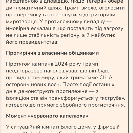
масштабною відповіддю. Якщо Тегеран обере
дипломатичний шлях, Трамп зможе оголосити
про перемогу та повернутися до риторики
миротворця. У протилежному випадку —
ймовірна ескалація, що поставить під загрозу
не лише стабільність регіону, а й майбутнє
його президентства.
Протиріччя з власними обіцянками
Протягом кампанії 2024 року Трамп
неодноразово наголошував, що він буде
президентом миру, який триматиме США
осторонь нових воєн. Проте події останніх
днів демонструють протилежне — з
ізоляціоніста він трансформується у «яструба»,
готового до прямого збройного протистояння.
Момент «червоного капелюха»
У ситуаційній кімнаті Білого дому, у фірмовій