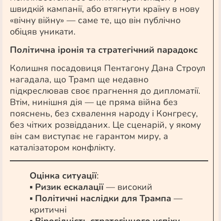
швидкій кампанії, або втягнути країну в нову
«вічну війну» — саме те, що він публічно
обіцяв уникати.
Політична іронія та стратегічний парадокс
Колишня посадовиця Пентагону Дана Строул
нагадала, що Трамп ще недавно
підкреслював своє прагнення до дипломатії.
Втім, нинішня дія — це пряма війна без
пояснень, без схвалення народу і Конгресу,
без чітких розвідданих. Це сценарій, у якому
він сам виступає не гарантом миру, а
каталізатором конфлікту.
Оцінка ситуації
:
▪
Ризик ескалації
— високий
▪
Політичні наслідки для Трампа
—
критичні