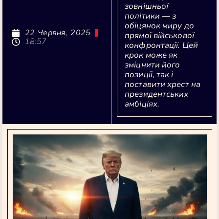
зовнішньої
політики — з
обіцянок миру до
22 Червня, 2025
прямої військової
18:57
конфронтації. Цей
крок може як
зміцнити його
позиції, так і
поставити хрест на
президентських
амбіціях.