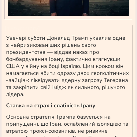
[ai-summary]
Увечері суботи Дональд Трамп ухвалив одне
з найризикованіших рішень свого
президентства — віддав наказ про
бомбардування Ірану, фактично втягнувши
США у війну на боці Ізраїлю. Цим кроком він
намагається вбити одразу двох геополітичних
«зайців»: ліквідувати ядерну загрозу Тегерана
та закріпити свій імідж як сильного, рішучого
лідера.
Ставка на страх і слабкість Ірану
Основна стратегія Трампа базується на
припущенні, що Іран, ослаблений ізоляцією та
втратою проксі-союзників, не ризикне