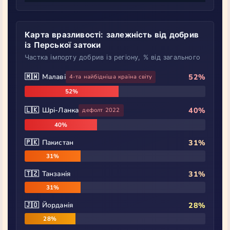
Карта вразливості: залежність від добрив
із Перської затоки
Частка імпорту добрив із регіону, % від загального
🇲🇼 Малаві
52%
4-та найбідніша країна світу
52%
🇱🇰 Шрі-Ланка
40%
дефолт 2022
40%
🇵🇰 Пакистан
31%
31%
🇹🇿 Танзанія
31%
31%
🇯🇴 Йорданія
28%
28%