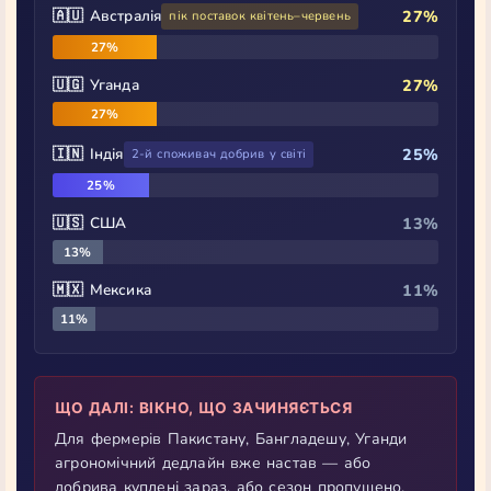
🇦🇺 Австралія
27%
пік поставок квітень–червень
27%
🇺🇬 Уганда
27%
27%
🇮🇳 Індія
25%
2-й споживач добрив у світі
25%
🇺🇸 США
13%
13%
🇲🇽 Мексика
11%
11%
ЩО ДАЛІ: ВІКНО, ЩО ЗАЧИНЯЄТЬСЯ
Для фермерів Пакистану, Бангладешу, Уганди
агрономічний дедлайн вже настав — або
добрива куплені зараз, або сезон пропущено.