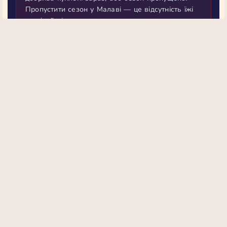
Пропустити сезон у Малаві — це відсутність їжі
на цілий рік.
Швидке врегулювання
→ ринок відновиться
Затягнеться на місяці
→ голод мільярдів
Джерела: The Guardian, UNCTAD, CRU Group, ФАО ООН, СПП
ООН · Лютий–квітень 2026
Новини Діогена
Diogen.uk