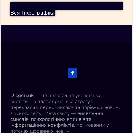
продовження трендів, які вже йшли на спад, але прискорені хаотичною митною та бюджетною політикою.»
— Аеймт Лакдавала, професор економіки Університету Вейк Форест (Reuters / FactCheck.org)
Вся Інфографіка
Новини Діогена
Джерела: Center for American Progress, Brookings Institution, Penn Wharton Budget Model, Yale Budget Lab, EPI, BLS, BEA, CEPR, FactCheck.org · Березень 2026
Diogen.uk
Diogen.uk
— це незалежна українська
аналітична платформа, яка агрегує,
перекладає, переосмислює та порівнює новини
з усього світу. Мета сайту —
виявлення
смислів, психологічних впливів та
інформаційних конфліктів
, прихованих у
потоках щоденних новин.