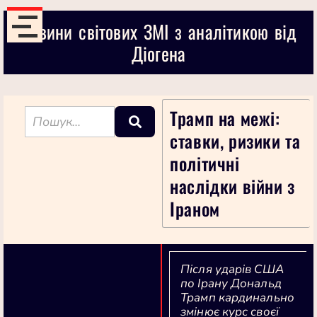
Новини світових ЗМІ з аналітикою від
Діогена
Трамп на межі:
ставки, ризики та
політичні
наслідки війни з
Іраном
Після ударів США
по Ірану Дональд
Трамп кардинально
змінює курс своєї