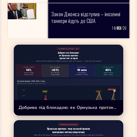
Закон Джонса відступив – іноземні
танкери йдуть до США
18/
03
/26
ПРОДОВОЛЬЧА БЕЗПЕКА · 2026
Добрива під блокадою:
як Ормузька протока
тримає світ за горло
Третина світової сировини для добрив проходить через 33 км протоки — і зараз цей шлях закрито
ЗУПИНЕНО QAFCO
ЦІНА СЕЧОВИНИ
ЗАБЛОКОВАНО
ЧАСТКА ЗАТОКИ
14%
+61%
16 млн
45%
світової сечовини
84 → 80/тонна
тонн добрив/рік
світової торгівлі
зникло з ринку
за один місяць
не виходять із Затоки
сіркою — звідси
Три кризи добрив: 2008, 2022 і тепер
Динаміка цін на сечовину та сірку, 2003–2026
Добрива під блокадою: як Ормузька протокатримає світ за горло
СТРАТЕГІЧНА ГЕОГРАФІЯ
Ормузька протока: чому вузький пролив
Карта вразливості: залежність від добрив із Перської затоки
контролює світову енергетику
Частка імпорту добрив із регіону, % від загального
Через 56 км між іраном та Оманом щодня проходить п'ята частина світового нафтового постачання
🇲🇼 Малаві
52%
4-та найбідніша країна світу