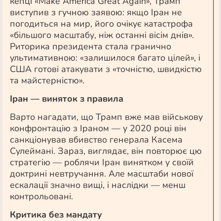
кепці «Make America Great Again», Трамп
виступив з гучною заявою: якщо Іран не
погодиться на мир, його очікує катастрофа
«більшого масштабу, ніж останні вісім днів».
Риторика президента стала гранично
ультимативною: «залишилося багато цілей», і
США готові атакувати з «точністю, швидкістю
та майстерністю».
Іран — виняток з правила
Варто нагадати, що Трамп вже мав військову
конфронтацію з Іраном — у 2020 році він
санкціонував вбивство генерала Касема
Сулеймані. Зараз, виглядає, він повторює цю
стратегію — роблячи Іран винятком у своїй
доктрині невтручання. Але масштаби нової
ескалації значно вищі, і наслідки — менш
контрольовані.
Критика без мандату