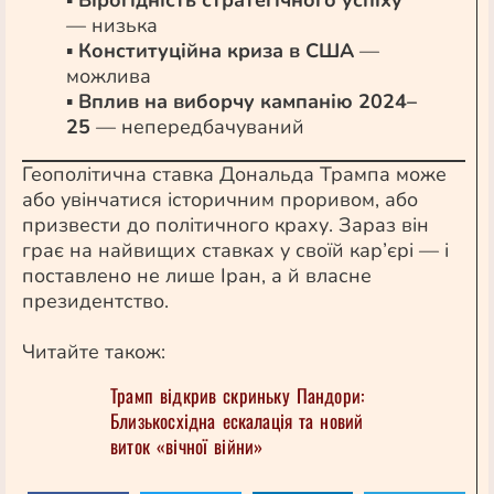
▪
Вірогідність стратегічного успіху
— низька
▪
Конституційна криза в США
—
можлива
▪
Вплив на виборчу кампанію 2024–
25
— непередбачуваний
Геополітична ставка Дональда Трампа може
або увінчатися історичним проривом, або
призвести до політичного краху. Зараз він
грає на найвищих ставках у своїй кар’єрі — і
поставлено не лише Іран, а й власне
президентство.
Читайте також:
Трамп відкрив скриньку Пандори:
Близькосхідна ескалація та новий
виток «вічної війни»