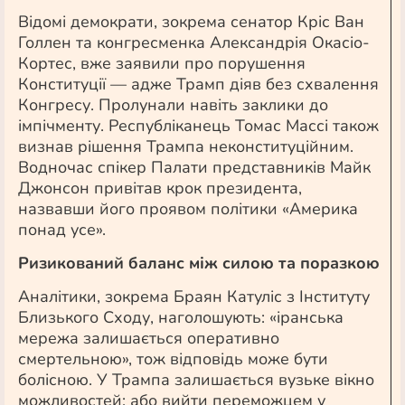
Відомі демократи, зокрема сенатор Кріс Ван
Голлен та конгресменка Александрія Окасіо-
Кортес, вже заявили про порушення
Конституції — адже Трамп діяв без схвалення
Конгресу. Пролунали навіть заклики до
імпічменту. Республіканець Томас Массі також
визнав рішення Трампа неконституційним.
Водночас спікер Палати представників Майк
Джонсон привітав крок президента,
назвавши його проявом політики «Америка
понад усе».
Ризикований баланс між силою та поразкою
Аналітики, зокрема Браян Катуліс з Інституту
Близького Сходу, наголошують: «іранська
мережа залишається оперативно
смертельною», тож відповідь може бути
болісною. У Трампа залишається вузьке вікно
можливостей: або вийти переможцем у