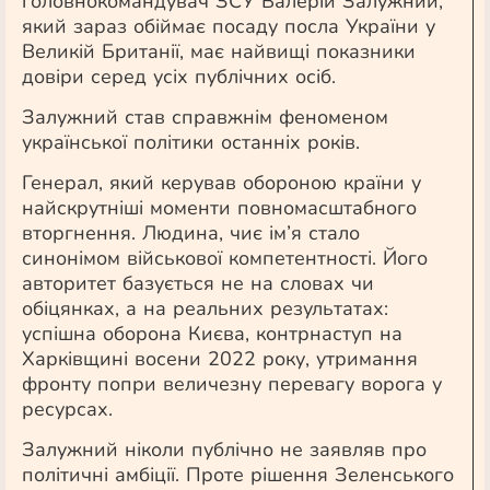
головнокомандувач ЗСУ Валерій Залужний,
який зараз обіймає посаду посла України у
Великій Британії, має найвищі показники
довіри серед усіх публічних осіб.
Залужний став справжнім феноменом
української політики останніх років.
Генерал, який керував обороною країни у
найскрутніші моменти повномасштабного
вторгнення. Людина, чиє ім’я стало
синонімом військової компетентності. Його
авторитет базується не на словах чи
обіцянках, а на реальних результатах:
успішна оборона Києва, контрнаступ на
Харківщині восени 2022 року, утримання
фронту попри величезну перевагу ворога у
ресурсах.
Залужний ніколи публічно не заявляв про
політичні амбіції. Проте рішення Зеленського