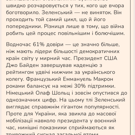
швидко розчаровується у тих, кого ще вчора
боготворило. Зеленський — не виняток. Він
проходить той самий цикл, що й його
попередники. Різниця лише в тому, що війна
робить цей процес повільнішим і болючішим.
Водночас 61% довіри — це значно більше,
ніж мають лідери більшості демократичних
країн світу у мирний час. Президент США
Джо Байден завершував каденцію з
рейтингом удвічі нижчим за українського
колегу. Французький Еммануель Макрон
роками балансує на межі 30% підтримки.
Німецький Олаф Шольц і зовсім опустився до
однозначних цифр. На цьому тлі Зеленський
виглядає справжнім гігантом популярності.
Проте для України, яка звикла до масової
мобілізації навколо президента у воєнний
час, нинішні показники сприймаються як
тривожний сигнал загальної втоми