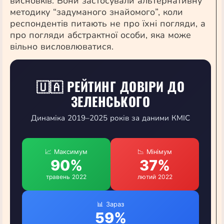
висновків. Вони застосували альтернативну
методику “задуманого знайомого”, коли
респондентів питають не про їхні погляди, а
про погляди абстрактної особи, яка може
вільно висловлюватися.
🇺🇦 РЕЙТИНГ ДОВІРИ ДО
ЗЕЛЕНСЬКОГО
Динаміка 2019–2025 років за даними КМІС
📈 Максимум
📉 Мінімум
90%
37%
травень 2022
лютий 2022
📊 Зараз
59%