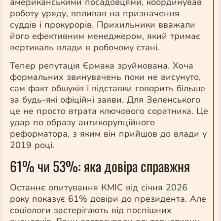
американськими посадовцями, координував
роботу уряду, впливав на призначення
суддів і прокурорів. Прихильники вважали
його ефективним менеджером, який тримає
вертикаль влади в робочому стані.
Тепер репутація Єрмака зруйнована. Хоча
формальних звинувачень поки не висунуто,
сам факт обшуків і відставки говорить більше
за будь-які офіційні заяви. Для Зеленського
це не просто втрата ключового соратника. Це
удар по образу антикорупційного
реформатора, з яким він прийшов до влади у
2019 році.
61% чи 53%: яка довіра справжня
Останнє опитування КМІС від січня 2026
року показує 61% довіри до президента. Але
соціологи застерігають від поспішних