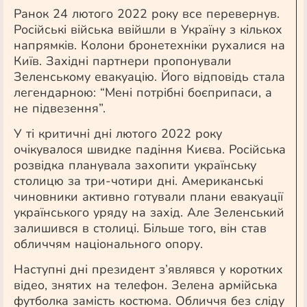
Ранок 24 лютого 2022 року все перевернув.
Російські війська ввійшли в Україну з кількох
напрямків. Колони бронетехніки рухалися на
Київ. Західні партнери пропонували
Зеленському евакуацію. Його відповідь стала
легендарною: “Мені потрібні боєприпаси, а
не підвезення”.
У ті критичні дні лютого 2022 року
очікувалося швидке падіння Києва. Російська
розвідка планувала захопити українську
столицю за три-чотири дні. Американські
чиновники активно готували плани евакуації
українського уряду на захід. Але Зеленський
залишився в столиці. Більше того, він став
обличчям національного опору.
Наступні дні президент з’являвся у коротких
відео, знятих на телефон. Зелена армійська
футболка замість костюма. Обличчя без сліду