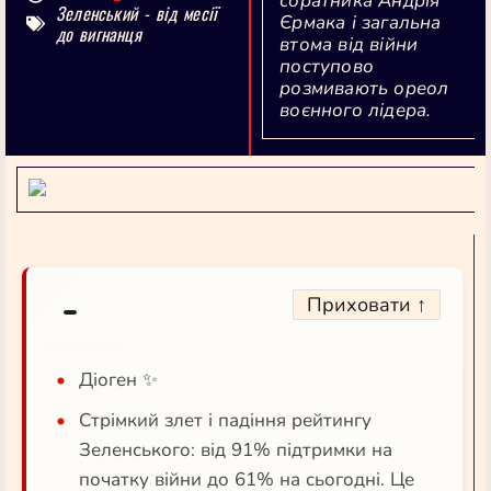
соратника Андрія
Зеленський - від месії
Єрмака і загальна
до вигнанця
втома від війни
поступово
розмивають ореол
воєнного лідера.
[ai-summary]
Приховати ↑
Діоген ✨
Стрімкий злет і падіння рейтингу
Зеленського: від 91% підтримки на
початку війни до 61% на сьогодні. Це