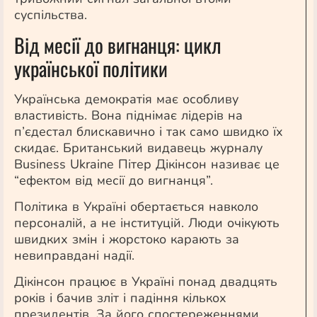
суспільства.
Від месії до вигнанця: цикл
української політики
Українська демократія має особливу
властивість. Вона піднімає лідерів на
п’єдестал блискавично і так само швидко їх
скидає. Британський видавець журналу
Business Ukraine Пітер Дікінсон називає це
“ефектом від месії до вигнанця”.
Політика в Україні обертається навколо
персоналій, а не інституцій. Люди очікують
швидких змін і жорстоко карають за
невиправдані надії.
Дікінсон працює в Україні понад двадцять
років і бачив зліт і падіння кількох
президентів. За його спостереженнями,