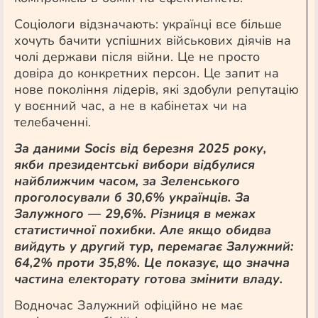
Соціологи відзначають: українці все більше
хочуть бачити успішних військових діячів на
чолі держави після війни. Це не просто
довіра до конкретних персон. Це запит на
нове покоління лідерів, які здобули репутацію
у воєнний час, а не в кабінетах чи на
телебаченні.
За даними Socis від березня 2025 року,
якби президентські вибори відбулися
найближчим часом, за Зеленського
проголосували б 30,6% українців. За
Залужного — 29,6%. Різниця в межах
статистичної похибки. Але якщо обидва
вийдуть у другий тур, перемагає Залужний:
64,2% проти 35,8%. Це показує, що значна
частина електорату готова змінити владу.
Водночас Залужний офіційно не має