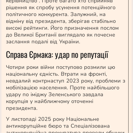
керівництво”. Проте багато хто сприйняв
рішення як спробу усунення потенційного
політичного конкурента. Залужний, на
відміну від президента, зберігав стабільно
високі рейтинги. Його призначення послом
до Великої Британії виглядало як почесне
заслання подалі від України.
Справа Єрмака: удар по репутації
Чотири роки війни поступово розмили цю
національну єдність. Втрати на фронті,
невдалий контрнаступ 2023 року, проблеми з
мобілізацією населення. Проте найбільшого
удару по іміджу Зеленського завдала
корупція у найближчому оточенні
президента.
У листопаді 2025 року Національне
антикорупційне бюро та Спеціалізована
антикорупційна прокуратура провели обшуки