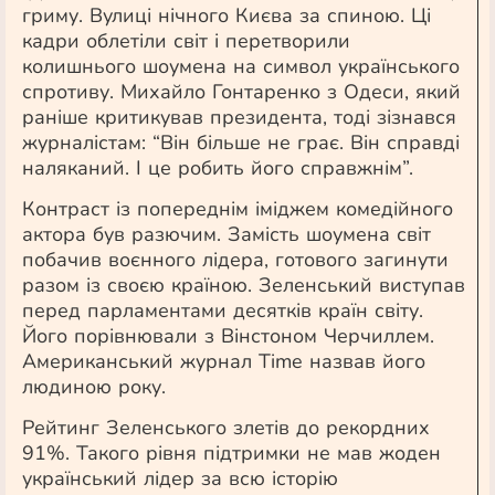
гриму. Вулиці нічного Києва за спиною. Ці
кадри облетіли світ і перетворили
колишнього шоумена на символ українського
спротиву. Михайло Гонтаренко з Одеси, який
раніше критикував президента, тоді зізнався
журналістам: “Він більше не грає. Він справді
наляканий. І це робить його справжнім”.
Контраст із попереднім іміджем комедійного
актора був разючим. Замість шоумена світ
побачив воєнного лідера, готового загинути
разом із своєю країною. Зеленський виступав
перед парламентами десятків країн світу.
Його порівнювали з Вінстоном Черчиллем.
Американський журнал Time назвав його
людиною року.
Рейтинг Зеленського злетів до рекордних
91%. Такого рівня підтримки не мав жоден
український лідер за всю історію