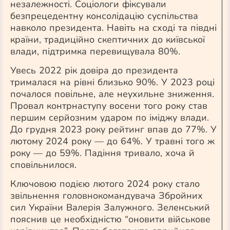
незалежності. Соціологи фіксували
безпрецедентну консолідацію суспільства
навколо президента. Навіть на сході та півдні
країни, традиційно скептичних до київської
влади, підтримка перевищувала 80%.
Увесь 2022 рік довіра до президента
трималася на рівні близько 90%. У 2023 році
почалося повільне, але неухильне зниження.
Провал контрнаступу восени того року став
першим серйозним ударом по іміджу влади.
До грудня 2023 року рейтинг впав до 77%. У
лютому 2024 року — до 64%. У травні того ж
року — до 59%. Падіння тривало, хоча й
сповільнилося.
Ключовою подією лютого 2024 року стало
звільнення головнокомандувача Збройних
сил України Валерія Залужного. Зеленський
пояснив це необхідністю “оновити військове