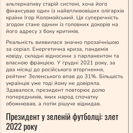
альтернативу старій системі, хоча його
фінансував один із найвпливовіших олігархів
країни Ігор Коломойський. Ця суперечність
згодом стане одним із головних докорів на
його адресу з боку критиків.
Реальність виявилася значно прозаїчнішою
за серіал. Енергетична криза, пандемія
ковіду, складні відносини з парламентом та
власною фракцією. У грудні 2021 року, за
два місяці до російського вторгнення,
рейтинг Зеленського впав до 31%. Більшість
українців уже тоді йому не довіряла.
Здавалося, президент повторює долю
попередників, яких народ спочатку
обожнював, а потім рішуче відкидав.
Президент у зеленій футболці: злет
2022 року