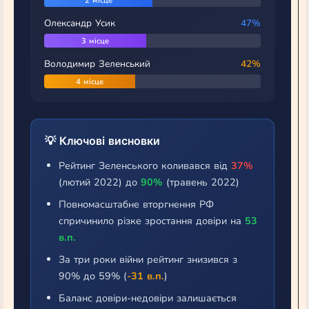
2 місце
Олександр Усик
47%
3 місце
Володимир Зеленський
42%
4 місце
💡 Ключові висновки
Рейтинг Зеленського коливався від
37%
(лютий 2022) до
90%
(травень 2022)
Повномасштабне вторгнення РФ
спричинило різке зростання довіри на
53
в.п.
За три роки війни рейтинг знизився з
90% до 59% (
-31 в.п.
)
Баланс довіри-недовіри залишається