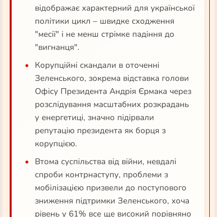
відображає характерний для української
політики цикл – швидке сходження
"месії" і не менш стрімке падіння до
"вигнанця".
Корупційні скандали в оточенні
Зеленського, зокрема відставка голови
Офісу Президента Андрія Єрмака через
розслідування масштабних розкрадань
у енергетиці, значно підірвали
репутацію президента як борця з
корупцією.
Втома суспільства від війни, невдалі
спроби контрнаступу, проблеми з
мобілізацією призвели до поступового
зниження підтримки Зеленського, хоча
рівень у 61% все ще високий порівняно