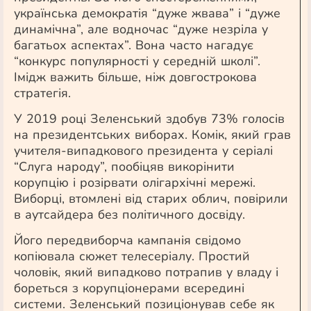
українська демократія “дуже жвава” і “дуже
динамічна”, але водночас “дуже незріла у
багатьох аспектах”. Вона часто нагадує
“конкурс популярності у середній школі”.
Імідж важить більше, ніж довгострокова
стратегія.
У 2019 році Зеленський здобув 73% голосів
на президентських виборах. Комік, який грав
учителя-випадкового президента у серіалі
“Слуга народу”, пообіцяв викорінити
корупцію і розірвати олігархічні мережі.
Виборці, втомлені від старих облич, повірили
в аутсайдера без політичного досвіду.
Його передвиборча кампанія свідомо
копіювала сюжет телесеріалу. Простий
чоловік, який випадково потрапив у владу і
бореться з корупціонерами всередині
системи. Зеленський позиціонував себе як