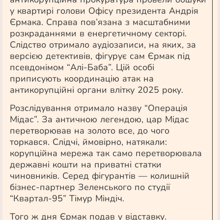
у квартирі голови Офісу президента Андрія
Єрмака. Справа пов’язана з масштабними
розкраданнями в енергетичному секторі.
Слідство отримало аудіозаписи, на яких, за
версією детективів, фігурує сам Єрмак під
псевдонімом “Алі-Баба”. Цій особі
приписують координацію атак на
антикорупційні органи влітку 2025 року.
Розслідування отримало назву “Операція
Мідас”. За античною легендою, цар Мідас
перетворював на золото все, до чого
торкався. Слідчі, ймовірно, натякали:
корупційна мережа так само перетворювала
державні кошти на приватні статки
чиновників. Серед фігурантів — колишній
бізнес-партнер Зеленського по студії
“Квартал-95” Тімур Міндіч.
Того ж дня Єрмак подав у відставку.