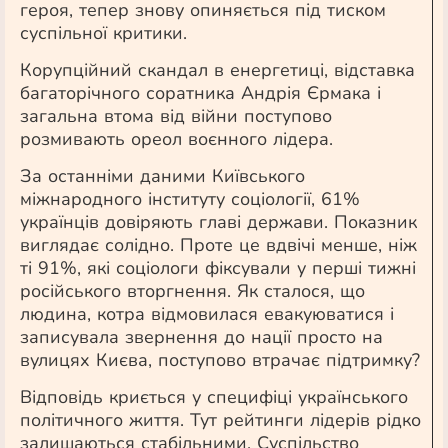
героя, тепер знову опиняється під тиском
суспільної критики.
Корупційний скандал в енергетиці, відставка
багаторічного соратника Андрія Єрмака і
загальна втома від війни поступово
розмивають ореол воєнного лідера.
За останніми даними Київського
міжнародного інституту соціології, 61%
українців довіряють главі держави. Показник
виглядає солідно. Проте це вдвічі менше, ніж
ті 91%, які соціологи фіксували у перші тижні
російського вторгнення. Як сталося, що
людина, котра відмовилася евакуюватися і
записувала звернення до нації просто на
вулицях Києва, поступово втрачає підтримку?
Відповідь криється у специфіці українського
політичного життя. Тут рейтинги лідерів рідко
залишаються стабільними. Суспільство