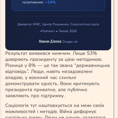
позитивним:
+24%
Джерела: КМІС, Центр Разумкова, Соціологічна група
«Рейтинг» • Лютий 2026
Новини Діогена
Diogen.uk
Результат виявився нижчим. Лише 53%
довіряють президенту за цією методикою.
Різниця у 8% — це так звана “державницька
відповідь”. Люди, навіть незадоволені
владою, у воєнний час схильні
демонструвати єдність. Вони критикують
президента приватно, але публічно
заявляють про підтримку.
Соціологія тут наштовхується на межі своїх
можливостей і методів. Війна деформує
суспільну думку. Люди не хочуть здаватися