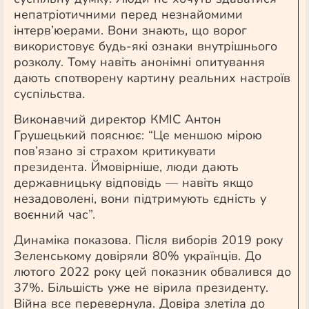
непатріотичними перед незнайомими
інтерв’юерами. Вони знають, що ворог
використовує будь-які ознаки внутрішнього
розколу. Тому навіть анонімні опитування
дають спотворену картину реальних настроїв
суспільства.
Виконавчий директор КМІС Антон
Грушецький пояснює: “Це меншою мірою
пов’язано зі страхом критикувати
президента. Ймовірніше, люди дають
державницьку відповідь — навіть якщо
незадоволені, вони підтримують єдність у
воєнний час”.
Динаміка показова. Після виборів 2019 року
Зеленському довіряли 80% українців. До
лютого 2022 року цей показник обвалився до
37%. Більшість уже не вірила президенту.
Війна все перевернула. Довіра злетіла до