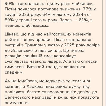
90% і трималася на цьому рівні майже рік.
Потім почалося поступове зниження: 77% у
грудні 2023 року, 64% у лютому 2024-го,
59% у травні того ж року. Зараз — 61%, з
певною стабілізацією.
Цікаво, що під час найгостріших моментів
рейтинг знову зростає. Після скандальної
зустрічі з Трампом у лютому 2025 року довіра
до Зеленського підскочила. Це типова
реакція: зовнішній тиск консолідує
суспільство навколо лідера. Але такі сплески
тимчасові. Базовий тренд залишається
спадним.
Аміна Ісмаїлова, менеджерка текстильної
компанії з Харкова, висловила думку, яку
поділяють багато співрозмовників: довіра до
Зеленського насправді нижча, ніж показують
опитування.