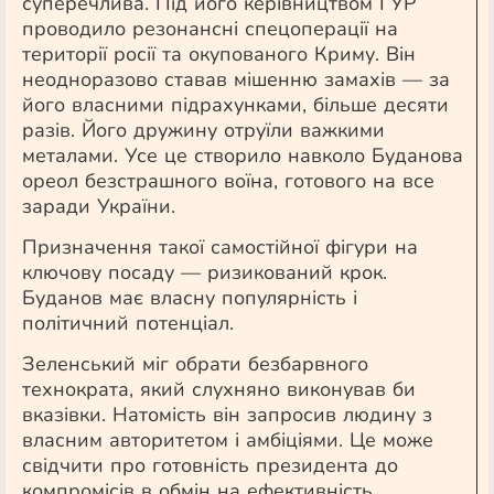
суперечлива. Під його керівництвом ГУР
проводило резонансні спецоперації на
території росії та окупованого Криму. Він
неодноразово ставав мішенню замахів — за
його власними підрахунками, більше десяти
разів. Його дружину отруїли важкими
металами. Усе це створило навколо Буданова
ореол безстрашного воїна, готового на все
заради України.
Призначення такої самостійної фігури на
ключову посаду — ризикований крок.
Буданов має власну популярність і
політичний потенціал.
Зеленський міг обрати безбарвного
технократа, який слухняно виконував би
вказівки. Натомість він запросив людину з
власним авторитетом і амбіціями. Це може
свідчити про готовність президента до
компромісів в обмін на ефективність.