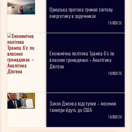
Ормузька протока тримає світову
енергетику в заручниках
19/
03
/26
Економічна політика Трампа б’є по
власних громадянах – Аналітика
Діогена
18/
03
/26
Закон Джонса відступив – іноземні
танкери йдуть до США
18/
03
/26