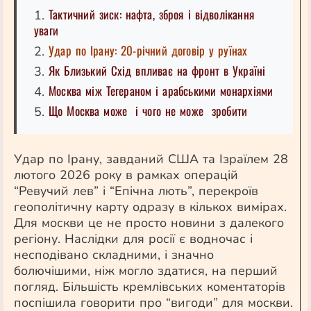
Тактичний зиск: нафта, зброя і відволікання
1.
уваги
Удар по Ірану: 20-річний договір у руїнах
2.
Як Близький Схід впливає на фронт в Україні
3.
Москва між Тегераном і арабськими монархіями
4.
Що Москва може
і чого не може зробити
5.
Удар по Ірану, завданий США та Ізраїлем 28
лютого 2026 року в рамках операцій
“Ревучий лев” і “Епічна лють”, перекроїв
геополітичну карту одразу в кількох вимірах.
Для москви це не просто новини з далекого
регіону. Наслідки для росії є водночас і
несподівано складними, і значно
болючішими, ніж могло здатися, на перший
погляд. Більшість кремлівських коментаторів
поспішила говорити про “вигоди” для москви.