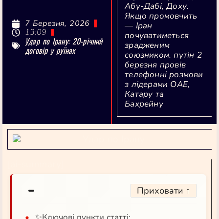
Абу-Дабі, Доху.
Якщо промовчить
7 Березня, 2026
— Іран
13:09
почуватиметься
Удар по Ірану: 20-річний
зрадженим
договір у руїнах
союзником. путін 2
березня провів
телефонні розмови
з лідерами ОАЕ,
Катару та
Бахрейну
[ai-summary]
Приховати ↑
✨Ключові пункти статті: