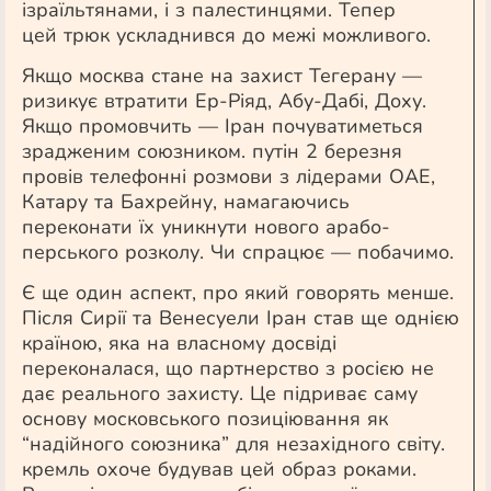
ізраїльтянами, і з палестинцями. Тепер
цей
трюк ускладнився до межі можливого.
Якщо москва стане на захист Тегерану —
ризикує втратити Ер-Ріяд, Абу-Дабі, Доху.
Якщо промовчить — Іран почуватиметься
зрадженим союзником. путін 2 березня
провів телефонні розмови з лідерами ОАЕ,
Катару та Бахрейну, намагаючись
переконати їх уникнути нового арабо-
перського розколу. Чи спрацює — побачимо.
Є ще один аспект, про який говорять менше.
Після Сирії та Венесуели Іран став ще однією
країною, яка на власному досвіді
переконалася, що партнерство з росією не
дає реального захисту. Це підриває саму
основу московського позиціювання як
“надійного союзника” для незахідного світу.
кремль охоче будував цей образ роками.