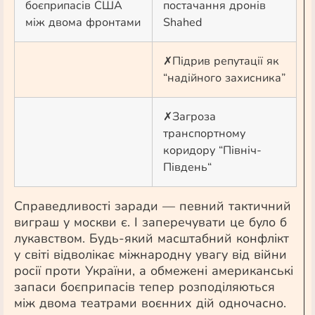
боєприпасів США
постачання дронів
між двома фронтами
Shahed
✗
Підрив репутації як
“надійного захисника”
✗
Загроза
транспортному
коридору “
Північ-
Південь
“
Справедливості заради — певний тактичний
виграш у москви є. І заперечувати це було б
лукавством. Будь-який масштабний конфлікт
у світі відволікає міжнародну увагу від війни
росії проти України, а обмежені американські
запаси боєприпасів тепер розподіляються
між двома театрами воєнних дій одночасно.