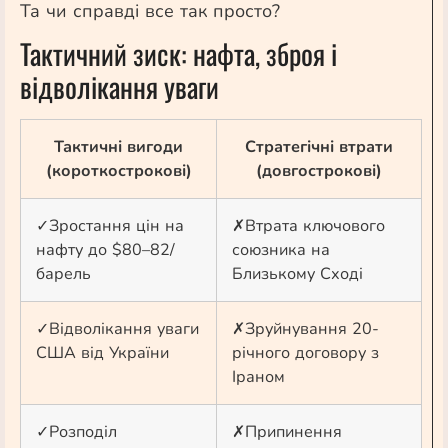
Та чи справді все так просто?
Тактичний зиск: нафта, зброя і
відволікання уваги
Тактичні вигоди
Стратегічні втрати
(короткострокові)
(довгострокові)
✓
Зростання цін на
✗
Втрата ключового
нафту до $80–82/
союзника на
барель
Близькому Сході
✓
Відволікання уваги
✗
Зруйнування 20-
США від України
річного договору з
Іраном
✓
Розподіл
✗
Припинення