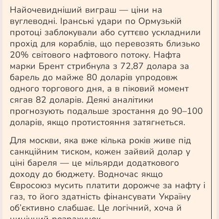
Найочевидніший виграш — ціни на
вуглеводні. Іранські удари по Ормузькій
протоці заблокували або суттєво ускладнили
прохід для кораблів, що перевозять близько
20% світового нафтового потоку. Нафта
марки Брент стрибнула з 72,87 долара за
барель до майже 80 доларів упродовж
одного торгового дня, а в піковий момент
сягав 82 доларів. Деякі аналітики
прогнозують подальше зростання до 90–100
доларів, якщо протистояння затягнеться.
Для москви, яка вже кілька років живе під
санкційним тиском, кожен зайвий долар у
ціні бареля — це мільярди додаткового
доходу до бюджету. Водночас якщо
Євросоюз мусить платити дорожче за нафту і
газ, то його здатність фінансувати Україну
об’єктивно слабшає. Це логічний, хоча й