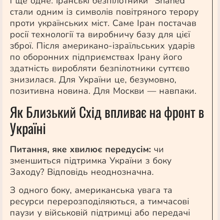
І ще одне: іранські безпілотники “Shahed”
стали одним із символів повітряного терору
проти українських міст. Саме Іран постачав
росії технології та виробничу базу для цієї
зброї. Після американо-ізраїльських ударів
по оборонних підприємствах Ірану його
здатність виробляти безпілотники суттєво
знизилася. Для України це, безумовно,
позитивна новина. Для Москви — навпаки.
Як Близький Схід впливає на фронт в
Україні
Питання, яке хвилює передусім:
чи
зменшиться підтримка України з боку
Заходу? Відповідь неоднозначна.
З одного боку, американська увага та
ресурси перерозподіляються, а тимчасові
паузи у військовій підтримці або передачі