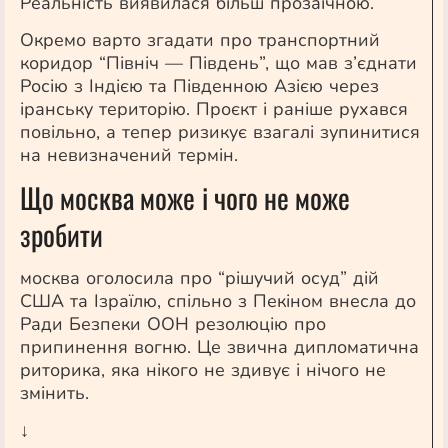
Реальність виявилася більш прозаїчною.
Окремо варто згадати про транспортний
коридор “Північ — Південь”, що мав з’єднати
Росію з Індією та Південною Азією через
іранську територію. Проєкт і раніше рухався
повільно, а тепер ризикує взагалі зупинитися
на невизначений термін.
Що москва може
і чого не може
зробити
москва оголосила про “рішучий осуд” дій
США та Ізраїлю, спільно з Пекіном внесла до
Ради Безпеки ООН резолюцію про
припинення вогню. Це звична дипломатична
риторика, яка нікого не здивує і нічого не
змінить.
↓