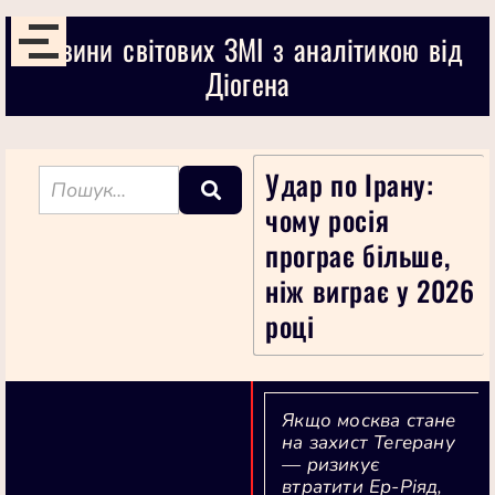
Новини світових ЗМІ з аналітикою від
Діогена
Удар по Ірану:
чому росія
програє більше,
ніж виграє у 2026
році
Якщо москва стане
на захист Тегерану
— ризикує
втратити Ер-Ріяд,