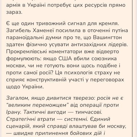
армія в Україні потребує цих ресурсів прямо
зараз.
Є ще один тривожний сигнал для кремля.
Загибель Хаменеї посилила в оточенні путіна
параноїдальні думки про те, що Вашингтон
здатен фізично усувати антизахідних лідерів.
Прокремлівські коментатори вже відверто
формулюють: якщо США вбили союзника
москви, чи не готують вони щось подібне і
проти самої росії? Ця психологія страху не
сприяє конструктивній участі у переговорах
щодо України.
Загалом, якщо дивитися тверезо: росія не є
“великим переможцем” від операції проти
Ірану. Тактичні вигоди — тимчасові.
Стратегічні втрати — системні. Єдиний
сценарій, який справді влаштував би москву,
— швидке припинення бойових дій і