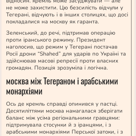
відносин. кремль може засуджувати — але
не може захистити. Цю безсилість відчули у
Тегерані, відчують і в інших столицях, що досі
покладалися на москву як гаранта.
Зеленський, до речі, підтримав операцію
проти іранського режиму. Президент
наголосив, що режим у Тегерані постачав
Росії дрони “Shahed” для ударів по Україні та
здійснював масові репресії проти власних
громадян. Позиція зрозуміла і логічна.
москва між Тегераном і арабськими
монархіями
Ось де кремль справді опинився у пастці.
Десятиліттями москва намагалася зберігати
баланс між усіма регіональними гравцями:
підтримувала стосунки й з іранцями, і з
арабськими монархіями Перської затоки, і з