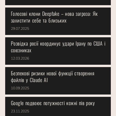
Голосові клони Deepfake – нова загроза: Як
захистити себе та близьких
29.07.2025
Розвідка росії координує удари Ірану по США і
союзниках
12.03.2026
Безпекові ризики нової функції створення
файлів у Claude AI
10.09.2025
Google подвоює потужності кожні пів року
23.11.2025