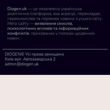
Diogen.uk
— це незалежна українська
аналітична платформа, яка агрегує, перекладає,
переосмислює та порівнює новини з усього світу.
Мета сайту —
виявлення смислів,
психологічних впливів та інформаційних
конфліктів
, прихованих у потоках щоденних
новин.
DIOGEN© Усі права захищено
Київ вул. Автозаводська 2
admin@diogen.uk