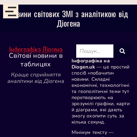
Новини світових ЗМІ з аналітикою від
Діогена
Інфографіка Діогена
Світові новини в
Інфографіка на
таблицях
Diogen.uk
— це простий
спосіб «побачити»
Краще сприйняття
новини. Складні
аналітики від Діогена
економічні, технологічні
та геополітичні теми тут
перетворюють на
зрозумілі графіки, карти
й діаграми, які дають
змогу охопити суть за
кілька секунд.
Мінімум тексту —