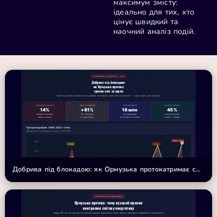
максимум змісту:
ідеально для тих, хто
цінує швидкий та
наочний аналіз подій.
ПРОДОВОЛЬЧА БЕЗПЕКА · 2026
Добрива під блокадою:
як Ормузька протока
тримає світ за горло
Третина світової сировини для добрив проходить через 33 км протоки — і зараз цей шлях закрито
ЗУПИНЕНО QAFCO
ЦІНА СЕЧОВИНИ
ЗАБЛОКОВАНО
ЧАСТКА ЗАТОКИ
14%
+61%
16 млн
45%
світової сечовини
84 → 80/тонна
тонн добрив/рік
світової торгівлі
зникло з ринку
за один місяць
не виходять із Затоки
сіркою — звідси
Три кризи добрив: 2008, 2022 і тепер
Динаміка цін на сечовину та сірку, 2003–2026
Добрива під блокадою: як Ормузька протокатримає світ за горло
СТРАТЕГІЧНА ГЕОГРАФІЯ
Ормузька протока: чому вузький пролив
Карта вразливості: залежність від добрив із Перської затоки
контролює світову енергетику
Частка імпорту добрив із регіону, % від загального
Через 56 км між іраном та Оманом щодня проходить п'ята частина світового нафтового постачання
🇲🇼 Малаві
52%
4-та найбідніша країна світу