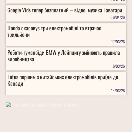
Google Vids тепер безплатний – відео, музика і аватари
06/
04
/26
Honda скасовує три електромобілі та втрачає
трильйони
17/
03
/26
Роботи-гуманоїди BMW у Лейпцигу змінюють правила
виробництва
16/
03
/26
Lotus першим з китайських електромобілів приїде до
Канади
14/
03
/26