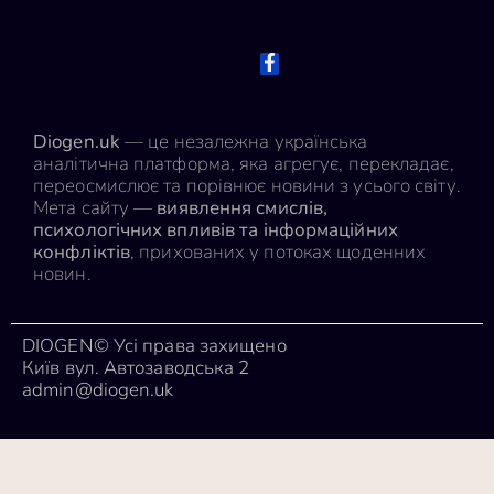
Diogen.uk
— це незалежна українська
аналітична платформа, яка агрегує, перекладає,
переосмислює та порівнює новини з усього світу.
Мета сайту —
виявлення смислів,
психологічних впливів та інформаційних
конфліктів
, прихованих у потоках щоденних
новин.
DIOGEN© Усі права захищено
Київ вул. Автозаводська 2
admin@diogen.uk