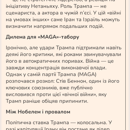
ініціативу Нетаньяху. Роль Трампа — не
сценариста, а актора в чужій п’єсі. У цій «війні
на умовах інших» саме Іран та Ізраїль можуть
визначити напрямок подальших подій.
Дилема для «MAGА»-табору
Іронічно, але удари Трампа підтримали навіть
деякі його критики, які роками звинувачували
його в автократичних поривах. Війна — це
завжди концентрація виконавчої влади.
Однак у самій партії Трампа (MAGА)
розпочався розкол: Стів Беннон, один із його
ключових союзників, вже публічно
висловився проти цієї «вічної війни», яку
Трамп раніше обіцяв припинити.
Між Нобелем і провалом
Політична ставка Трампа — колосальна. У
разі капітуляції Ірану він постане як лідер,