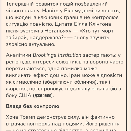
Теперішній розвиток подій позбавлений
чіткого плану. Навіть у Білому домі визнають,
що жоден із ключових гравців не контролює
ситуацію повністю. Цитата Білла Клінтона
після зустрічі з Нетаньяху — «Хто тут, чорт
забирай, наддержава?» — знову звучить
зловісно актуально.
Аналітики
Brookings Institution
застерігають: у
регіоні, де інтереси союзників та ворогів часто
перетинаються, одна помилка може
викликати ефект доміно. Іран може відповісти
як символічно (зберігаючи обличчя), так і
жорстко, що спровокує подальшу ескалацію з
джерело
боку США (
).
Влада без контролю
Хоча Трамп демонструє силу, він фактично
втрачає контроль над подіями. Його рішення
— це не стратегічне лідерство, а реакція на