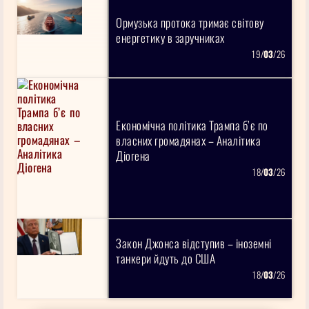
Ормузька протока тримає світову
енергетику в заручниках
19/
03
/26
Економічна політика Трампа б’є по
власних громадянах – Аналітика
Діогена
18/
03
/26
Закон Джонса відступив – іноземні
танкери йдуть до США
18/
03
/26