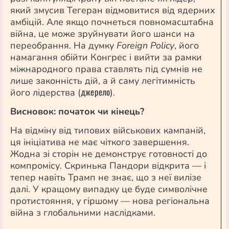
який змусив Тегеран відмовитися від ядерних
амбіцій. Але якщо почнеться повномасштабна
війна, це може зруйнувати його шанси на
переобрання. На думку
Foreign Policy
, його
намагання обійти Конгрес і вийти за рамки
міжнародного права ставлять під сумнів не
лише законність дій, а й саму легітимність
джерело
його лідерства (
).
Висновок: початок чи кінець?
На відміну від типових військових кампаній,
ця ініціатива не має чіткого завершення.
Жодна зі сторін не демонструє готовності до
компромісу. Скринька Пандори відкрита — і
тепер навіть Трамп не знає, що з неї вилізе
далі. У кращому випадку це буде символічне
протистояння, у гіршому — нова регіональна
війна з глобальними наслідками.