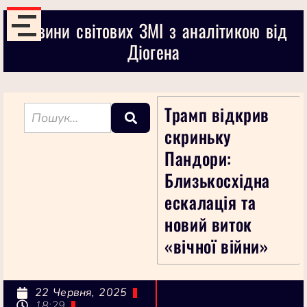
Новини світових ЗМІ з аналітикою від
Діогена
Трамп відкрив
скриньку
Пандори:
Близькосхідна
ескалація та
новий виток
«вічної війни»
22 Червня, 2025
18:29