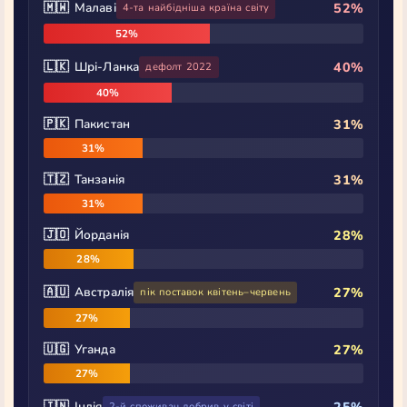
🇲🇼 Малаві
52%
4-та найбідніша країна світу
52%
🇱🇰 Шрі-Ланка
40%
дефолт 2022
40%
🇵🇰 Пакистан
31%
31%
🇹🇿 Танзанія
31%
31%
🇯🇴 Йорданія
28%
28%
🇦🇺 Австралія
27%
пік поставок квітень–червень
27%
🇺🇬 Уганда
27%
27%
🇮🇳 Індія
2-й споживач добрив у світі