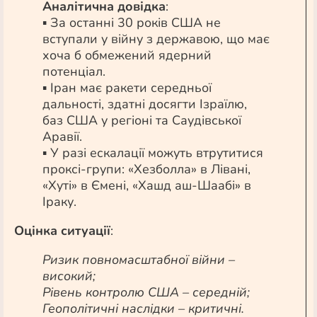
Аналітична довідка
:
▪ За останні 30 років США не
вступали у війну з державою, що має
хоча б обмежений ядерний
потенціал.
▪ Іран має ракети середньої
дальності, здатні досягти Ізраїлю,
баз США у регіоні та Саудівської
Аравії.
▪ У разі ескалації можуть втрутитися
проксі-групи: «Хезболла» в Лівані,
«Хуті» в Ємені, «Хашд аш-Шаабі» в
Іраку.
Оцінка ситуації
:
Ризик повномасштабної війни –
високий;
Рівень контролю США – середній;
Геополітичні наслідки – критичні.