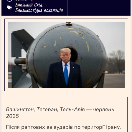
Близький Схід
,
Близькосхідна ескалація
[ai-summary]
Вашингтон, Тегеран, Тель-Авів — червень
2025
Після раптових авіаударів по території Ірану,