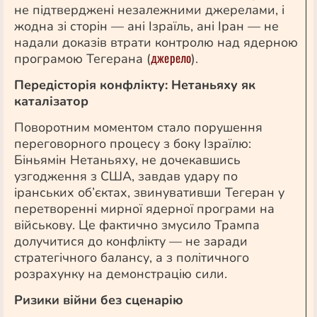
не підтверджені незалежними джерелами, і
жодна зі сторін — ані Ізраїль, ані Іран — не
надали доказів втрати контролю над ядерною
джерело
програмою Тегерана (
).
Передісторія конфлікту: Нетаньяху як
каталізатор
Поворотним моментом стало порушення
переговорного процесу з боку Ізраїлю:
Біньямін Нетаньяху, не дочекавшись
узгодження з США, завдав удару по
іранських об’єктах, звинувативши Тегеран у
перетворенні мирної ядерної програми на
військову. Це фактично змусило Трампа
долучитися до конфлікту — не заради
стратегічного балансу, а з політичного
розрахунку на демонстрацію сили.
Ризики війни без сценарію