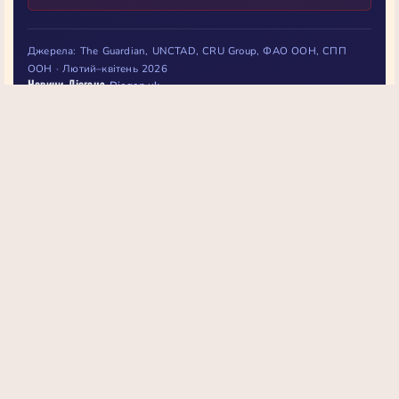
Джерела: The Guardian, UNCTAD, CRU Group, ФАО ООН, СПП
ООН · Лютий–квітень 2026
Новини Діогена
Diogen.uk