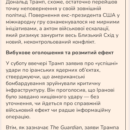
Дональд Трамп, схоже, остаточно перейшов
точку неповернення у своїй зовнішній
політиці. Повернення екс-президента США у
міжнародну гру ознаменувалося не мирними
ініціативами, а актом військової ескалації,
який ризикує занурити весь Близький Схід у
новий, неконтрольований конфлікт.
Вибухове оголошення та розмитий ефект
У суботу ввечері Трамп заявив про «успішні»
удари по іранських ядерних об’єктах,
стверджуючи, що американські
бомбардування зруйнували критичну
інфраструктуру. Він проголосив, що Іранові
було завдано нищівного удару — без
уточнення, чи йдеться про справжній
військовий ефект чи радше інформаційну
операцію.
Втім, як зазначає
The Guardian
, заяви Трампа