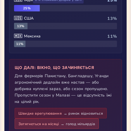
25%
25%
🇺🇸 США
13%
13%
🇲🇽 Мексика
11%
11%
ЩО ДАЛІ: ВІКНО, ЩО ЗАЧИНЯЄТЬСЯ
Для фермерів Пакистану, Бангладешу, Уганди
агрономічний дедлайн вже настав — або
добрива куплені зараз, або сезон пропущено.
Пропустити сезон у Малаві — це відсутність їжі
на цілий рік.
Швидке врегулювання
→ ринок відновиться
Затягнеться на місяці
→ голод мільярдів