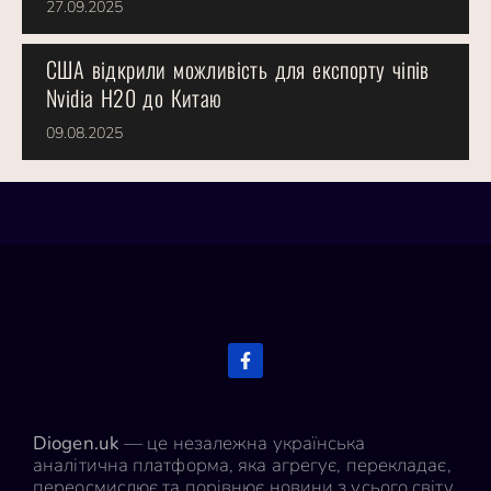
27.09.2025
США відкрили можливість для експорту чіпів
Nvidia H20 до Китаю
09.08.2025
Diogen.uk
— це незалежна українська
аналітична платформа, яка агрегує, перекладає,
переосмислює та порівнює новини з усього світу.