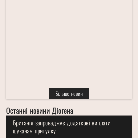
Електромобіль Ford вартістю 30 тис.
доларів не буде звичайним пікапом
Excerpt: Ford готує новий електромобіль
за $30 000. Фарлі каже: це «не пікап», а
новий силует із цифровим досвідом.
03.10.2025
Більше новин
Останні новини Діогена
Британія запроваджує додаткові виплати
шукачам притулку