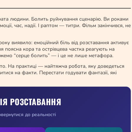
трата людини. Болить руйнування сценарію. Ви роками
оції, час, надії. І раптом — титри. Фільм закінчився, не
оку виявило: емоційний біль від розставання активує
ня поясна кора та острівцева частка реагують на
кажемо “серце болить” — і це не лише метафора.
то. На практиці — найтяжча робота, яку доведеться
тися на факти. Перестати годувати фантазії, які
ІЯ РОЗСТАВАННЯ
овернутися до реальності