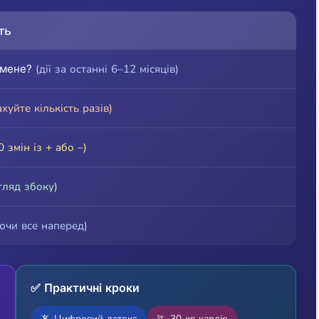
ть
 мене?
(дії за останні 6–12 місяців)
хуйте кількість разів)
 змін із + або –)
гляд збоку)
ючи все наперед)
✅ Практичні кроки
📵 Цифровий детокс
🏃 30 хв кардіо