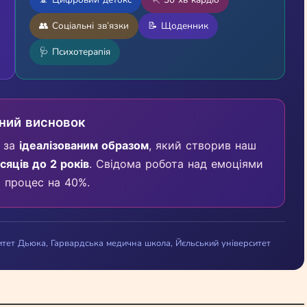
👥 Соціальні зв’язки
📝 Щоденник
🩺 Психотерапія
вний висновок
а за
ідеалізованим образом
, який створив наш
ісяців до 2 років
. Свідома робота над емоціями
 процес на 40%.
итет Дьюка, Гарвардська медична школа, Йєльський університет