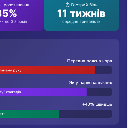
ні розставання
⏱️ Гострий біль
85%
11 тижнів
х до 30 років
середня тривалість
Передня поясна кора
зламану руку
Як у наркозалежних
зу” спогадів
+40% швидше
ття