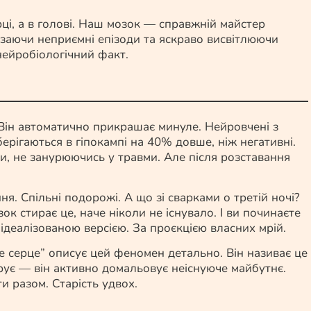
рці, а в голові. Наш мозок — справжній майстер
різаючи неприємні епізоди та яскраво висвітлюючи
нейробіологічний факт.
 Він автоматично прикрашає минуле. Нейровчені з
ерігаються в гіпокампі на 40% довше, ніж негативні.
, не занурюючись у травми. Але після розставання
я. Спільні подорожі. А що зі сварками о третій ночі?
к стирає це, наче ніколи не існувало. І ви починаєте
 ідеалізованою версією. За проєкцією власних мрій.
е серце” описує цей феномен детально. Він називає це
рує — він активно домальовує неіснуюче майбутнє.
ти разом. Старість удвох.