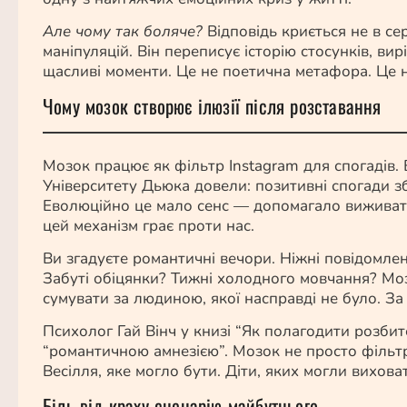
Але чому так боляче?
Відповідь криється не в се
маніпуляцій. Він переписує історію стосунків, ви
щасливі моменти. Це не поетична метафора. Це 
Чому мозок створює ілюзії після розставання
Мозок працює як фільтр Instagram для спогадів.
Університету Дьюка довели: позитивні спогади зб
Еволюційно це мало сенс — допомагало виживати
цей механізм грає проти нас.
Ви згадуєте романтичні вечори. Ніжні повідомленн
Забуті обіцянки? Тижні холодного мовчання? Мозо
сумувати за людиною, якої насправді не було. За
Психолог Гай Вінч у книзі “Як полагодити розбит
“романтичною амнезією”. Мозок не просто фільт
Весілля, яке могло бути. Діти, яких могли вихова
Біль від краху сценарію майбутнього