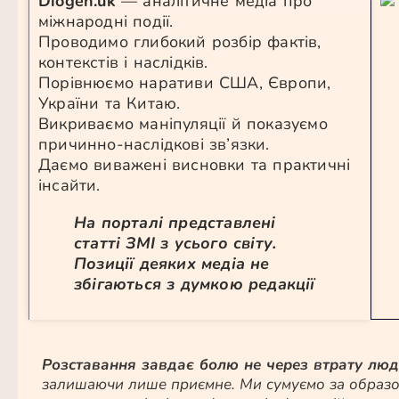
Diogen.uk
— аналітичне медіа про
міжнародні події.
Проводимо глибокий розбір фактів,
контекстів і наслідків.
Порівнюємо наративи США, Європи,
України та Китаю.
Викриваємо маніпуляції й показуємо
причинно-наслідкові зв’язки.
Даємо виважені висновки та практичні
інсайти.
На порталі представлені
статті ЗМІ з усього світу.
Позиції деяких медіа не
збігаються з думкою редакції
[ai-summary]
Розставання завдає болю не через втрату люди
залишаючи лише приємне. Ми сумуємо за образом