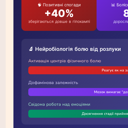
🧠 Позитивні спогади
📊 Боліс
+40%
зберігаються довше в гіпокампі
доросли
🔬 Нейробіологія болю від розлуки
Активація центрів фізичного болю
Реагує як на 
Дофамінова залежність
Мозок вимагає “до
Свідома робота над емоціями
Досягнення стадії прийня