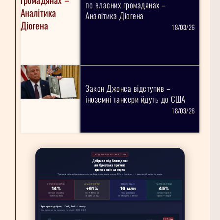
по власних громадянах –
Аналітика Діогена
18/
03
/26
Закон Джонса відступив –
іноземні танкери йдуть до США
18/
03
/26
ПРОДОВОЛЬЧА БЕЗПЕКА · 2026
Добрива під блокадою:
як Ормузька протока
тримає світ за горло
Третина світової сировини для добрив проходить через 33 км протоки — і зараз цей шлях закрито
ЗУПИНЕНО QAFCO
ЦІНА СЕЧОВИНИ
ЗАБЛОКОВАНО
ЧАСТКА ЗАТОКИ
14%
+61%
16 млн
45%
світової сечовини
84 → 80/тонна
тонн добрив/рік
світової торгівлі
зникло з ринку
за один місяць
не виходять із Затоки
сіркою — звідси
Три кризи добрив: 2008, 2022 і тепер
Динаміка цін на сечовину та сірку, 2003–2026