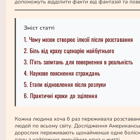
допоможуть відділити факти від фантазій та пов
Зміст статті
1. Чому мозок створює ілюзії після розставання
2. Біль від краху сценарію майбутнього
3. П’ять запитань для повернення в реальність
4. Наукове пояснення страждань
5. Етапи відновлення після розлуки
6. Практичні кроки до зцілення
Кожна людина хоча б раз переживала розставання
людей по всьому світу. Дослідження Американськ
дорослих переживають щонайменше одне болісне 
одну з найтяжчих емоційних криз у житті.