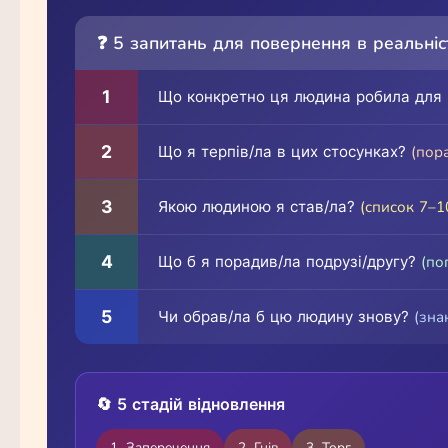
❓ 5 запитань для повернення в реальніс
1
Що конкретно ця людина робила для
2
Що я терпів/ла в цих стосунках?
(пора
3
Якою людиною я став/ла?
(список 7–10
4
Що б я порадив/ла подрузі/другу?
(по
5
Чи обрав/ла б цю людину знову?
(зна
🔄 5 стадій відновлення
1. Заперечення
2. Гнів
3. Торг