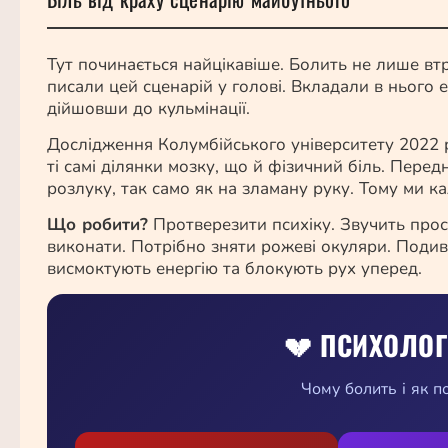
Тут починається найцікавіше. Болить не лише в
писали цей сценарій у голові. Вкладали в нього ем
дійшовши до кульмінації.
Дослідження Колумбійського університету 2022 р
ті самі ділянки мозку, що й фізичний біль. Перед
розлуку, так само як на зламану руку. Тому ми 
Що робити?
Протверезити психіку. Звучить прос
виконати. Потрібно зняти рожеві окуляри. Подиви
висмоктують енергію та блокують рух уперед.
💔 ПСИХОЛОГ
Чому болить і як п