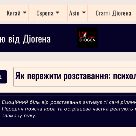
Китай
Європа
Азія
Статті Діогена
ю від Діогена
Як пережити розставання: психо
Емоційний біль від розставання активує ті самі ділян
Передня поясна кора та острівцева частка реагують н
зламану руку.