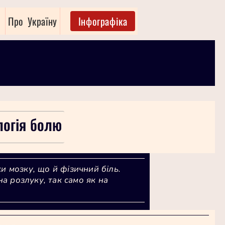
Про Україну
Інфографіка
логія болю
ки мозку, що й фізичний біль.
а розлуку, так само як на