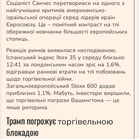
Соціаліст Санчес перетворився на одного з
найгучніших критиків американсько-
ізраїльської операції серед лідерів країн
Євросоюзу. Це – помітний контраст на тлі
обережної мовчанки більшості європейських
столиць.
Реакція ринків виявилася несподіваною.
Іспанський індекс Ibex 35 у середу близько
12:41 за лондонським часом зріс на 1,6%,
відігравши ранкові втрати на тлі побоювань
щодо
торгівельної
війни.
Загальноєвропейський Stoxx 600 додав
приблизно 1,1%. Мабуть, інвестори вирішили,
що
торгівельні
погрози Вашингтона — це
лише риторика.
Трамп погрожує
торгівельною
блокадою