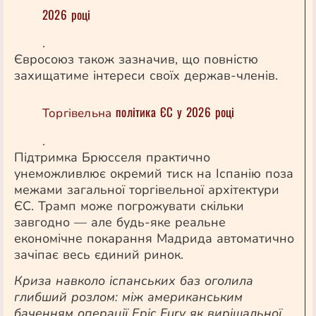
2026 році
.
Євросоюз також зазначив, що повністю
захищатиме інтереси своїх держав-членів.
політика ЄС у 2026 році
Торгівельна
.
Підтримка Брюсселя практично
унеможливлює окремий тиск на Іспанію поза
межами загальної
торгівельної
архітектури
ЄС. Трамп може погрожувати скільки
завгодно — але будь-яке реальне
економічне покарання Мадрида автоматично
зачіпає весь єдиний ринок.
Криза навколо іспанських баз оголила
глибший розлом: між американським
баченням операції Epic Fury як вирішальної