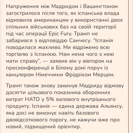
Напруження між Мадридом і Вашингтоном
загострилося після того, як іспанська влада
відмовила американцям у використанні двох
спільних військових баз на своїй території
під час операції Epic Fury. Трамп не
забарився з відповіддю Санчесу. “Іспанія
поводилася жахливо. Ми відріжемо всю
торгівлю з Іспанією. Нам нема чого з нею
мати справу”, — заявив він у вівторок на
пресконференції
в Білому домі поруч із
канцлером Німеччини Фрідріхом Мерцем.
Трамп також знову закинув Мадриду відмову
досягти цільового показника оборонних
витрат НАТО у 5% валового внутрішнього
продукту. Іспанія — єдина держава Альянсу,
яка досі не виконує навіть базового
двовідсоткового порогу, не кажучи вже про
новий, підвищений орієнтир.