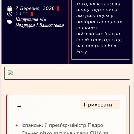
того, як іспанська
7 Березня, 2026
влада відмовила
19:11
американцям у
Напруження між
використанні двох
Мадридом і Вашингтоном
спільних
військових баз на
своїй території під
час операції Epic
Fury.
[ai-summary]
Приховати ↑
Іспанський прем'єр-міністр Педро
Санчес різко засудив удари США та