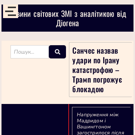
Новини світових ЗМІ з аналітикою від
Діогена
Санчес назвав
удари по Ірану
катастрофою –
Трамп погрожує
блокадою
Напруження між
Мадридом і
Вашингтоном
загострилося після