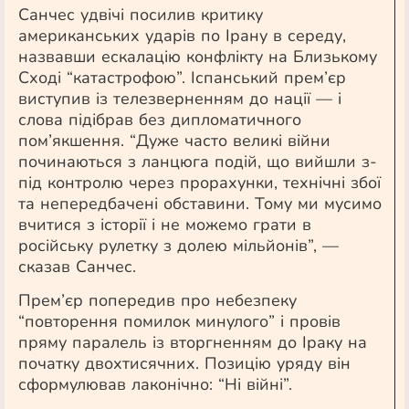
Санчес удвічі посилив критику
американських ударів по Ірану в середу,
назвавши ескалацію конфлікту на Близькому
Сході “катастрофою”. Іспанський прем’єр
виступив із телезверненням до нації — і
слова підібрав без дипломатичного
пом’якшення. “Дуже часто великі війни
починаються з ланцюга подій, що вийшли з-
під контролю через прорахунки, технічні збої
та непередбачені обставини. Тому ми мусимо
вчитися з історії і не можемо грати в
російську рулетку з долею мільйонів”, —
сказав Санчес.
Прем’єр попередив про небезпеку
“повторення помилок минулого” і провів
пряму паралель із вторгненням до Іраку на
початку двохтисячних. Позицію уряду він
сформулював лаконічно: “Ні війні”.