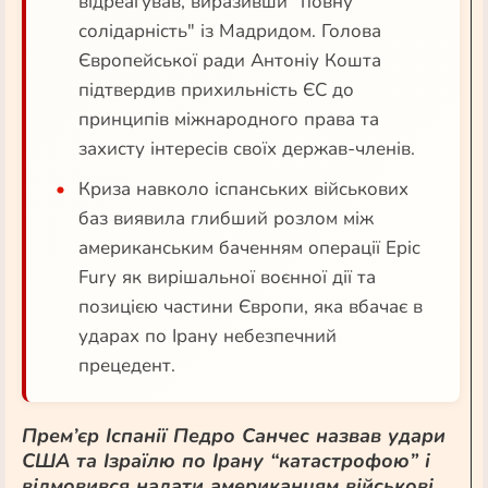
відреагував, виразивши "повну
солідарність" із Мадридом. Голова
Європейської ради Антоніу Кошта
підтвердив прихильність ЄС до
принципів міжнародного права та
захисту інтересів своїх держав-членів.
Криза навколо іспанських військових
баз виявила глибший розлом між
американським баченням операції Epic
Fury як вирішальної воєнної дії та
позицією частини Європи, яка вбачає в
ударах по Ірану небезпечний
прецедент.
Прем’єр Іспан
і
ї Педро Санчес назвав удари
США та Ізраїлю по Ірану “катастрофою” і
відмовився надати американцям військові