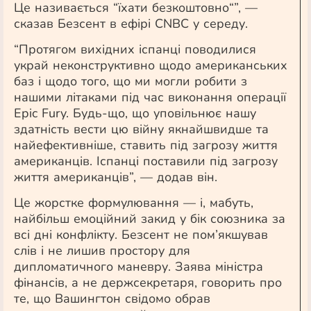
Це називається “їхати
безкоштовно
“”, —
сказав
Безсент
в ефірі CNBC у середу.
“Протягом вихідних іспанці поводилися
украй неконструктивно щодо американських
баз і щодо того, що ми могли робити з
нашими літаками під час виконання операції
Epic Fury. Будь-що, що уповільнює нашу
здатність вести цю війну якнайшвидше та
найефективніше, ставить під загрозу життя
американців. Іспанці поставили під загрозу
життя американців”, — додав він.
Це жорстке формулювання — і, мабуть,
найбільш емоційний закид у бік союзника за
всі дні конфлікту. Безсент не пом’якшував
слів і не лишив простору для
дипломатичного маневру. Заява міністра
фінансів, а не держсекретаря, говорить про
те, що Вашингтон свідомо обрав