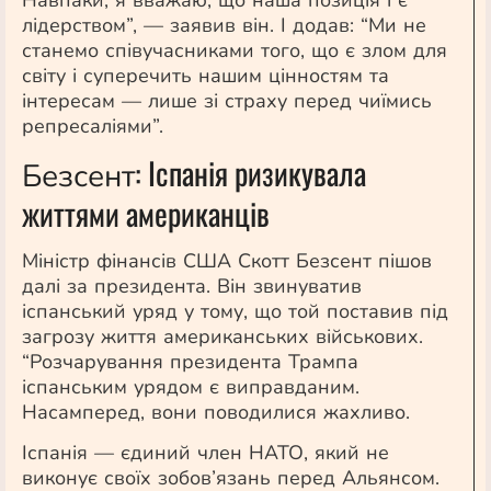
Навпаки, я вважаю, що наша позиція і є
лідерством”, — заявив він. І додав: “Ми не
станемо співучасниками того, що є злом для
світу і суперечить нашим цінностям та
інтересам — лише зі страху перед чиїмись
репресаліями”.
: Іспанія ризикувала
Безсент
життями американців
Міністр фінансів США Скотт
Безсент
пішов
далі за президента. Він звинуватив
іспанський уряд у тому, що той поставив під
загрозу життя американських військових.
“Розчарування президента Трампа
іспанським урядом є виправданим.
Насамперед,
вони поводилися жахливо.
Іспанія — єдиний член НАТО, який не
виконує своїх зобов’язань перед Альянсом.