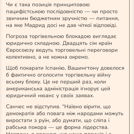
Чи є така позиція принциповою
пацифістською послідовністю — чи просто
звичним бюджетним зручністю — питання,
на яке Мадрид досі не дав чіткої відповіді.
Погроза
торгівельною
блокадою виглядає
юридично складною. Двадцять сім країн
Євросоюзу ведуть
торговельні
переговори
колективно, а не кожна окремо.
Щоб покарати Іспанію, Вашингтону довелося
б фактично оголосити
торгівельну
війну
всьому блоку. Це не перший раз, коли
американська адміністрація ігнорує цей
юридичний нюанс у своїх заявах.
Санчес не відступив. “Наївно вірити, що
демократія або повага між народами можуть
виростати з руїн, або думати, що сліпа і
рабська покора — це форма лідерства.