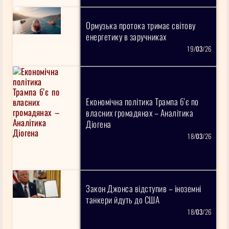
Ормузька протока тримає світову
енергетику в заручниках
19/
03
/26
Економічна політика Трампа б’є по
власних громадянах – Аналітика
Діогена
18/
03
/26
Закон Джонса відступив – іноземні
танкери йдуть до США
18/
03
/26