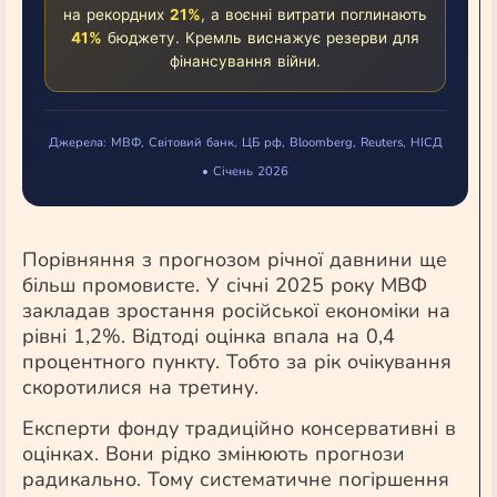
на рекордних
21%
, а воєнні витрати поглинають
41%
бюджету. Кремль виснажує резерви для
фінансування війни.
Джерела: МВФ, Світовий банк, ЦБ рф, Bloomberg, Reuters, НІСД
• Січень 2026
Порівняння з прогнозом річної давнини ще
більш промовисте. У січні 2025 року МВФ
закладав зростання російської економіки на
рівні 1,2%. Відтоді оцінка впала на 0,4
процентного пункту. Тобто за рік очікування
скоротилися на третину.
Експерти фонду традиційно консервативні в
оцінках. Вони рідко змінюють прогнози
радикально. Тому систематичне погіршення