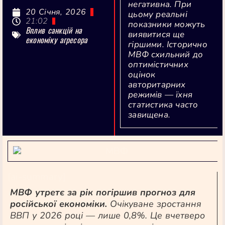
негативна. При
20 Січня, 2026
цьому реальні
21:02
показники можуть
Вплив санкцій на
виявитися ще
економіку агресора
гіршими. Історично
МВФ схильний до
оптимістичних
оцінок
авторитарних
режимів — їхня
статистика часто
завищена.
[ai-summary]
МВФ утретє за рік погіршив прогноз для
російської економіки.
Очікуване зростання
ВВП у 2026 році — лише 0,8%. Це вчетверо