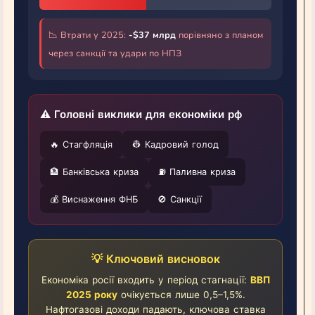
📉 Втрати у 2025:
-$37 млрд
порівняно з планом
через санкції та удари по НПЗ
⚠️ Головні виклики для економіки рф
🔥 Стагфляція
👷 Кадровий голод
🏦 Банківська криза
⛽ Паливна криза
💰 Виснаження ФНБ
🚫 Санкції
💡 Ключовий висновок
Економіка росії входить у період стагнації:
ВВП
2025 року
очікується лише 0,5–1,5%.
Нафтогазові доходи падають, ключова ставка