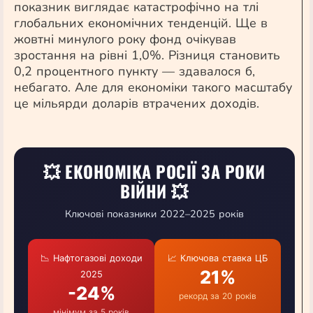
показник виглядає катастрофічно на тлі
глобальних економічних тенденцій. Ще в
жовтні минулого року фонд очікував
зростання на рівні 1,0%. Різниця становить
0,2 процентного пункту — здавалося б,
небагато. Але для економіки такого масштабу
це мільярди доларів втрачених доходів.
💥 ЕКОНОМІКА РОСІЇ ЗА РОКИ
ВІЙНИ 💥
Ключові показники 2022–2025 років
📉 Нафтогазові доходи
📈 Ключова ставка ЦБ
21%
2025
-24%
рекорд за 20 років
мінімум за 5 років