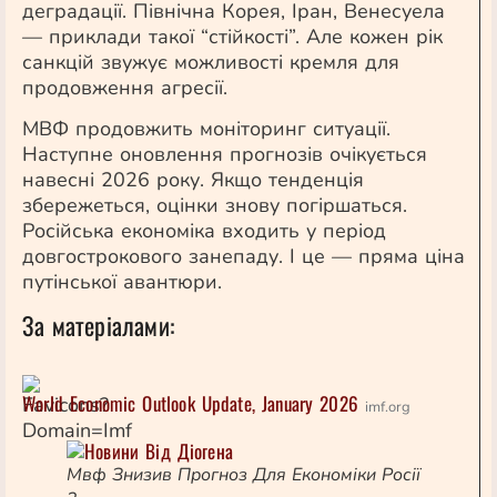
деградації. Північна Корея, Іран, Венесуела
— приклади такої “стійкості”. Але кожен рік
санкцій звужує можливості кремля для
продовження агресії.
МВФ продовжить моніторинг ситуації.
Наступне оновлення прогнозів очікується
навесні 2026 року. Якщо тенденція
збережеться, оцінки знову погіршаться.
Російська економіка входить у період
довгострокового занепаду. І це — пряма ціна
путінської авантюри.
За матеріалами:
World Economic Outlook Update, January 2026
imf.org
Мвф Знизив Прогноз Для Економіки Росії