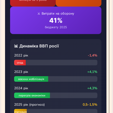
⚔️ Витрати на оборону
41%
бюджету 2025
📊 Динаміка ВВП росії
2022 рік
-1,4%
спад
2023 рік
+4,1%
воєнна мобілізація
2024 рік
+4,3%
перегрів економіки
2025 рік (прогноз)
0,5–1,5%
стагнація