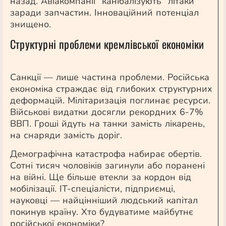
назад. Авіакомпанії “канібалізують” літаки
заради запчастин. Інноваційний потенціал
знищено.
Структурні проблеми кремлівської економіки
Санкції — лише частина проблеми. Російська
економіка страждає від глибоких структурних
деформацій. Мілітаризація поглинає ресурси.
Військові видатки досягли рекордних 6-7%
ВВП. Гроші йдуть на танки замість лікарень,
на снаряди замість доріг.
Демографічна катастрофа набирає обертів.
Сотні тисяч чоловіків загинули або поранені
на війні. Ще більше втекли за кордон від
мобілізації. IT-спеціалісти, підприємці,
науковці — найцінніший людський капітал
покинув країну. Хто будуватиме майбутнє
російської економіки?