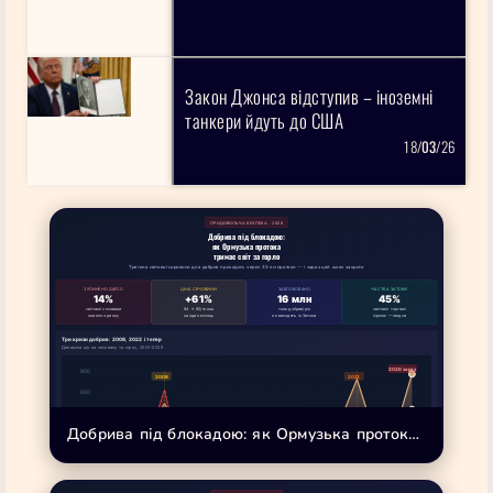
Закон Джонса відступив – іноземні
танкери йдуть до США
18/
03
/26
ПРОДОВОЛЬЧА БЕЗПЕКА · 2026
Добрива під блокадою:
як Ормузька протока
тримає світ за горло
Третина світової сировини для добрив проходить через 33 км протоки — і зараз цей шлях закрито
ЗУПИНЕНО QAFCO
ЦІНА СЕЧОВИНИ
ЗАБЛОКОВАНО
ЧАСТКА ЗАТОКИ
14%
+61%
16 млн
45%
світової сечовини
84 → 80/тонна
тонн добрив/рік
світової торгівлі
зникло з ринку
за один місяць
не виходять із Затоки
сіркою — звідси
Три кризи добрив: 2008, 2022 і тепер
Динаміка цін на сечовину та сірку, 2003–2026
Добрива під блокадою: як Ормузька протокатримає світ за горло