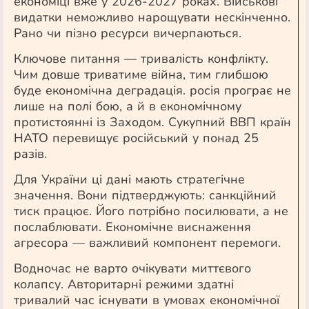
економіці вже у 2026-2027 роках. Військові
видатки неможливо нарощувати нескінченно.
Рано чи пізно ресурси вичерпаються.
Ключове питання — тривалість конфлікту.
Чим довше триватиме війна, тим глибшою
буде економічна деградація. росія програє не
лише на полі бою, а й в економічному
протистоянні із Заходом. Сукупний ВВП країн
НАТО перевищує російський у понад 25
разів.
Для України ці дані мають стратегічне
значення. Вони підтверджують: санкційний
тиск працює. Його потрібно посилювати, а не
послаблювати. Економічне виснаження
агресора — важливий компонент перемоги.
Водночас не варто очікувати миттєвого
колапсу. Авторитарні режими здатні
тривалий час існувати в умовах економічної