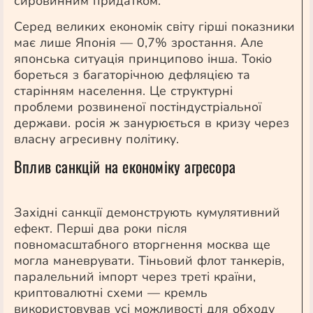
сировинним придатком.
Серед великих економік світу гірші показники
має лише Японія — 0,7% зростання. Але
японська ситуація принципово інша. Токіо
бореться з багаторічною дефляцією та
старінням населення. Це структурні
проблеми розвиненої постіндустріальної
держави. росія ж занурюється в кризу через
власну агресивну політику.
Вплив санкцій на економіку агресора
Західні санкції демонструють кумулятивний
ефект. Перші два роки після
повномасштабного вторгнення москва ще
могла маневрувати. Тіньовий флот танкерів,
паралельний імпорт через треті країни,
криптовалютні схеми — кремль
використовував усі можливості для обходу