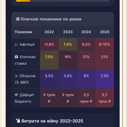
⚖️ Ключові показники по роках
Показник
2022
2023
2024
2025
📈 Інфляція
11,9%
7,4%
9,5%
9–10%
🏦 Ключова
7,5%
16%
21%
21%
ставка
⚔️ Оборона
3,5%
3,9%
6%
7,3%
(% ВВП)
💸 Дефіцит
3 трлн
3 трлн
3,5
3,7
бюджету
₽
₽
трлн ₽
трлн ₽
💣 Витрати на війну 2022–2025