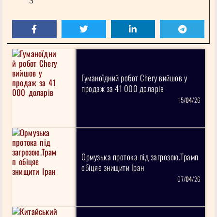
3
Гуманоїдний робот Chery вийшов у
продаж за 41 000 доларів
15/
04
/26
Ормузька протока під загрозою.Трамп
обіцяє знищити Іран
07/
04
/26