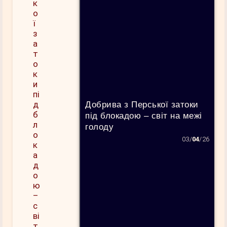
Добрива з Перської затоки
під блокадою – світ на межі
голоду
03/
04
/26