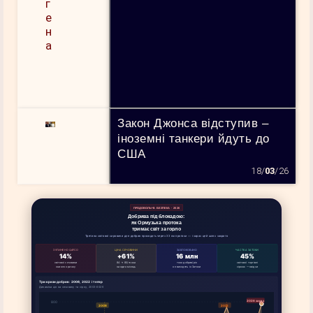
Закон Джонса відступив –
іноземні танкери йдуть до
США
18/
03
/26
ПРОДОВОЛЬЧА БЕЗПЕКА · 2026
Добрива під блокадою:
як Ормузька протока
тримає світ за горло
Третина світової сировини для добрив проходить через 33 км протоки — і зараз цей шлях закрито
ЗУПИНЕНО QAFCO
ЦІНА СЕЧОВИНИ
ЗАБЛОКОВАНО
ЧАСТКА ЗАТОКИ
14%
+61%
16 млн
45%
світової сечовини
84 → 80/тонна
тонн добрив/рік
світової торгівлі
зникло з ринку
за один місяць
не виходять із Затоки
сіркою — звідси
Три кризи добрив: 2008, 2022 і тепер
Динаміка цін на сечовину та сірку, 2003–2026