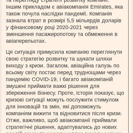
та перегляду стратегії розвитку компанії.
Іншим прикладом є авіакомпанія Emirates, яка
також почула наслідки пандемії. Компанія
зазнала втрат в розмірі 5,5 мільярдів доларів
у фінансовому році 2020-2021 через
зменшення пасажиропотоку та обмеження в
авіаперельотах.
Ця ситуація примусила компанію переглянути
свою стратегію розвитку та шукати шляхи
виходу з кризи. Загалом, авіаційна галузь по
всьому світу постає перед труднощами через
пандемію COVID-19, і багато авіакомпаній
змушені приймати важкі рішення для
збереження бізнесу. Проте, історія показує, що
кризові ситуації можуть послужити стимулом
для інновацій та змін, які допоможуть
компаніям вижити та відновитися після кризи.
Отже, важливо, щоб авіакомпанії приймали
стратегічні рішення, адаптувались до нових