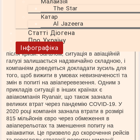
Малайзія
підтримки та інновацій для виживання.
The Star
Катар
Уряди країн також можуть відігравати важливу
Al Jazeera
роль у підтримці авіакомпаній у цей важкий
період. Наприклад, надання фінансової
Статті Діогена
допомоги або інших форм підтримки може
Про Україну
допомогти компаніям вижити та відновитися
Інфографіка
після кризи. Загалом, ситуація в авіаційній
галузі залишається надзвичайно складною, і
компаніям доведеться докладати зусиль для
того, щоб вижити в умовах невизначеності та
змін в попиті на авіаперевезення. Одним з
прикладів ситуації в інших країнах є
авіакомпанія Ryanair, що також зазнала
великих втрат через пандемію COVID-19. У
2020 році компанія зазнала втрати в розмірі
815 мільйонів євро через обмеження в
авіаперельотах та зменшення попиту на
авіаквитки. Це призвело до скорочення рейсів