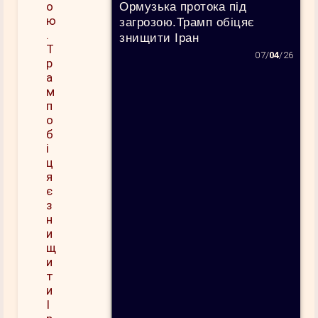
Ормузька протока під
загрозою.Трамп обіцяє
знищити Іран
07/
04
/26