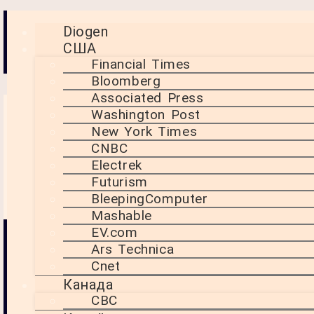
Новини світових ЗМІ з
Diogen
США
аналітикою від Діогена
Financial Times
Bloomberg
Associated Press
Washington Post
Wizz Air акції
New York Times
стрімко впали
CNBC
на 26% через
Electrek
Futurism
зупинку літаків
BleepingComputer
Mashable
EV.com
Акції авіакомпанії
Ars Technica
5 Червня, 2025
Wizz Air впали на
21:33
Cnet
26% через
Wizz Air
Канада
,
приземлення
авіаперевезення
CBC
літаків, що
,