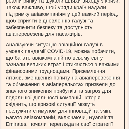
реалій ринку та шукали шляхи виходу з кризи.
Також важливо, щоб уряди країн надали
підтримку авіакомпаніям у цей важкий період,
щоб сприяти відновленню галузі та
забезпечити безпеку та доступність
авіаперевезень для пасажирів.
Аналізуючи ситуацію авіаційної галузі в
умовах пандемії COVID-19, можна побачити,
що багато авіакомпаній по всьому світу
зазнали великих втрат і стикаються з важкими
фінансовими труднощами. Приземлення
літаків, зменшення попиту на авіаперевезення
та обмеження в авіаперельотах призвели до
значного зниження прибутків та загроз для
подальшої діяльності компаній. Історія
свідчить, що кризові ситуації можуть
послужити стимулом для інновацій та змін.
Багато авіакомпаній, включаючи, Ryanair та
Emirates, почали переглядати свої стратегії