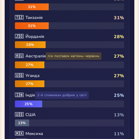
31%
🇹🇿 Танзанія
31%
31%
🇯🇴 Йорданія
28%
28%
🇦🇺 Австралія
27%
пік поставок квітень–червень
27%
🇺🇬 Уганда
27%
27%
🇮🇳 Індія
25%
2-й споживач добрив у світі
25%
🇺🇸 США
13%
13%
🇲🇽 Мексика
11%