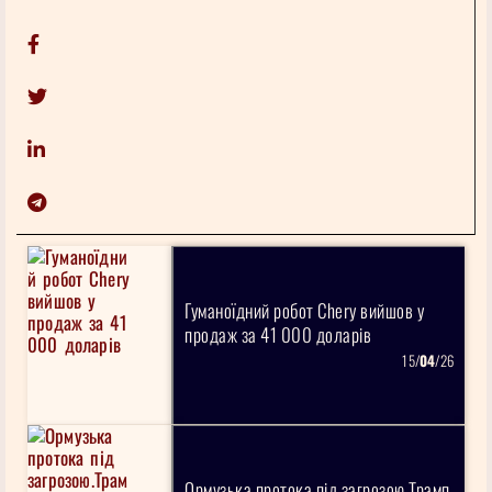
Гуманоїдний робот Chery вийшов у
продаж за 41 000 доларів
15/
04
/26
Ормузька протока під загрозою.Трамп