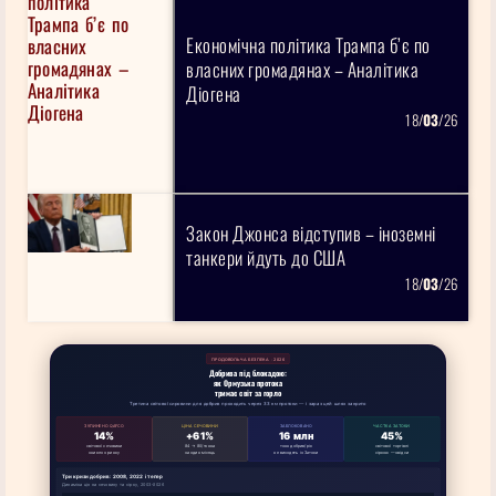
Економічна політика Трампа б’є по
власних громадянах – Аналітика
Діогена
18/
03
/26
Закон Джонса відступив – іноземні
танкери йдуть до США
18/
03
/26
ПРОДОВОЛЬЧА БЕЗПЕКА · 2026
Добрива під блокадою:
як Ормузька протока
тримає світ за горло
Третина світової сировини для добрив проходить через 33 км протоки — і зараз цей шлях закрито
ЗУПИНЕНО QAFCO
ЦІНА СЕЧОВИНИ
ЗАБЛОКОВАНО
ЧАСТКА ЗАТОКИ
14%
+61%
16 млн
45%
світової сечовини
84 → 80/тонна
тонн добрив/рік
світової торгівлі
зникло з ринку
за один місяць
не виходять із Затоки
сіркою — звідси
Три кризи добрив: 2008, 2022 і тепер
Динаміка цін на сечовину та сірку, 2003–2026