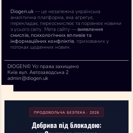
Diogen.uk
— це незалежна українська
аналітична платформа, яка агрегує,
перекладає, переосмислює та порівнює новини
з усього світу. Мета сайту —
виявлення
смислів, психологічних впливів та
інформаційних конфліктів
, прихованих у
потоках щоденних новин.
DIOGEN© Усі права захищено
Київ вул. Автозаводська 2
admin@diogen.uk
ПРОДОВОЛЬЧА БЕЗПЕКА · 2026
Добрива під блокадою: