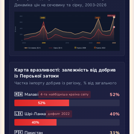
Динаміка цін на сечовину та сірку, 2003–2026
Карта вразливості: залежність від добрив
із Перської затоки
Частка імпорту добрив із регіону, % від загального
🇲🇼 Малаві
52%
4-та найбідніша країна світу
52%
🇱🇰 Шрі-Ланка
40%
дефолт 2022
40%
🇵🇰 Пакистан
31%