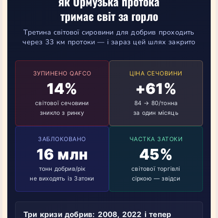
як Ормузька протока
тримає світ за горло
Третина світової сировини для добрив проходить
через 33 км протоки — і зараз цей шлях закрито
ЗУПИНЕНО QAFCO
ЦІНА СЕЧОВИНИ
14%
+61%
світової сечовини
84 → 80/тонна
зникло з ринку
за один місяць
ЗАБЛОКОВАНО
ЧАСТКА ЗАТОКИ
16 млн
45%
тонн добрив/рік
світової торгівлі
не виходять із Затоки
сіркою — звідси
Три кризи добрив: 2008, 2022 і тепер