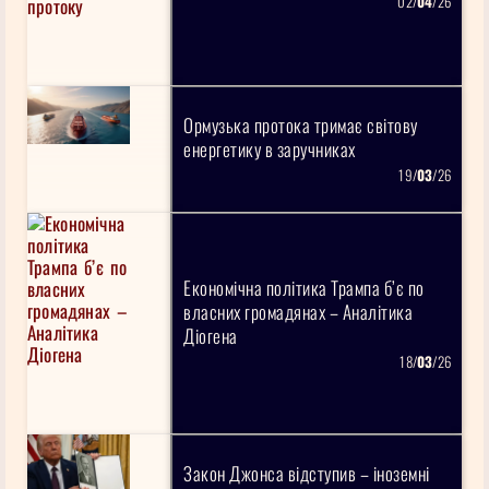
02/
04
/26
Ормузька протока тримає світову
енергетику в заручниках
19/
03
/26
Економічна політика Трампа б’є по
власних громадянах – Аналітика
Діогена
18/
03
/26
Закон Джонса відступив – іноземні