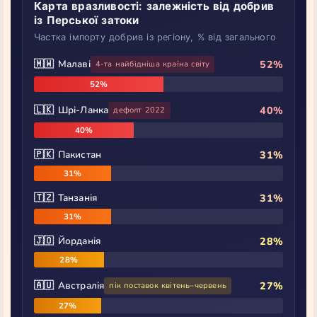
Карта вразливості: залежність від добрив
із Перської затоки
Частка імпорту добрив із регіону, % від загального
🇲🇼 Малаві
52%
4-та найбідніша країна світу
52%
🇱🇰 Шрі-Ланка
40%
дефолт 2022
40%
🇵🇰 Пакистан
31%
31%
🇹🇿 Танзанія
31%
31%
🇯🇴 Йорданія
28%
28%
🇦🇺 Австралія
27%
пік поставок квітень–червень
27%