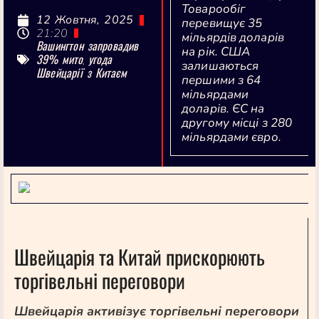
Товарообіг
12 Жовтня, 2025
перевищує 35
21:20
мільярдів доларів
Вашингтон запровадив
на рік. США
39% мито
угода
,
залишаються
Швейцарії з Китаєм
першими з 64
мільярдами
доларів. ЄС на
другому місці з 280
мільярдами євро.
[ai-summary]
Швейцарія та Китай прискорюють
торгівельні переговори
Швейцарія активізує торгівельні переговори