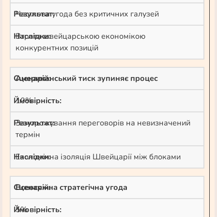
Часткова угода без критичних галузей
Втрата швейцарською економікою
конкурентних позицій
Американський тиск зупиняє процес
10%
Заморожування переговорів на невизначений
термін
Економічна ізоляція Швейцарії між блоками
Всеосяжна стратегічна угода
5%