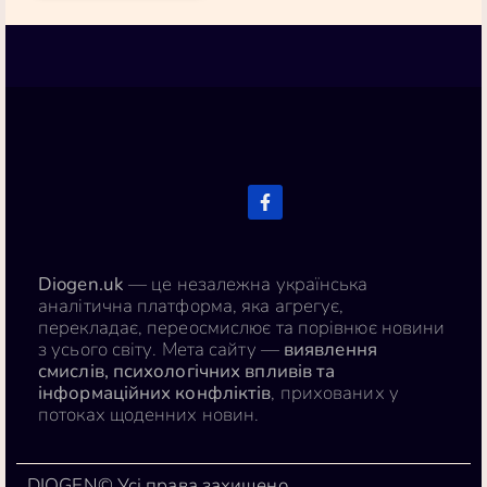
Diogen.uk
— це незалежна українська
аналітична платформа, яка агрегує,
перекладає, переосмислює та порівнює новини
з усього світу. Мета сайту —
виявлення
смислів, психологічних впливів та
інформаційних конфліктів
, прихованих у
потоках щоденних новин.
DIOGEN© Усі права захищено