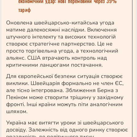
економічний удар: нові перемовини через 39%
тариф
Оновлена швейцарсько-китайська угода
матиме далекосяжні наслідки. Включення
штучного інтелекту та високих технологій
створює стратегічне партнерство. Це не
просто торгівельна угода, а технологічний
альянс. США втрачають контроль над
критичними ланцюгами постачання.
Для європейської безпеки ситуація створює
виклики. Швейцарія формально не член ЄС,
але тісно інтегрована. Зближення Берна з
Пекіном може створити тріщину у західному
фронті. Інші країни можуть піти аналогічним
шляхом.
Україна має витягти уроки зі швейцарського
досвіду. Залежність від одного ринку створює
вразливість до політичного тиску.