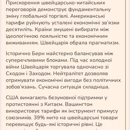
Прискорення швейцарсько-китайських
переговорів демонструє фундаментальну
зміну глобальної торгівлі. Американські
тарифи руйнують усталені економічні зв’язки
десятиліть. Країни змушені вибирати між
ідеологічною лояльністю та економічним
виживанням. Швейцарія обрала прагматизм.
Історично Берн майстерно балансував між
суперечливими блоками. Під час холодної
війни Швейцарія торгувала одночасно зі
Сходом і Заходом. Нейтралітет дозволяв
отримувати економічні вигоди без політичних
зобов’язань. Сучасна ситуація складніша.
США вимагають безумовної підтримки у
протистоянні з Китаєм. Вашингтон
використовує тарифи як інструмент примусу
союзників. 39% мито на швейцарські товари
перевищує будь-які історичні рівні. Це