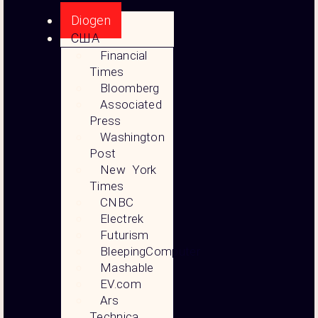
Diogen
США
Financial
Times
Bloomberg
Associated
Press
Washington
Post
New York
Times
CNBC
Electrek
Futurism
BleepingComputer
Mashable
EV.com
Ars
Technica