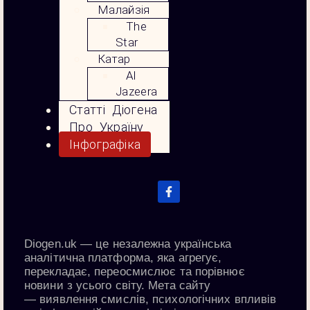
Малайзія
The
Star
Катар
Al
Jazeera
Статті Діогена
Про Україну
Інфографіка
Diogen.uk
— це незалежна українська
аналітична платформа, яка агрегує,
перекладає, переосмислює та порівнює
новини з усього світу. Мета сайту
—
виявлення смислів, психологічних впливів