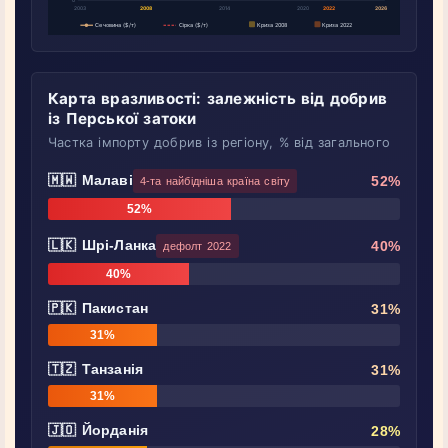
Карта вразливості: залежність від добрив
із Перської затоки
Частка імпорту добрив із регіону, % від загального
🇲🇼 Малаві
52%
4-та найбідніша країна світу
52%
🇱🇰 Шрі-Ланка
40%
дефолт 2022
40%
🇵🇰 Пакистан
31%
31%
🇹🇿 Танзанія
31%
31%
🇯🇴 Йорданія
28%