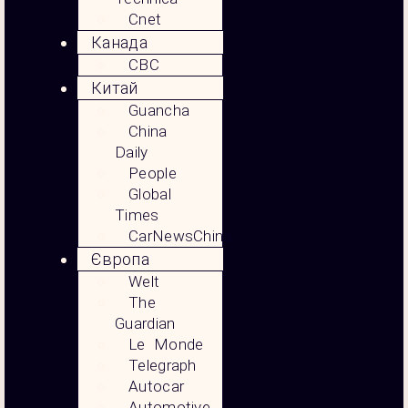
Cnet
Канада
CBC
Китай
Guancha
China
Daily
People
Global
Times
CarNewsChina
Європа
Welt
The
Guardian
Le Monde
Telegraph
Autocar
Automotive