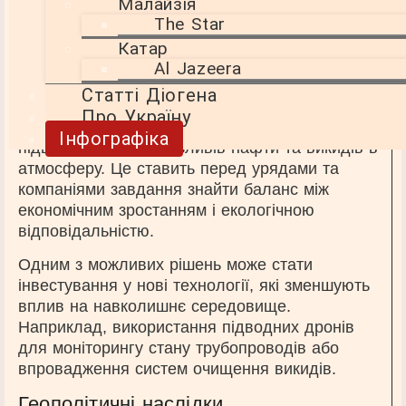
Малайзія
The Star
Екологічні виклики та можливості
Катар
Однак нові можливості не позбавлені викликів.
Al Jazeera
Видобуток нафти та газу в Північному морі
Статті Діогена
завжди супроводжувався екологічними
Про Україну
ризиками. Збільшення обсягів видобутку може
Інфографіка
підвищити ризики розливів нафти та викидів в
атмосферу. Це ставить перед урядами та
компаніями завдання знайти баланс між
економічним зростанням і екологічною
відповідальністю.
Одним з можливих рішень може стати
інвестування у нові технології, які зменшують
вплив на навколишнє середовище.
Наприклад, використання підводних дронів
для моніторингу стану трубопроводів або
впровадження систем очищення викидів.
Геополітичні наслідки