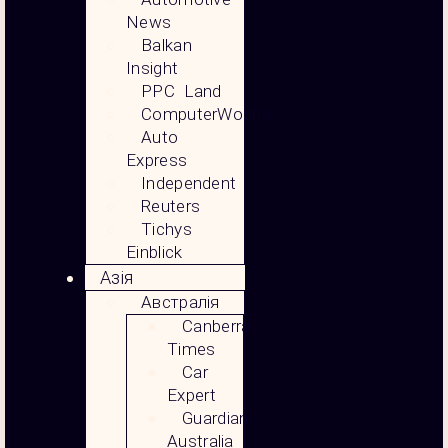
News
Balkan
Insight
PPC Land
ComputerWoche
Auto
Express
Independent
Reuters
Tichys
Einblick
Азія
Австралія
Canberra
Times
Car
Expert
Guardian
Australia