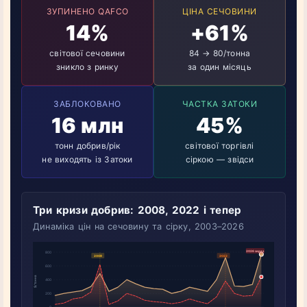
ЗУПИНЕНО QAFCO
ЦІНА СЕЧОВИНИ
14%
+61%
світової сечовини
84 → 80/тонна
зникло з ринку
за один місяць
ЗАБЛОКОВАНО
ЧАСТКА ЗАТОКИ
16 млн
45%
тонн добрив/рік
світової торгівлі
не виходять із Затоки
сіркою — звідси
Три кризи добрив: 2008, 2022 і тепер
Динаміка цін на сечовину та сірку, 2003–2026