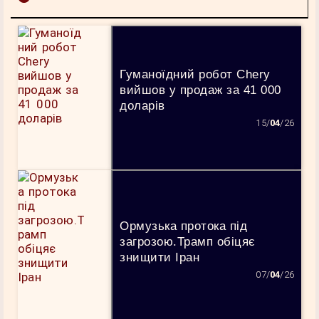
Гуманоїдний робот Chery
вийшов у продаж за 41 000
доларів
15/
04
/26
Ормузька протока під
загрозою.Трамп обіцяє
знищити Іран
07/
04
/26