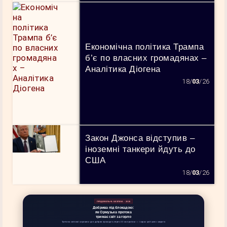
Економічна політика Трампа
б’є по власних громадянах –
Аналітика Діогена
18/
03
/26
Закон Джонса відступив –
іноземні танкери йдуть до
США
18/
03
/26
ПРОДОВОЛЬЧА БЕЗПЕКА · 2026
Добрива під блокадою:
як Ормузька протока
тримає світ за горло
Третина світової сировини для добрив проходить через 33 км протоки — і зараз цей шлях закрито