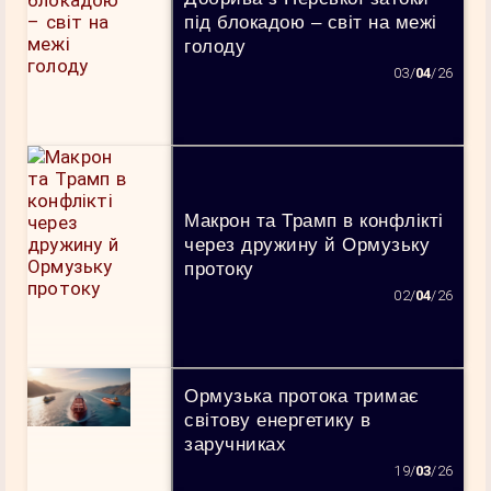
під блокадою – світ на межі
голоду
03/
04
/26
Макрон та Трамп в конфлікті
через дружину й Ормузьку
протоку
02/
04
/26
Ормузька протока тримає
світову енергетику в
заручниках
19/
03
/26