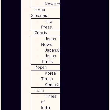
News.com.au
Нова
Зеландія
The
Press
Японія
Japan
News
Japan.Cnet
Japan
Times
Корея
Korea
Times
Korea.Cnet
Індія
Times
of
India