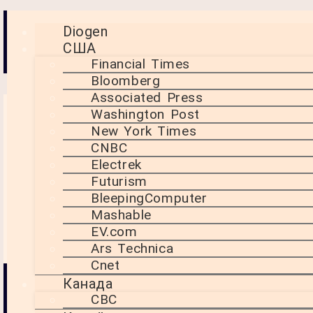
Новини світових ЗМІ з
Diogen
США
аналітикою від Діогена
Financial Times
Bloomberg
Associated Press
Washington Post
Нафтові та
New York Times
газові ресурси
CNBC
Північного
Electrek
Futurism
моря: новий
BleepingComputer
погляд на
Mashable
потенціал
EV.com
Ars Technica
Cnet
Канада
Згідно з оцінками,
CBC
нові запаси