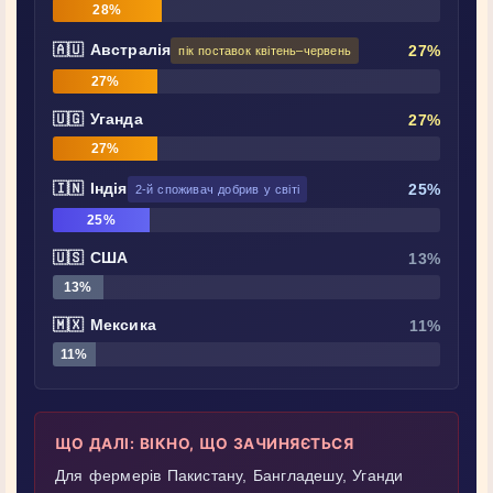
28%
🇦🇺 Австралія
27%
пік поставок квітень–червень
27%
🇺🇬 Уганда
27%
27%
🇮🇳 Індія
25%
2-й споживач добрив у світі
25%
🇺🇸 США
13%
13%
🇲🇽 Мексика
11%
11%
ЩО ДАЛІ: ВІКНО, ЩО ЗАЧИНЯЄТЬСЯ
Для фермерів Пакистану, Бангладешу, Уганди