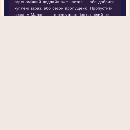
агрономічний дедлайн вже настав — або добрива
куплені зараз, або сезон пропущено. Пропустити
сезон у Малаві — це відсутність їжі на цілий рік.
Швидке врегулювання
→ ринок відновиться
Затягнеться на місяці
→ голод мільярдів
Джерела: The Guardian, UNCTAD, CRU Group, ФАО ООН, СПП
ООН · Лютий–квітень 2026
Новини Діогена
Diogen.uk