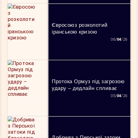
Євросоюз розколотий
іранською кризою
06/
04
/26
Протока Ормуз під загрозою
удару – дедлайн спливає
05/
04
/26
Добрива з Перської затоки