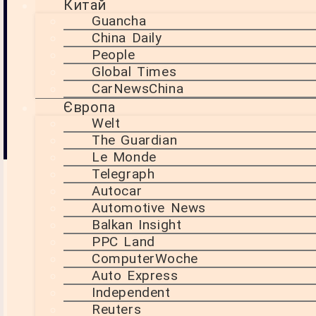
Китай
можуть
забезпечити
Guancha
додаткові 20-30
China Daily
20 Вересня, 2025
мільярдів барелів
People
14:10
нафти та газу. Це
Північне море
Global Times
може принести
CarNewsChina
економіці
Великобританії
Європа
мільярди фунтів
Welt
стерлінгів
The Guardian
Le Monde
Telegraph
Autocar
Automotive News
[ai-summary]
Balkan Insight
PPC Land
Утричі більше запасів, ніж
ComputerWoche
очікувалося
Auto Express
Independent
Північне море завжди було стратегічно
Reuters
важливим регіоном для видобутку нафти та