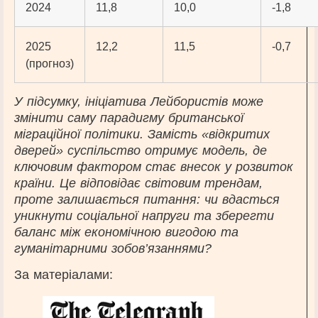
2024
11,8
10,0
-1,8
2025
12,2
11,5
-0,7
(прогноз)
У підсумку, ініціатива Лейбористів може
змінити саму парадигму британської
міграційної політики. Замість «відкритих
дверей» суспільство отримує модель, де
ключовим фактором стає внесок у розвиток
країни. Це відповідає світовим трендам,
проте залишається питання: чи вдасться
уникнути соціальної напруги та зберегти
баланс між економічною вигодою та
гуманітарними зобов’язаннями?
За матеріалами: