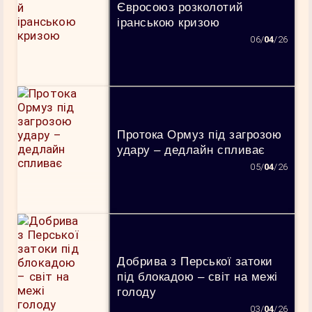
Євросоюз розколотий
іранською кризою
06/
04
/26
Протока Ормуз під загрозою
удару – дедлайн спливає
05/
04
/26
Добрива з Перської затоки
під блокадою – світ на межі
голоду
03/
04
/26