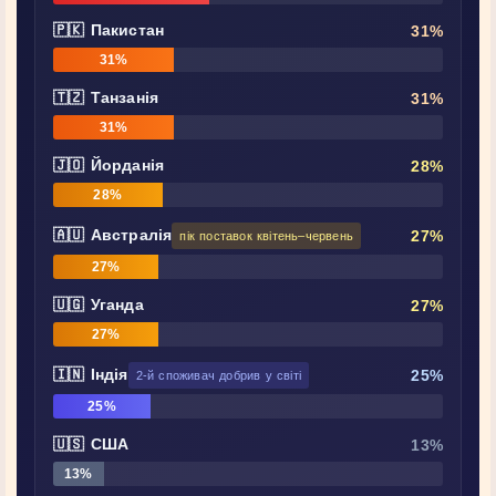
🇵🇰 Пакистан
31%
31%
🇹🇿 Танзанія
31%
31%
🇯🇴 Йорданія
28%
28%
🇦🇺 Австралія
27%
пік поставок квітень–червень
27%
🇺🇬 Уганда
27%
27%
🇮🇳 Індія
25%
2-й споживач добрив у світі
25%
🇺🇸 США
13%
13%