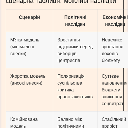
сценарна таблиця: можливі наслідки
Сценарій
Політичні
Економічні
наслідки
наслідки
М’яка модель
Зростання
Невелике
(мінімальні
підтримки серед
зростання
внески)
виборців
доходів
центристів
бюджету
Жорстка модель
Поляризація
Суттєве
(високі внески)
суспільства,
наповнення
критика
бюджету,
правозахисників
зниження
соцвитрат
Комбінована
Баланс між
Стабільний
модель
політичними
приріст