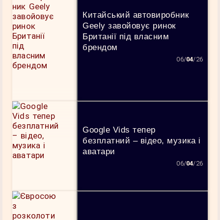
Китайський автовиробник
Geely завойовує ринок
Британії під власним
брендом
06/
04
/26
Google Vids тепер
безплатний – відео, музика і
аватари
06/
04
/26