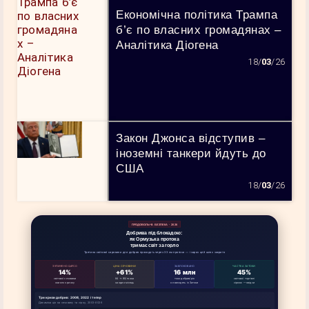
Економічна політика Трампа
б’є по власних громадянах –
Аналітика Діогена
18/
03
/26
Закон Джонса відступив –
іноземні танкери йдуть до
США
18/
03
/26
ПРОДОВОЛЬЧА БЕЗПЕКА · 2026
Добрива під блокадою:
як Ормузька протока
тримає світ за горло
Третина світової сировини для добрив проходить через 33 км протоки — і зараз цей шлях закрито
ЗУПИНЕНО QAFCO
ЦІНА СЕЧОВИНИ
ЗАБЛОКОВАНО
ЧАСТКА ЗАТОКИ
14%
+61%
16 млн
45%
світової сечовини
84 → 80/тонна
тонн добрив/рік
світової торгівлі
зникло з ринку
за один місяць
не виходять із Затоки
сіркою — звідси
Три кризи добрив: 2008, 2022 і тепер
Динаміка цін на сечовину та сірку, 2003–2026