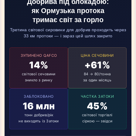
Добрива під блокадою:
як Ормузька протока
тримає світ за горло
Третина світової сировини для добрив проходить через
33 км протоки — і зараз цей шлях закрито
ЗУПИНЕНО QAFCO
ЦІНА СЕЧОВИНИ
14%
+61%
світової сечовини
84 → 80/тонна
зникло з ринку
за один місяць
ЗАБЛОКОВАНО
ЧАСТКА ЗАТОКИ
16 млн
45%
тонн добрив/рік
світової торгівлі
не виходять із Затоки
сіркою — звідси