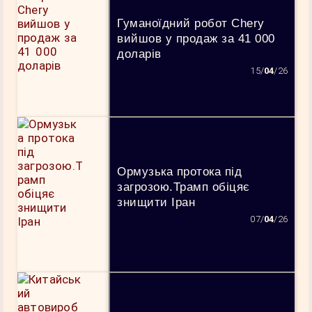
Гуманоїдний робот Chery
вийшов у продаж за 41 000
доларів
15/
04
/26
Ормузька протока під
загрозою.Трамп обіцяє
знищити Іран
07/
04
/26