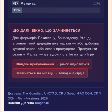
🇲🇽 Мексика
11%
11%
ЩО ДАЛІ: ВІКНО, ЩО ЗАЧИНЯЄТЬСЯ
Для фермерів Пакистану, Бангладешу, Уганди
агрономічний дедлайн вже настав — або добрива
куплені зараз, або сезон пропущено. Пропустити
сезон у Малаві — це відсутність їжі на цілий рік.
Швидке врегулювання
→ ринок відновиться
Затягнеться на місяці
→ голод мільярдів
Джерела: The Guardian, UNCTAD, CRU Group, ФАО ООН, СПП
ООН · Лютий–квітень 2026
Новини Діогена
Diogen.uk