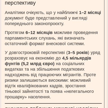
перспективу
Аналітики очікують, що у найближчі
1–2 місяці
документ буде представлений у вигляді
попереднього законопроєкту.
Протягом
6–12 місяців
можливе проведення
парламентських слухань, які визначать
остаточний формат внескової системи.
У довгостроковій перспективі (
3–5 років
) уряд
розраховує на економію до
4,5 мільярдів
фунтів (5,2 млрд євро)
на соціальних
видатках та на збільшення податкових
надходжень від працюючих мігрантів. Проте
ризики залишаються високими: можливий
відтік кваліфікованих кадрів, зростання
тіньової зайнятості та поява «нелегального
прошарку» населення.