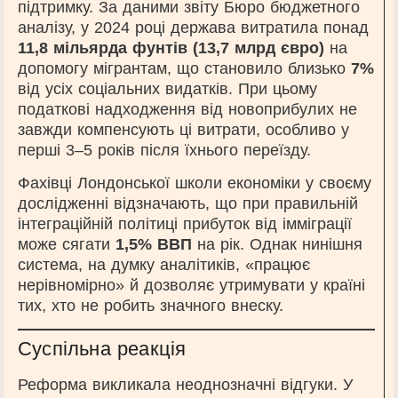
підтримку. За даними звіту Бюро бюджетного
аналізу, у 2024 році держава витратила понад
11,8 мільярда фунтів (13,7 млрд євро)
на
допомогу мігрантам, що становило близько
7%
від усіх соціальних видатків. При цьому
податкові надходження від новоприбулих не
завжди компенсують ці витрати, особливо у
перші 3–5 років після їхнього переїзду.
Фахівці Лондонської школи економіки у своєму
дослідженні відзначають, що при правильній
інтеграційній політиці прибуток від імміграції
може сягати
1,5% ВВП
на рік. Однак нинішня
система, на думку аналітиків, «працює
нерівномірно» й дозволяє утримувати у країні
тих, хто не робить значного внеску.
Суспільна реакція
Реформа викликала неоднозначні відгуки. У