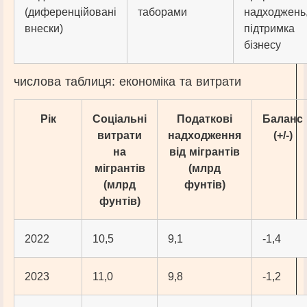
(диференційовані
таборами
надходжень
внески)
підтримка
бізнесу
числова таблиця: економіка та витрати
Рік
Соціальні
Податкові
Баланс
витрати
надходження
(+/-)
на
від мігрантів
мігрантів
(млрд
(млрд
фунтів)
фунтів)
2022
10,5
9,1
-1,4
2023
11,0
9,8
-1,2