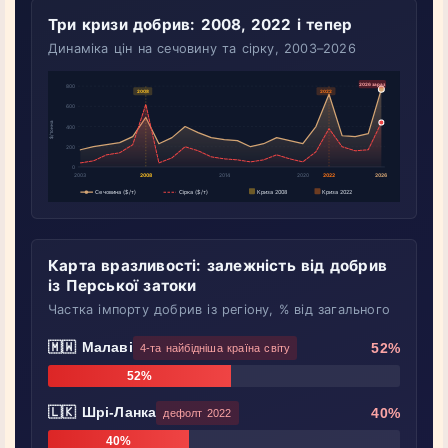
Три кризи добрив: 2008, 2022 і тепер
Динаміка цін на сечовину та сірку, 2003–2026
Карта вразливості: залежність від добрив
із Перської затоки
Частка імпорту добрив із регіону, % від загального
🇲🇼 Малаві
52%
4-та найбідніша країна світу
52%
🇱🇰 Шрі-Ланка
40%
дефолт 2022
40%