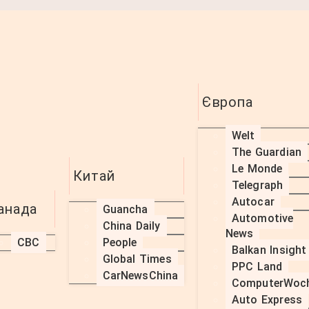
налітикою від
Європа
Welt
The Guardian
Le Monde
Китай
Telegraph
Голосові клони Deepfake – 
Autocar
анада
Guancha
себе та близьких
Automotive
China Daily
News
CBC
People
Balkan Insight
Global Times
PPC Land
CarNewsChina
Голосові клони сучасні шахраї використовують техн
ComputerWoc
обманювати людей. Дізнайтеся, як захистити свою
Auto Express
злочинців.