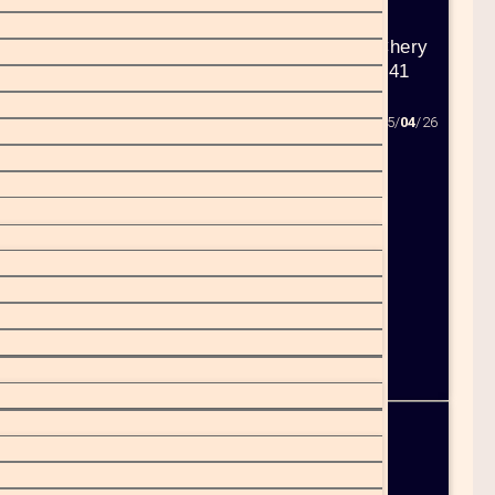
Гуманоїдний робот Chery
вийшов у продаж за 41
000 доларів
15/
04
/26