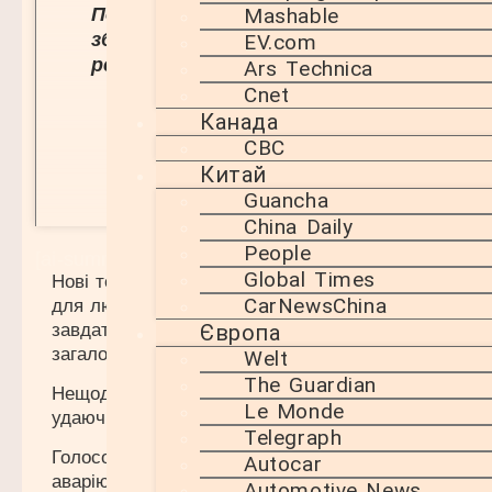
Позиції деяких медіа не
Mashable
збігаються з думкою
EV.com
редакції
Ars Technica
Cnet
Канада
CBC
Китай
Guancha
China Daily
People
[ai-summary]
Global Times
Нові технології клонування голосів Deepfake з ви
CarNewsChina
для людей, стаючи інструментом у руках шахраїв. 
завдати шкоди навіть найдосвідченішим користув
Європа
загалом всіх, хто має публічний голосовий слід.
Welt
The Guardian
Нещодавно мешканка Флориди, Шерон Брайтвелл, 
Le Monde
удаючи, що дзвонить її донька, яка начебто потр
Telegraph
Голосове клонування переконливо відтворило гол
Autocar
аварію та необхідність негайного викупу вартістю
Automotive News