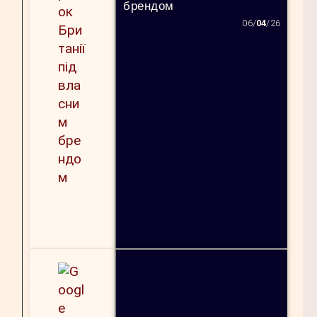
брендом
06/
04
/26