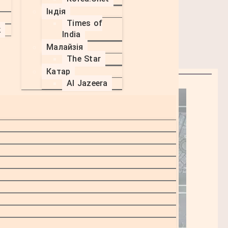
Індія
Times of
k
India
Малайзія
The Star
Катар
Al Jazeera