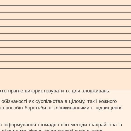
 “пароль” між вами та вашими близькими, який може
 може бути щось, відоме лише вам двом, що допоможе
, якою вам прикидаються.
, але основні принципи безпеки залишаються
те невідомим джерелам, зберігайте приватність
близьких.
нологій стає критично важливим. Спільні зусилля
 шахраїв, що використовують голосові клони, і
оров’я.
 розвиваються і стають доступнішими, важливо не лише
обхідно пам’ятати, що технології самі по собі не є злом
то прагне використовувати їх для зловживань.
бізнаності як суспільства в цілому, так і кожного
х способів боротьби зі зловживаннями є підвищення
на інформування громадян про методи шахрайства із