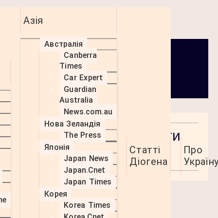
Азія
Австралія
Canberra
Times
Car Expert
Guardian
Australia
News.com.au
Нова Зеландія
нова загроза: Як захистити
The Press
Японія
Статті
Про
Japan News
Діогена
Україн
Japan.Cnet
Japan Times
Корея
ології Deepfake, щоб
he
Korea Times
 родину та уникнути пасток
Korea.Cnet