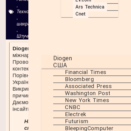
,
Ars Technica
Технології
Cnet
,
шахрайство
,
Штучний інтелект
Diogen.uk
— аналітичне медіа про
міжнародні події.
Diogen
Проводимо глибокий розбір фактів,
США
контекстів і наслідків.
Financial Times
Порівнюємо наративи США, Європи,
Bloomberg
України та Китаю.
Associated Press
Викриваємо маніпуляції й показуємо
Washington Post
причинно-наслідкові зв’язки.
New York Times
Даємо виважені висновки та практичні
CNBC
інсайти.
Electrek
Futurism
На порталі представлені
BleepingComputer
статті ЗМІ з усього світу.