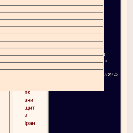
Ормузька протока під
загрозою.Трамп обіцяє
знищити Іран
07/
04
/26