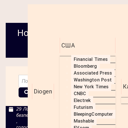
Новини світових ЗМІ з а
США
Діогена
Financial Times
Bloomberg
Associated Press
Washington Post
К
New York Times
Diogen
CNBC
Electrek
Futurism
29 Липня, 2025
13:15
BleepingComputer
безпека
Mashable
,
голосові клони
EV.com