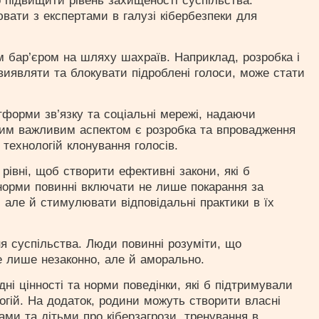
 підвищити рівень захищеності суспільства.
ювати з експертами в галузі кібербезпеки для
им бар’єром на шляху шахраїв. Наприклад, розробка і
 виявляти та блокувати підроблені голоси, може стати
тформи зв’язку та соціальні мережі, надаючи
ним важливим аспектом є розробка та впровадження
технологій клонування голосів.
івні, щоб створити ефективні закони, які б
орми повинні включати не лише покарання за
, але й стимулювати відповідальні практики в їх
 суспільства. Люди повинні розуміти, що
 лише незаконно, але й аморально.
ні цінності та норми поведінки, які б підтримували
логій. На додаток, родини можуть створити власні
ками та дітьми про кіберзагрози, тренування в