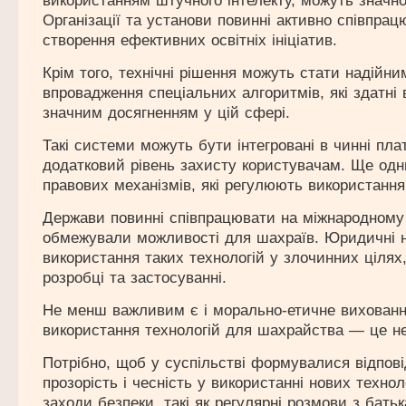
використанням штучного інтелекту, можуть значно
Організації та установи повинні активно співпрац
створення ефективних освітніх ініціатив.
Крім того, технічні рішення можуть стати надійн
впровадження спеціальних алгоритмів, які здатні
значним досягненням у цій сфері.
Такі системи можуть бути інтегровані в чинні пла
додатковий рівень захисту користувачам. Ще од
правових механізмів, які регулюють використання 
Держави повинні співпрацювати на міжнародному р
обмежували можливості для шахраїв. Юридичні н
використання таких технологій у злочинних цілях
розробці та застосуванні.
Не менш важливим є і морально-етичне виховання
використання технологій для шахрайства — це не
Потрібно, щоб у суспільстві формувалися відповід
прозорість і чесність у використанні нових техно
заходи безпеки, такі як регулярні розмови з бать