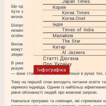
Japan Times
Ще один спосіб захисту – встановити своєрідний
Корея
бути запитано у випадку сумнівного дзвінка. Це
Korea Times
визначити, чи дійсно ви розмовляєте з людиною
Korea.Cnet
Індія
Шахраї використовують дедалі складніші методи
Times of India
незмінними. Перевіряйте інформацію, не довіряй
Малайзія
особистого життя і навчайте цих прийомів своїх 
The Star
Виховання навичок безпеки в контексті нових тех
Катар
можуть допомогти зменшити ризики стати жертвою
Al Jazeera
зберегти не лише свої фінанси, але й психічне зд
Статті Діогена
В умовах сучасного світу, де технології швидко
Про Україну
розуміти ризики, але й активно протидіяти їм. Не
Інфографіка
— вони стають небезпечними лише в руках тих, х
Тому на перший план виходить питання освіти та о
окремого індивіда. Одним із найбільш ефективни
рівня обізнаності людей про можливі загрози.
Навчальні програми та семінари, які спрямовані 