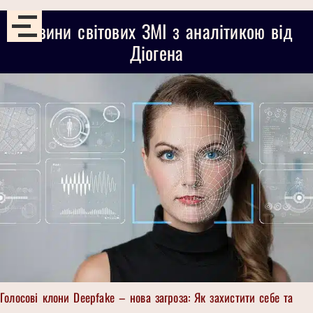
Новини світових ЗМІ з аналітикою від
Діогена
Голосові клони Deepfake – нова загроза: Як захистити себе та