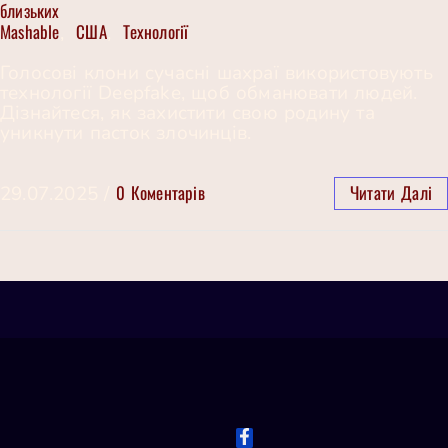
близьких
Mashable
США
Технології
,
,
Голосові клони сучасні шахраї використовують
технології Deepfake, щоб обманювати людей.
Дізнайтеся, як захистити свою родину та
уникнути пасток злочинців.
0 Коментарів
Читати Далі
29.07.2025
/