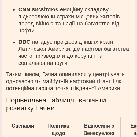
CNN
висвітлює емоційну складову,
підкреслюючи страхи місцевих жителів
перед війною та надії на багатство від
нафти.
BBC
нагадує про досвід інших країн
Латинської Америки, де нафтові багатства
часто призводили до корупції та
соціальної напруги.
Таким чином, Гаяна опинилася у центрі уваги
одночасно як майбутній нафтовий гігант і як
потенційна гаряча точка Південної Америки.
Порівняльна таблиця: варіанти
розвитку Гаяни
Сценарій
Політика
Відносини з
Ек
щодо
Венесуелою
н