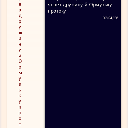
через дружину й Ормузьку
протоку
02/
04
/26