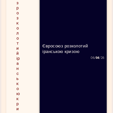
Євросоюз розколотий
іранською кризою
06/
04
/26