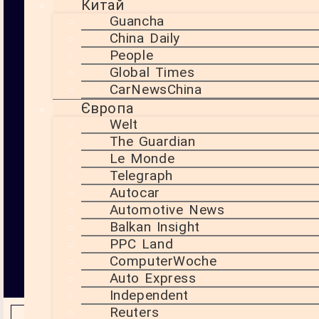
Китай
визначальним
Guancha
чинником виборів.
China Daily
Нортон критикує
уряд за
People
1 Вересня, 2025
недостатнє
Global Times
забезпечення армії
CarNewsChina
та флоту,
Європа
закликаючи
Welt
придбати сучасні
човни й технології.
The Guardian
Le Monde
Telegraph
20:16
Autocar
Automotive News
Balkan Insight
PPC Land
ComputerWoche
Auto Express
Гаянна
Independent
Reuters