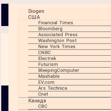
Новини світових ЗМІ з
Diogen
США
аналітикою від Діогена
Financial Times
Bloomberg
Associated Press
Washington Post
Гаяна на
New York Times
роздоріжжі:
CNBC
вибори, нафта
Electrek
Futurism
та загроза з
BleepingComputer
боку Венесуели
Mashable
EV.com
Ars Technica
Cnet
Напруженість на
кордоні з
Канада
Венесуелою стала
CBC
ще одним