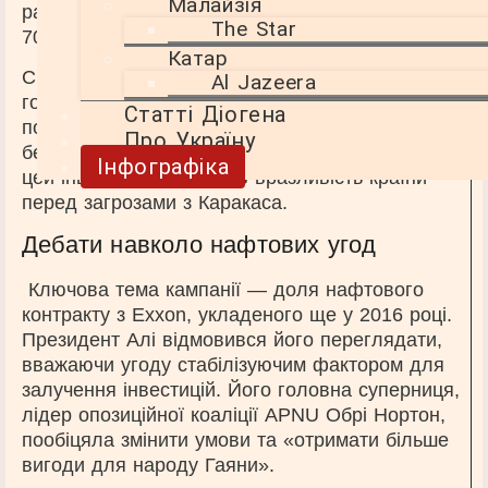
Малайзія
ради, а безпеку процесу забезпечували понад
The Star
700 міжнародних та місцевих спостерігачів.
Катар
Ситуація ускладнилася тим, що напередодні
Al Jazeera
голосування човни з урнами для бюлетенів
Статті Діогена
потрапили під обстріл з венесуельського
Про Україну
берега річки Куюні. Хоча ніхто не постраждав,
Інфографіка
цей інцидент підкреслив вразливість країни
перед загрозами з Каракаса.
Дебати навколо нафтових угод
Ключова тема кампанії — доля нафтового
контракту з Exxon, укладеного ще у 2016 році.
Президент Алі відмовився його переглядати,
вважаючи угоду стабілізуючим фактором для
залучення інвестицій. Його головна суперниця,
лідер опозиційної коаліції APNU Обрі Нортон,
пообіцяла змінити умови та «отримати більше
вигоди для народу Гаяни».