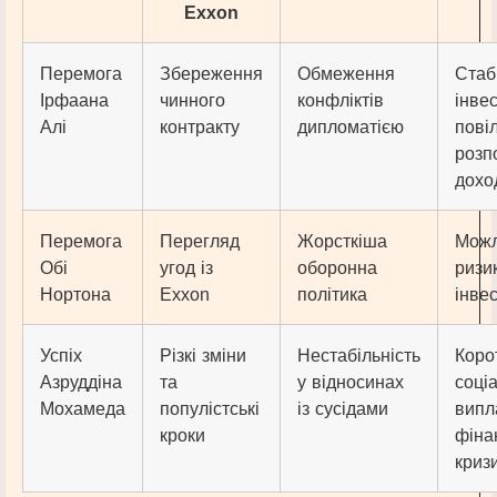
Exxon
Перемога
Збереження
Обмеження
Стаб
Ірфаана
чинного
конфліктів
інвес
Алі
контракту
дипломатією
пові
розп
дохо
Перемога
Перегляд
Жорсткіша
Мож
Обі
угод із
оборонна
ризи
Нортона
Exxon
політика
інве
Успіх
Різкі зміни
Нестабільність
Коро
Азруддіна
та
у відносинах
соці
Мохамеда
популістські
із сусідами
випл
кроки
фіна
криз