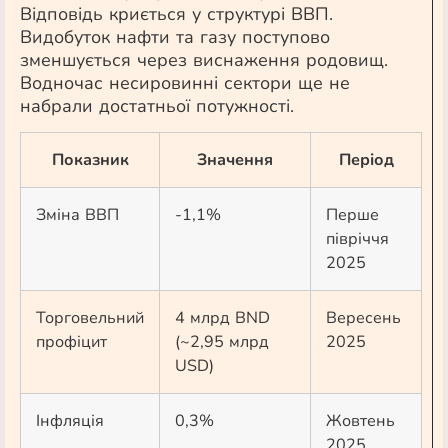
Відповідь криється у структурі ВВП.
Видобуток нафти та газу поступово
зменшується через виснаження родовищ.
Водночас несировинні сектори ще не
набрали достатньої потужності.
Показник
Значення
Період
Зміна ВВП
-1,1%
Перше
півріччя
2025
Торговельний
4 млрд BND
Вересень
профіцит
(~2,95 млрд
2025
USD)
Інфляція
0,3%
Жовтень
2025