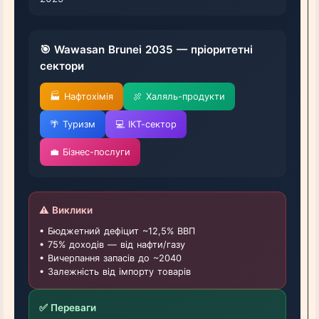
🎯 Wawasan Brunei 2035 — пріоритетні
сектори
🏭 Нафтохімія
🍖 Халяль-продукти
🌴 Туризм
💻 ІКТ-сектор
💼 Бізнес-послуги
⚠️ Виклики
• Бюджетний дефіцит ~12,5% ВВП
• 75% доходів — від нафти/газу
• Вичерпання запасів до ~2040
• Залежність від імпорту товарів
✅ Переваги