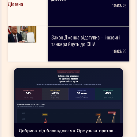
18/
03
/26
Закон Джонса відступив – іноземні
танкери йдуть до США
18/
03
/26
ПРОДОВОЛЬЧА БЕЗПЕКА · 2026
Добрива під блокадою:
як Ормузька протока
тримає світ за горло
Третина світової сировини для добрив проходить через 33 км протоки — і зараз цей шлях закрито
ЗУПИНЕНО QAFCO
ЦІНА СЕЧОВИНИ
ЗАБЛОКОВАНО
ЧАСТКА ЗАТОКИ
14%
+61%
16 млн
45%
світової сечовини
84 → 80/тонна
тонн добрив/рік
світової торгівлі
зникло з ринку
за один місяць
не виходять із Затоки
сіркою — звідси
Три кризи добрив: 2008, 2022 і тепер
Динаміка цін на сечовину та сірку, 2003–2026
Добрива під блокадою: як Ормузька протокатримає світ за горло