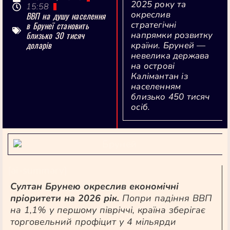
2025 року та
15:58
окреслив
ВВП на душу населення
стратегічні
в Брунеї становить
близько 30 тисяч
напрямки розвитку
доларів
країни. Бруней —
невелика держава
на острові
Калімантан із
населенням
близько 450 тисяч
осіб.
[ai-summary]
Султан Брунею окреслив економічні
пріоритети на 2026 рік.
Попри падіння ВВП
на 1,1% у першому півріччі, країна зберігає
торговельний профіцит у 4 мільярди