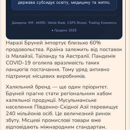
держава субсидує освіту, медицину та житло.
Джерела: IMF, AMRO, World Bank, CSPS Brunei, Trading Economics
• Грудень 2025
Наразі Бруней імпортує близько 60%
продовольства. Країна залежить від поставок
із Малайзії, Таїланду та Австралії. Пандемія
COVID-19 оголила вразливість таких
ланцюгів постачання. Тому уряд активно
підтримує місцевих виробників.
Халяльний бренд — ще один пріоритет.
Бруней прагне стати регіональним хабом
халяльної продукції. Мусульманське
населення Південно-Східної Азії перевищує
240 мільйонів осіб. Це величезний ринок
збуту. Місцеві промислові товари вже
відповідають міжнародним стандартам.