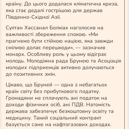
країну. До цього додалася кліматична криза,
яка стає дедалі гострішою для держав
Південно-Східної Азії.
Султан Хассанал Болкіах наголосив на
важливості збереження спокою. «Ми
прагнемо бути стійкою нацією, яка завжди
сміливо долає перешкоди», — зазначив
монарх. Особливу роль у цьому відіграє
молодь. Молодіжна рада Брунею та Асоціація
молодих підприємців активно долучаються
до позитивних змін.
Цікаво, що Бруней — одна з небагатьох
країн світу без прибуткового податку.
Громадяни не сплачують ані податок на
доходи фізичних осіб, ані ПДВ. Натомість
держава забезпечує безкоштовну освіту та
медицину. Такий соціальний контракт
базується саме на нафтогазових доходах.