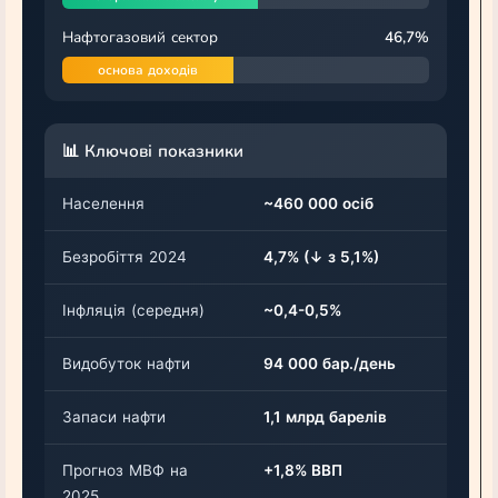
Нафтогазовий сектор
46,7%
основа доходів
📊 Ключові показники
Населення
~460 000 осіб
Безробіття 2024
4,7% (↓ з 5,1%)
Інфляція (середня)
~0,4-0,5%
Видобуток нафти
94 000 бар./день
Запаси нафти
1,1 млрд барелів
Прогноз МВФ на
+1,8% ВВП
2025