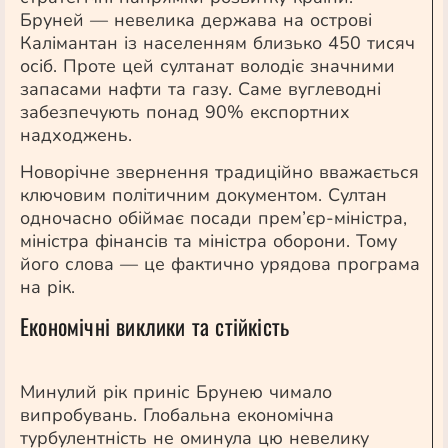
Бруней — невелика держава на острові
Калімантан із населенням близько 450 тисяч
осіб. Проте цей султанат володіє значними
запасами нафти та газу. Саме вуглеводні
забезпечують понад 90% експортних
надходжень.
Новорічне звернення традиційно вважається
ключовим політичним документом. Султан
одночасно обіймає посади прем’єр-міністра,
міністра фінансів та міністра оборони. Тому
його слова — це фактично урядова програма
на рік.
Економічні виклики та стійкість
Минулий рік приніс Брунею чимало
випробувань. Глобальна економічна
турбулентність не оминула цю невелику