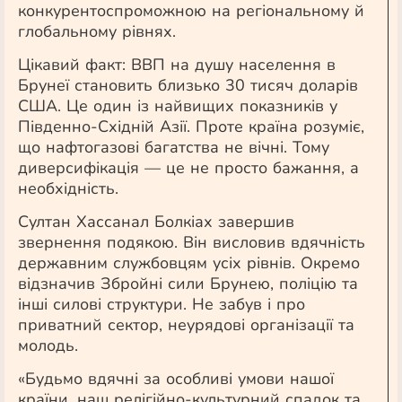
конкурентоспроможною на регіональному й
глобальному рівнях.
Цікавий факт: ВВП на душу населення в
Брунеї становить близько 30 тисяч доларів
США. Це один із найвищих показників у
Південно-Східній Азії. Проте країна розуміє,
що нафтогазові багатства не вічні. Тому
диверсифікація — це не просто бажання, а
необхідність.
Султан Хассанал Болкіах завершив
звернення подякою. Він висловив вдячність
державним службовцям усіх рівнів. Окремо
відзначив Збройні сили Брунею, поліцію та
інші силові структури. Не забув і про
приватний сектор, неурядові організації та
молодь.
«Будьмо вдячні за особливі умови нашої
країни, наш релігійно-культурний спадок та