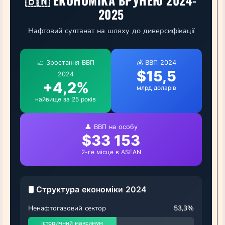
🇧🇳 ЕКОНОМІКА БРУНЕЮ 2024-
2025
Нафтовий султанат на шляху до диверсифікації
📈 Зростання ВВП
💰 ВВП 2024
$15,5
2024
+4,2%
млрд доларів
найвище за 25 років
👤 ВВП на особу
$33 153
2-ге місце в ASEAN
🛢️ Структура економіки 2024
Ненафтогазовий сектор
53,3%
історичний максимум