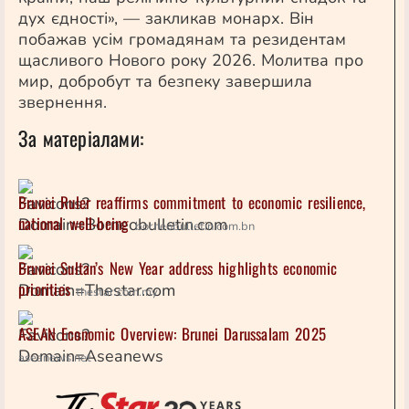
дух єдності», — закликав монарх. Він
побажав усім громадянам та резидентам
щасливого Нового року 2026. Молитва про
мир, добробут та безпеку завершила
звернення.
За матеріалами:
Brunei Ruler reaffirms commitment to economic resilience,
national well-being
borneobulletin.com.bn
Brunei Sultan’s New Year address highlights economic
priorities
thestar.com.my
ASEAN Economic Overview: Brunei Darussalam 2025
aseanews.net