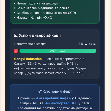
• Немає податку на доходи
• Безкоштовна медицина та освіта
• Стабільна валюта (прив’язка до SGD)
• Низька інфляція ~0,4%
📈 Успіхи диверсифікації
Ненафтовий експорт
3% → 61%
17
→
2017 → 2024
Hengyi Industries
— спільне підприємство з
Китаєм ($3,45 млрд інвестицій), НПЗ та
нафтохімічний завод на острові Пулау Муара
Бесар. Друга фаза запуститься у 2029 році.
💡 Ключовий факт
Бруней —
4-й виробник нафти
у Південно-
Східній Азії та
9-й експортер ЗПГ
у світі.
Громадяни не платять податок на доходи, а