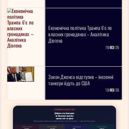
Економічна політика Трампа б’є по
власних громадянах – Аналітика
Діогена
18/
03
/26
Закон Джонса відступив – іноземні
танкери йдуть до США
18/
03
/26
ПРОДОВОЛЬЧА БЕЗПЕКА · 2026
Добрива під блокадою:
як Ормузька протока
тримає світ за горло
Третина світової сировини для добрив проходить через 33 км протоки — і зараз цей шлях закрито
ЗУПИНЕНО QAFCO
ЦІНА СЕЧОВИНИ
ЗАБЛОКОВАНО
ЧАСТКА ЗАТОКИ