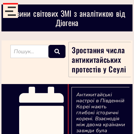
Новини світових ЗМІ з аналітикою від
Діогена
Зростання числа
антикитайських
протестів у Сеулі
Антикитайські
настрої в Південній
Кореї мають
глибокі історичні
корені. Взаємодія
між двома країнами
завжди була