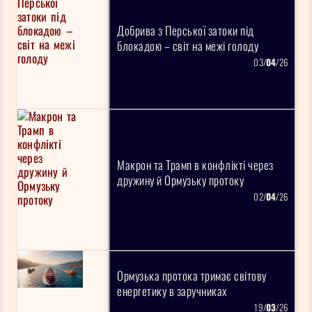
Добрива з Перської затоки під
блокадою – світ на межі голоду
03/
04
/26
Макрон та Трамп в конфлікті через
дружину й Ормузьку протоку
02/
04
/26
Ормузька протока тримає світову
енергетику в заручниках
19/
03
/26