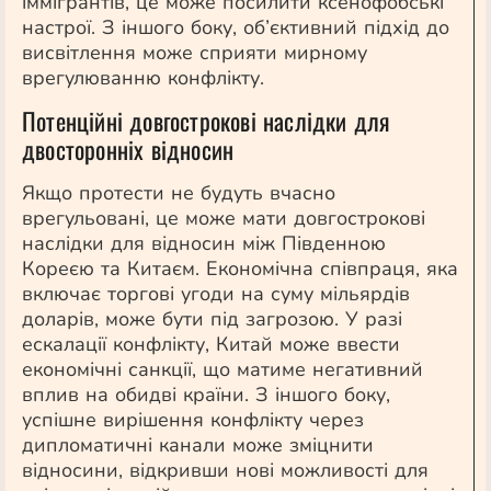
іммігрантів, це може посилити ксенофобські
настрої. З іншого боку, об’єктивний підхід до
висвітлення може сприяти мирному
врегулюванню конфлікту.
Потенційні довгострокові наслідки для
двосторонніх відносин
Якщо протести не будуть вчасно
врегульовані, це може мати довгострокові
наслідки для відносин між Південною
Кореєю та Китаєм. Економічна співпраця, яка
включає торгові угоди на суму мільярдів
доларів, може бути під загрозою. У разі
ескалації конфлікту, Китай може ввести
економічні санкції, що матиме негативний
вплив на обидві країни. З іншого боку,
успішне вирішення конфлікту через
дипломатичні канали може зміцнити
відносини, відкривши нові можливості для