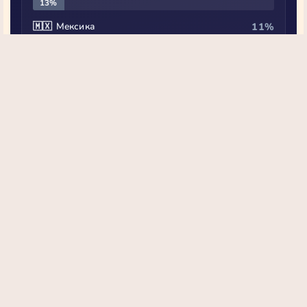
13%
🇲🇽 Мексика
11%
11%
ЩО ДАЛІ: ВІКНО, ЩО ЗАЧИНЯЄТЬСЯ
Для фермерів Пакистану, Бангладешу, Уганди
агрономічний дедлайн вже настав — або
добрива куплені зараз, або сезон пропущено.
Пропустити сезон у Малаві — це відсутність їжі
на цілий рік.
Швидке врегулювання
→ ринок відновиться
Затягнеться на місяці
→ голод мільярдів
Джерела: The Guardian, UNCTAD, CRU Group, ФАО ООН, СПП
ООН · Лютий–квітень 2026