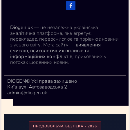
Diogen.uk
— це незалежна українська
аналітична платформа, яка агрегує,
перекладає, переосмислює та порівнює новини
з усього світу. Мета сайту —
виявлення
смислів, психологічних впливів та
інформаційних конфліктів
, прихованих у
потоках щоденних новин.
DIOGEN© Усі права захищено
Київ вул. Автозаводська 2
admin@diogen.uk
ПРОДОВОЛЬЧА БЕЗПЕКА · 2026