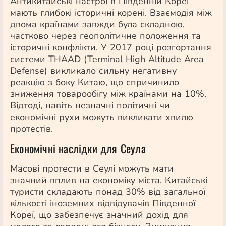
Антикитайські настрої в Південній Кореї
мають глибокі історичні корені. Взаємодія між
двома країнами завжди була складною,
частково через геополітичне положення та
історичні конфлікти. У 2017 році розгортання
системи THAAD (Terminal High Altitude Area
Defense) викликало сильну негативну
реакцію з боку Китаю, що спричинило
зниження товарообігу між країнами на 10%.
Відтоді, навіть незначні політичні чи
економічні рухи можуть викликати хвилю
протестів.
Економічні наслідки для Сеула
Масові протести в Сеулі можуть мати
значний вплив на економіку міста. Китайські
туристи складають понад 30% від загальної
кількості іноземних відвідувачів Південної
Кореї, що забезпечує значний дохід для