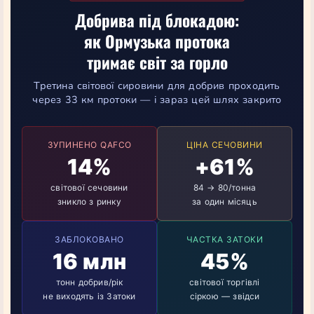
Добрива під блокадою:
як Ормузька протока
тримає світ за горло
Третина світової сировини для добрив проходить
через 33 км протоки — і зараз цей шлях закрито
ЗУПИНЕНО QAFCO
ЦІНА СЕЧОВИНИ
14%
+61%
світової сечовини
84 → 80/тонна
зникло з ринку
за один місяць
ЗАБЛОКОВАНО
ЧАСТКА ЗАТОКИ
16 млн
45%
тонн добрив/рік
світової торгівлі
не виходять із Затоки
сіркою — звідси