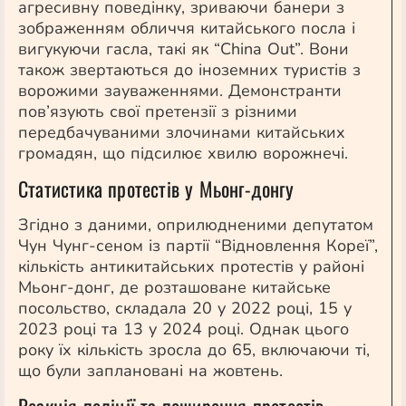
агресивну поведінку, зриваючи банери з
зображенням обличчя китайського посла і
вигукуючи гасла, такі як “China Out”. Вони
також звертаються до іноземних туристів з
ворожими зауваженнями. Демонстранти
пов’язують свої претензії з різними
передбачуваними злочинами китайських
громадян, що підсилює хвилю ворожнечі.
Статистика протестів у Мьонг-донгу
Згідно з даними, оприлюдненими депутатом
Чун Чунг-сеном із партії “Відновлення Кореї”,
кількість антикитайських протестів у районі
Мьонг-донг, де розташоване китайське
посольство, складала 20 у 2022 році, 15 у
2023 році та 13 у 2024 році. Однак цього
року їх кількість зросла до 65, включаючи ті,
що були заплановані на жовтень.
Реакція поліції та поширення протестів