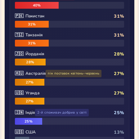
40%
🇵🇰 Пакистан
31%
31%
🇹🇿 Танзанія
31%
31%
🇯🇴 Йорданія
28%
28%
🇦🇺 Австралія
27%
пік поставок квітень–червень
27%
🇺🇬 Уганда
27%
27%
🇮🇳 Індія
25%
2-й споживач добрив у світі
25%
🇺🇸 США
13%