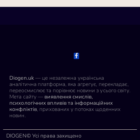
Diogen.uk
— це незалежна українська
аналітична платформа, яка агрегує, перекладає,
переосмислює та порівнює новини з усього світу.
Мета сайту —
виявлення смислів,
психологічних впливів та інформаційних
конфліктів
, прихованих у потоках щоденних
новин.
DIOGEN© Усі права захищено