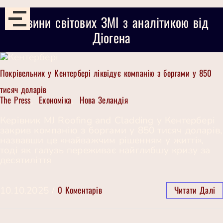
Новини світових ЗМІ з аналітикою від
Діогена
Покрівельник у Кентербері ліквідує компанію з боргами у 850
тисяч доларів
The Press
Економіка
Нова Зеландія
,
,
Керівник MJ Roofing and Cladding у Кентербері
закрив компанію з боргами у 850 тисяч доларів,
назвавши це «найважчим рішенням у житті»,
тоді як галузь переживає найглибшу кризу за
десятиліття
0 Коментарів
Читати Далі
10.10.2025
/