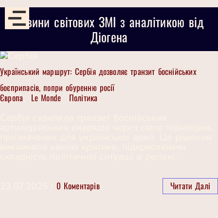
Новини світових ЗМІ з аналітикою від
Діогена
Український маршрут: Сербія дозволяє транзит боснійських
боєприпасів, попри обуренню росії
Європа
Le Monde
Політика
,
,
Сербія схвалила транзит боснійських
артилерійських снарядів через свою територію,
призначених для української армії. Це рішення
викликало хвилю критики, підкреслюючи
складність політичної ситуації в регіоні.
0 Коментарів
Читати Далі
23.07.2025
/