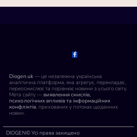
Diogen.uk
— це незалежна українська
аналітична платформа, яка агрегує, перекладає,
переосмислює та порівнює новини з усього світу.
Мета сайту —
виявлення смислів,
психологічних впливів та інформаційних
конфліктів
, прихованих у потоках щоденних
новин.
DIOGEN© Усі права захищено