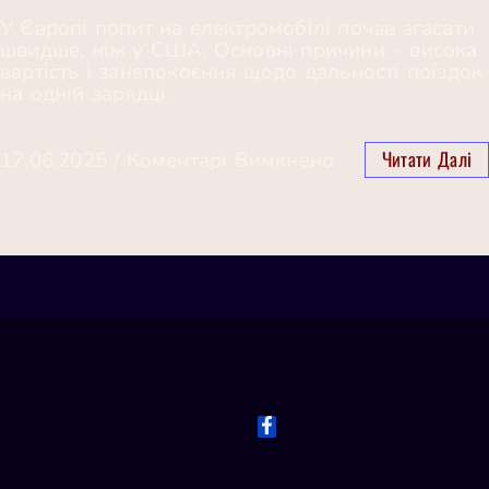
У Європі попит на електромобілі почав згасати
швидше, ніж у США. Основні причини – висока
вартість і занепокоєння щодо дальності поїздок
на одній зарядці.
Читати Далі
17.06.2025
/
Коментарі Вимкнено