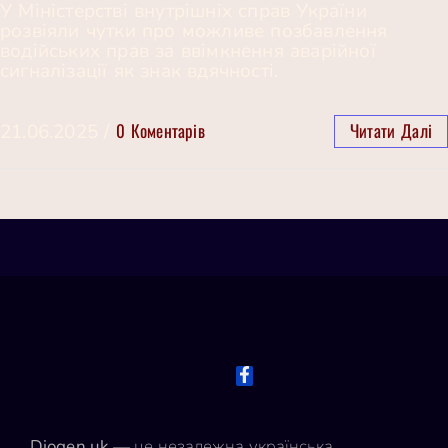
У Міністерстві внутрішніх справ України
розвіяли чутки про можливе позбавлення
водійських прав за ввімкнення аварійної
сигналізації як знак вдячності.
0 Коментарів
Читати Далі
21.06.2025
/
Diogen.uk
— це незалежна українська