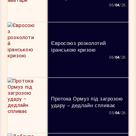
06/
04
/26
Євросоюз розколотий
іранською кризою
06/
04
/26
Протока Ормуз під загрозою
удару – дедлайн спливає
05/
04
/26