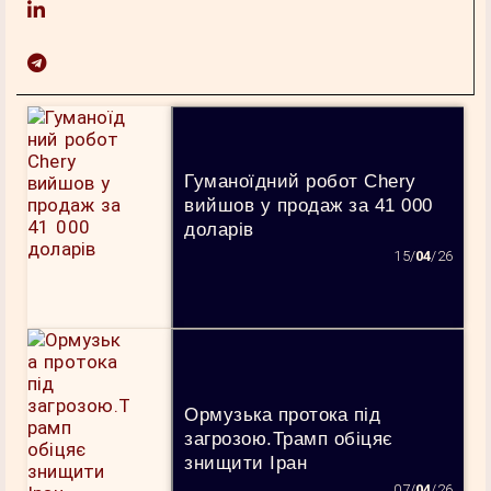
Гуманоїдний робот Chery
вийшов у продаж за 41 000
доларів
15/
04
/26
Ормузька протока під
загрозою.Трамп обіцяє
знищити Іран
07/
04
/26