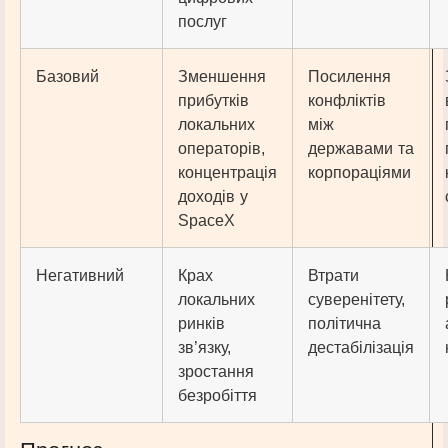
послуг
Базовий
Зменшення
Посилення
прибутків
конфліктів
локальних
між
операторів,
державами та
концентрація
корпораціями
доходів у
SpaceX
Негативний
Крах
Втрати
локальних
суверенітету,
ринків
політична
зв’язку,
дестабілізація
зростання
безробіття