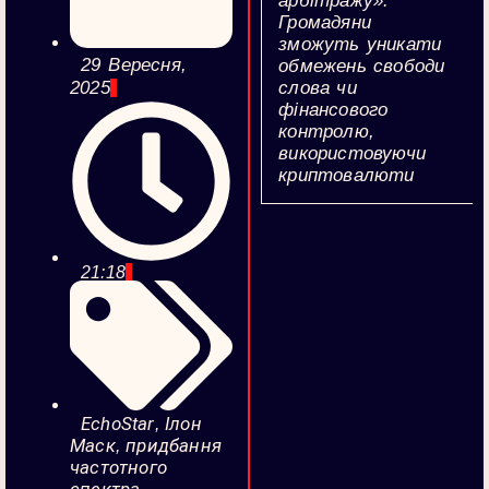
арбітражу».
Громадяни
зможуть уникати
29 Вересня,
обмежень свободи
слова чи
2025
фінансового
контролю,
використовуючи
криптовалюти
21:18
EchoStar
Ілон
,
Маск
придбання
,
частотного
спектра