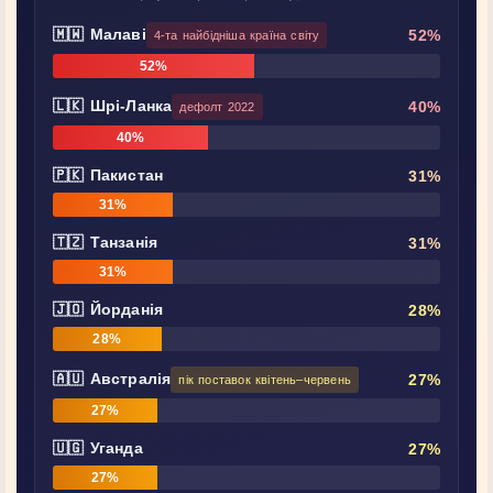
🇲🇼 Малаві
52%
4-та найбідніша країна світу
52%
🇱🇰 Шрі-Ланка
40%
дефолт 2022
40%
🇵🇰 Пакистан
31%
31%
🇹🇿 Танзанія
31%
31%
🇯🇴 Йорданія
28%
28%
🇦🇺 Австралія
27%
пік поставок квітень–червень
27%
🇺🇬 Уганда
27%
27%