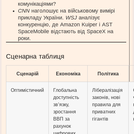
комунікаціями?
CNN
наголошує на військовому вимірі
прикладу України.
WSJ
аналізує
конкуренцію, де Amazon Kuiper і AST
SpaceMobile відстають від SpaceX на
роки.
Сценарна таблиця
Сценарій
Економіка
Політика
Оптимістичний
Глобальна
Лібералізація
доступність
законів, нові
зв’язку,
правила для
зростання
приватних
ВВП за
гігантів
рахунок
цифрових