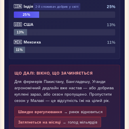
🇮🇳 Індія
25%
2-й споживач добрив у світі
25%
🇺🇸 США
13%
13%
🇲🇽 Мексика
11%
11%
ЩО ДАЛІ: ВІКНО, ЩО ЗАЧИНЯЄТЬСЯ
Для фермерів Пакистану, Бангладешу, Уганди
агрономічний дедлайн вже настав — або добрива
куплені зараз, або сезон пропущено. Пропустити
сезон у Малаві — це відсутність їжі на цілий рік.
Швидке врегулювання
→ ринок відновиться
Затягнеться на місяці
→ голод мільярдів