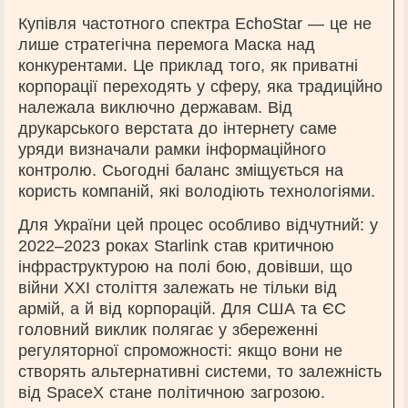
Купівля частотного спектра EchoStar — це не
лише стратегічна перемога Маска над
конкурентами. Це приклад того, як приватні
корпорації переходять у сферу, яка традиційно
належала виключно державам. Від
друкарського верстата до інтернету саме
уряди визначали рамки інформаційного
контролю. Сьогодні баланс зміщується на
користь компаній, які володіють технологіями.
Для України цей процес особливо відчутний: у
2022–2023 роках Starlink став критичною
інфраструктурою на полі бою, довівши, що
війни XXI століття залежать не тільки від
армій, а й від корпорацій. Для США та ЄС
головний виклик полягає у збереженні
регуляторної спроможності: якщо вони не
створять альтернативні системи, то залежність
від SpaceX стане політичною загрозою.