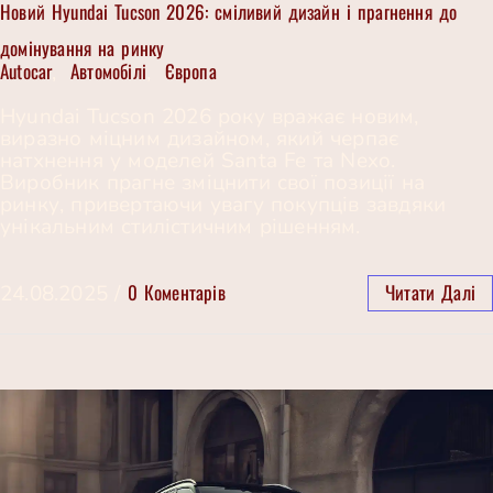
Новий Hyundai Tucson 2026: сміливий дизайн і прагнення до
домінування на ринку
Autocar
Автомобілі
Європа
,
,
Hyundai Tucson 2026 року вражає новим,
виразно міцним дизайном, який черпає
натхнення у моделей Santa Fe та Nexo.
Виробник прагне зміцнити свої позиції на
ринку, привертаючи увагу покупців завдяки
унікальним стилістичним рішенням.
0 Коментарів
Читати Далі
24.08.2025
/