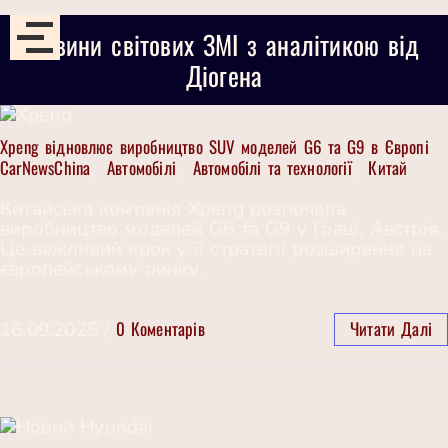
Новини світових ЗМІ з аналітикою від
Діогена
Xpeng відновлює виробництво SUV моделей G6 та G9 в Європі
CarNewsChina
Автомобілі
Автомобілі та технології
Китай
,
,
,
Китайська компанія Xpeng розпочала
виробництво моделей G6 та G9 у Граці, Австрія.
Це важливий крок у її стратегії розширення на
європейському ринку.
0 Коментарів
Читати Далі
16.09.2025
/