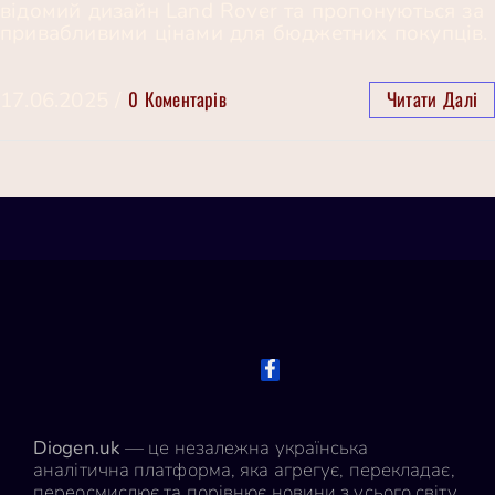
відомий дизайн Land Rover та пропонуються за
привабливими цінами для бюджетних покупців.
0 Коментарів
Читати Далі
17.06.2025
/
Diogen.uk
— це незалежна українська
аналітична платформа, яка агрегує, перекладає,
переосмислює та порівнює новини з усього світу.