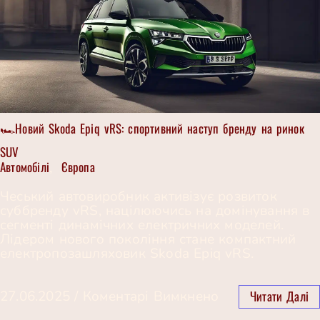
🏎️Новий Skoda Epiq vRS: спортивний наступ бренду на ринок
SUV
Автомобілі
Європа
,
Чеський автовиробник активізує розвиток
суббренду vRS, націлюючись на домінування в
сегменті динамічних електричних моделей.
Лідером нового покоління стане компактний
електропозашляховик Skoda Epiq vRS.
Читати Далі
27.06.2025
/
Коментарі Вимкнено