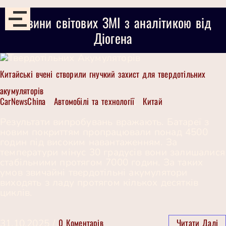
Новини світових ЗМІ з аналітикою від
Діогена
Китайські вчені створили гнучкий захист для твердотільних
акумуляторів
CarNewsChina
Автомобілі та технології
Китай
,
,
Результати випробувань вражають. Батареї з
новим покриттям пропрацювали понад 4500
годин під високим навантаженням. За
температури мінус 30 градусів вони залишалися
стабільними протягом 7000 годин. За таких
умов звичайні твердотільні акумулятори
виходять з ладу протягом кількох десятків
циклів.
0 Коментарів
Читати Далі
31.10.2025
/