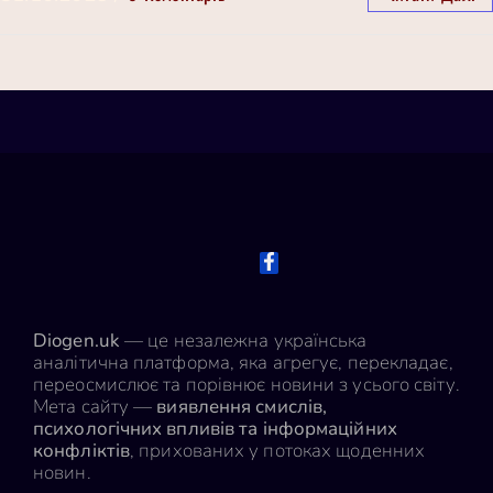
Diogen.uk
— це незалежна українська
аналітична платформа, яка агрегує, перекладає,
переосмислює та порівнює новини з усього світу.
Мета сайту —
виявлення смислів,
психологічних впливів та інформаційних
конфліктів
, прихованих у потоках щоденних
новин.