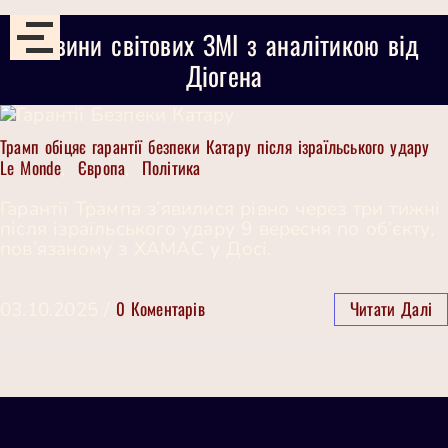
Новини світових ЗМІ з аналітикою від
Діогена
Трамп обіцяє гарантії безпеки Катару після ізраїльського удару
Le Monde
Європа
Політика
,
,
Гарантії Трампа з’явилися рівно через три тижні
після ізраїльського удару 9 вересня по об’єкту,
пов’язаному з ХАМАС у Досі.
0 Коментарів
Читати Далі
03.10.2025
/