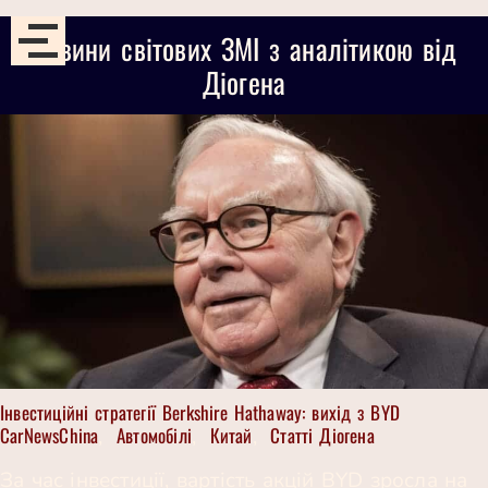
Новини світових ЗМІ з аналітикою від
Діогена
Інвестиційні стратегії Berkshire Hathaway: вихід з BYD
CarNewsChina
Автомобілі
Китай
Статті Діогена
,
,
,
За час інвестиції, вартість акцій BYD зросла на