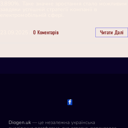
3,890%. Таке значне зростання стало можливим
завдяки успішній стратегії компанії в
електромобільній сфері.
0 Коментарів
Читати Далі
23.09.2025
/
Diogen.uk
— це незалежна українська