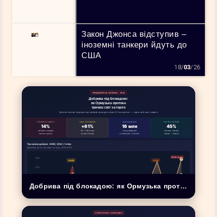
Закон Джонса відступив –
іноземні танкери йдуть до
США
18/
03
/26
ПРОДОВОЛЬЧА БЕЗПЕКА · 2026
Добрива під блокадою:
як Ормузька протока
тримає світ за горло
Третина світової сировини для добрив проходить через 33 км протоки — і зараз цей шлях закрито
ЗУПИНЕНО QAFCO
ЦІНА СЕЧОВИНИ
ЗАБЛОКОВАНО
ЧАСТКА ЗАТОКИ
14%
+61%
16 млн
45%
світової сечовини
84 → 80/тонна
тонн добрив/рік
світової торгівлі
зникло з ринку
за один місяць
не виходять із Затоки
сіркою — звідси
Три кризи добрив: 2008, 2022 і тепер
Динаміка цін на сечовину та сірку, 2003–2026
Добрива під блокадою: як Ормузька протокатримає світ за горло
СТРАТЕГІЧНА ГЕОГРАФІЯ