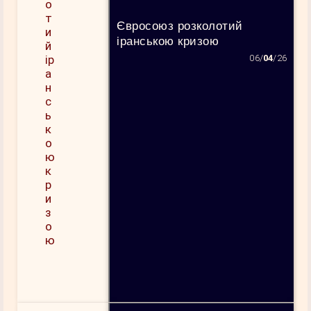
Євросоюз розколотий
іранською кризою
06/
04
/26