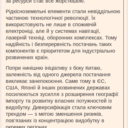
за ресурси стає все жорсткішою.
Рідкісноземельні елементи стали невіддільною
частиною технологічної революції. Їх
використовують не лише в споживчій
електроніці, але й у системах навігації,
лазерній техніці, оборонних комплексах. Тому
надійність і безперервність постачань таких
компонентів є пріоритетом для індустріально
розвинених країн.
Попри нинішню ініціативу з боку Китаю,
залежність від одного джерела постачання
викликає занепокоєння. Саме тому в ЄС,
США, Японії й інших розвинених державах
посилюються зусилля з розширення географії
імпорту та розвитку власних потужностей із
видобутку. Диверсифікація стала ключовим
трендом — з метою зменшення ризиків,
пов’язаних із концентрацією видобутку в
окремих регіонах.