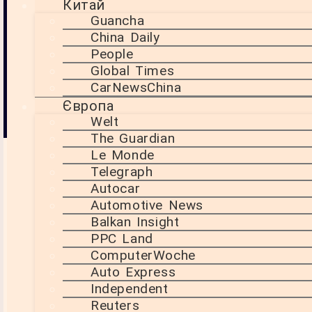
Китай
7 Червня, 2025
Guancha
Китай прискорює
19:47
експорт
видачу ліцензій на
China Daily
,
експорт
People
Європа
рідкоземельних
,
Global Times
металів для
Китай
CarNewsChina
європейських
,
ліцензії
компаній.
Європа
,
Welt
рідкісні землі
The Guardian
Le Monde
Telegraph
Autocar
Automotive News
Balkan Insight
PPC Land
ComputerWoche
Auto Express
Independent
Reuters