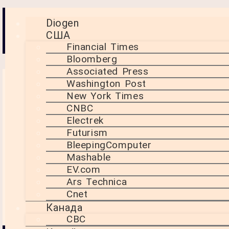
Новини світових ЗМІ з
Diogen
США
аналітикою від Діогена
Financial Times
Bloomberg
Associated Press
Washington Post
Швидка видача
New York Times
ліцензій на
CNBC
експорт
Electrek
Futurism
рідкоземельних
BleepingComputer
металів для
Mashable
європейських
EV.com
Ars Technica
компаній в
Cnet
Китаї
Канада
CBC