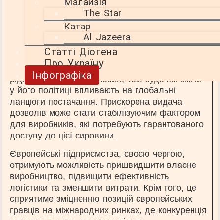
Малайзія
енергетики, зокрема вітряків і акумуляторів
The Star
електромобілів.
Катар
Спрощення експортного контролю Китаєм має
Al Jazeera
на меті знизити ризики перебоїв у поставках
Статті Діогена
для промислових гігантів ЄС. Пекін контролює
Про Україну
переважну частину світового ринку
Інфографіка
рідкісноземельних речовин, тож будь-які зміни
у його політиці впливають на глобальні
ланцюги постачання. Прискорена видача
дозволів може стати стабілізуючим фактором
для виробників, які потребують гарантованого
доступу до цієї сировини.
Європейські підприємства, своєю чергою,
отримують можливість пришвидшити власне
виробництво, підвищити ефективність
логістики та зменшити витрати. Крім того, це
сприятиме зміцненню позицій європейських
гравців на міжнародних ринках, де конкуренція