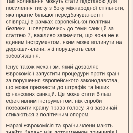
Такі коливання можуть стати підставою для
посилення тиску з боку міжнародної спільноти,
яка прагне більшої передбачуваності і
співпраці в рамках європейської політики
безпеки. Повертаючись до теми санкцій за
статтею 7, важливо зазначити, що вона не є
єдиним інструментом, яким може вплинути на
держави-члени, які порушують свої
зобов’язання.
Існує також механізм, який дозволяє
Єврокомісії запустити процедури проти країн
за порушення європейського законодавства,
що може призвести до штрафів та інших
фінансових санкцій. Це може стати більш
ефективним інструментом, ніж спроби
позбавити країну права голосу, які зазвичай
стикаються з політичним опором.
Наразі Єврокомісія та країни-члени мають
знайти баланс між дотриманням принципів і