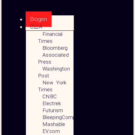
Diogen
США
Financial
Times
Bloomberg
Associated
Press
Washington
Post
New York
Times
CNBC
Electrek
Futurism
BleepingComputer
Mashable
EV.com