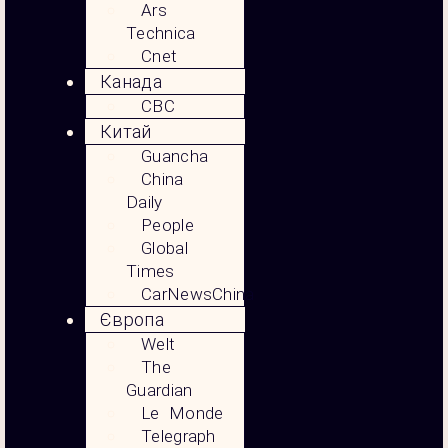
Ars
Technica
Cnet
Канада
CBC
Китай
Guancha
China
Daily
People
Global
Times
CarNewsChina
Європа
Welt
The
Guardian
Le Monde
Telegraph