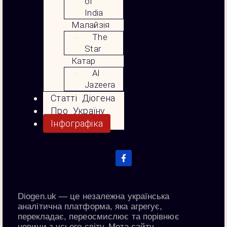
of
India
Малайзія
The
Star
Катар
Al
Jazeera
Статті Діогена
Про Україну
Інфографіка
Diogen.uk
— це незалежна українська
аналітична платформа, яка агрегує,
перекладає, переосмислює та порівнює
новини з усього світу. Мета сайту