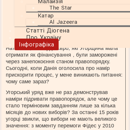
обмежувалося лише порушеннями в судах . З
Малайзія
2018 року, коли офіційно почався процес за
The Star
статтею 7, значних зрушень не відбулося.
Катар
Al Jazeera
Єдиним результатом стали незначні слухання
Статті Діогена
з угорськими міністрами в Раді . Фактично,
Про Україну
санкції ще навіть не обговорювалися.
Інфографіка
Натомість, мільярди євро, які Угорщина мала
отримати як фінансування , були заморожені
через занепокоєння станом правопорядку.
Сьогодні, коли Данія оголосила про намір
прискорити процес, у мене виникають питання:
чому саме зараз?
Угорський уряд вже не раз демонстрував
наміри підривати правопорядок, але чому це
стало терміновим завданням лише за кілька
місяців до нових виборів? За останні 15 років
угорці звикли, що вибори не мають великого
значення: з моменту перемоги Фідес у 2010