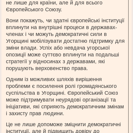
не лише для країни, але й для всього
Європейського Союзу.
Вони покажуть, чи здатні європейські інституції
вплинути на внутрішні процеси в державах-
членах і чи можуть демократичні сили в
Угорщині мобілізувати достатню підтримку для
зміни влади. Успіх або невдача угорської
опозиції може суттєво вплинути на подальші
стратегії у відносинах з державами, які
порушують верховенство права.
Одним із можливих шляхів вирішення
проблеми є посилення ролі громадянського
суспільства в Угорщині. Європейський Союз
може підтримувати неурядові організації та
ініціативи, які сприяють демократичним змінам
і захисту прав людини.
Це не лише допоможе зміцнити демократичні
інституції, але й підвищить довіру до