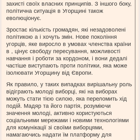
захисті своїх власних принципів. З іншого боку,
політична ситуація в Угорщині також
еволюціонує.
Зростає кількість громадян, які незадоволені
політикою а і хочуть змін. Нове покоління
угорців, яке виросло в умовах членства країни
в , цінує свободу пересування, можливості
навчання і роботи за кордоном, і вони дедалі
частіше виступають проти політики, яка може
ізолювати Угорщину від Європи.
Як правило, у таких випадках вирішальну роль
відіграють молоді виборці, які на виборах
можуть стати тією силою, яка переломить хід
подій. Мадяр та його партія, розуміючи
значення молоді, активно користуються
соціальними мережами і новими технологіями
для комунікації зі своїми виборцями,
намагаючись надати їм платформу для