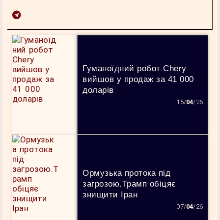
Гуманоїдний робот Chery
вийшов у продаж за 41 000
доларів
15/
04
/26
Ормузька протока під
загрозою.Трамп обіцяє
знищити Іран
07/
04
/26