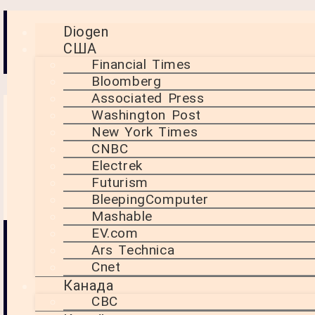
Новини світових ЗМІ з
Diogen
США
аналітикою від Діогена
Financial Times
Bloomberg
Associated Press
Washington Post
Дайте угорцям
New York Times
самим
CNBC
впоратися з
Electrek
Futurism
Орбаном
BleepingComputer
Mashable
EV.com
24 Липня, 2025
Чи виправдані
14:49
Ars Technica
вибори
санкції ЄС проти
Cnet
,
Угорщини зараз,
Данія
Канада
коли країна стоїть
,
CBC
на порозі ключових
демократія