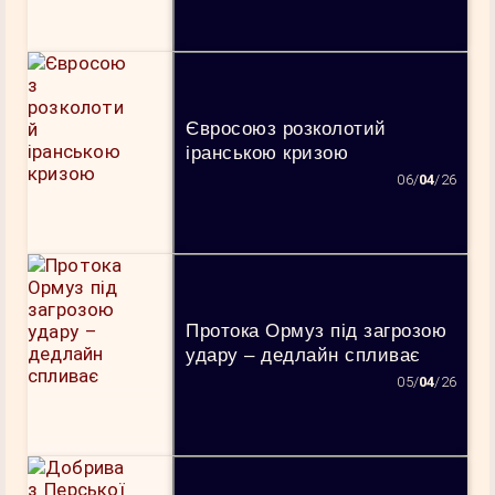
Євросоюз розколотий
іранською кризою
06/
04
/26
Протока Ормуз під загрозою
удару – дедлайн спливає
05/
04
/26