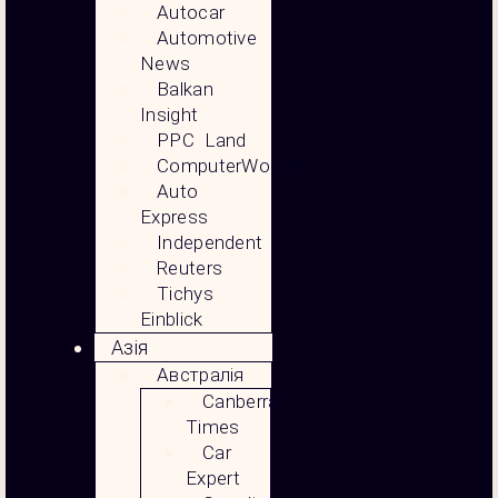
Autocar
Automotive
News
Balkan
Insight
PPC Land
ComputerWoche
Auto
Express
Independent
Reuters
Tichys
Einblick
Азія
Австралія
Canberra
Times
Car
Expert