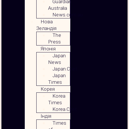
Guardian
Australia
News.com.au
Нова
Зеландія
The
Press
Японія
Japan
News
Japan.Cnet
Japan
Times
Корея
Korea
Times
Korea.Cnet
Індія
Times