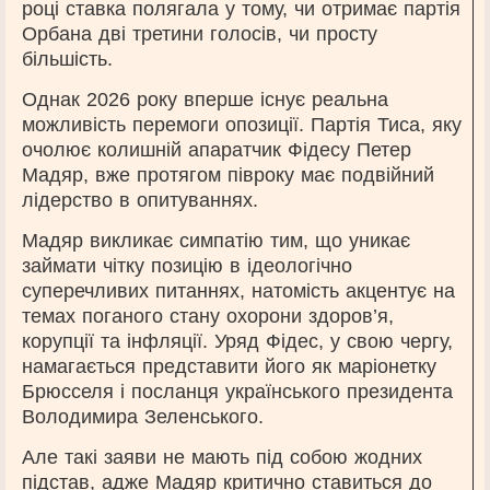
році ставка полягала у тому, чи отримає партія
Орбана дві третини голосів, чи просту
більшість.
Однак 2026 року вперше існує реальна
можливість перемоги опозиції. Партія Тиса, яку
очолює колишній апаратчик Фідесу Петер
Мадяр, вже протягом півроку має подвійний
лідерство в опитуваннях.
Мадяр викликає симпатію тим, що уникає
займати чітку позицію в ідеологічно
суперечливих питаннях, натомість акцентує на
темах поганого стану охорони здоров’я,
корупції та інфляції. Уряд Фідес, у свою чергу,
намагається представити його як маріонетку
Брюсселя і посланця українського президента
Володимира Зеленського.
Але такі заяви не мають під собою жодних
підстав, адже Мадяр критично ставиться до