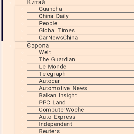
виборів – питання,
,
Китай
ЄС
що турбує і
Guancha
,
європейців, і самих
Орбан
China Daily
угорців.
,
People
санкції
Global Times
,
Угорщина
CarNewsChina
Європа
Welt
The Guardian
Le Monde
Telegraph
Autocar
Automotive News
Balkan Insight
PPC Land
ComputerWoche
Auto Express
Independent
[ai-summary]
Reuters