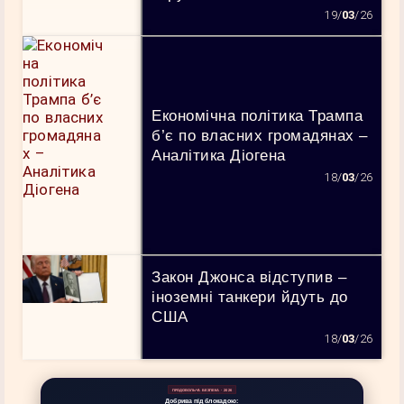
19/
03
/26
Економічна політика Трампа
б’є по власних громадянах –
Аналітика Діогена
18/
03
/26
Закон Джонса відступив –
іноземні танкери йдуть до
США
18/
03
/26
ПРОДОВОЛЬЧА БЕЗПЕКА · 2026
Добрива під блокадою: