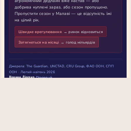
агрономічний дедлайн вже настав — або
добрива куплені зараз, або сезон пропущено.
Пропустити сезон у Малаві — це відсутність їжі
на цілий рік.
Швидке врегулювання
→ ринок відновиться
Затягнеться на місяці
→ голод мільярдів
Джерела: The Guardian, UNCTAD, CRU Group, ФАО ООН, СПП
ООН · Лютий–квітень 2026
Новини Діогена
Diogen.uk