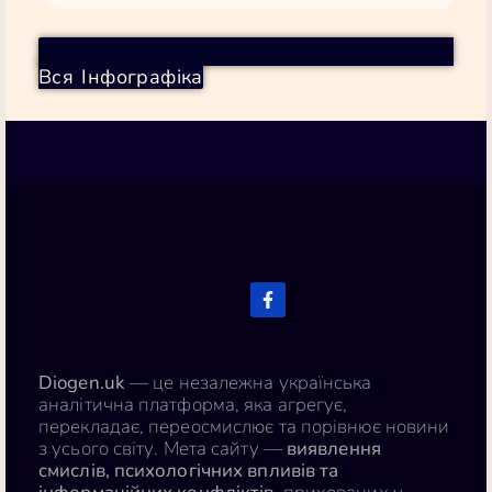
термін
зростають
«Трамп отримав у спадок одну з найсильніших економік за останні десятиліття. Те, що ми спостерігаємо зараз, — це
продовження трендів, які вже йшли на спад, але прискорені хаотичною митною та бюджетною політикою.»
— Аеймт Лакдавала, професор економіки Університету Вейк Форест (Reuters / FactCheck.org)
Вся Інфографіка
Новини Діогена
Джерела: Center for American Progress, Brookings Institution, Penn Wharton Budget Model, Yale Budget Lab, EPI, BLS, BEA, CEPR, FactCheck.org · Березень 2026
Diogen.uk
Diogen.uk
— це незалежна українська
аналітична платформа, яка агрегує,
перекладає, переосмислює та порівнює новини
з усього світу. Мета сайту —
виявлення
смислів, психологічних впливів та