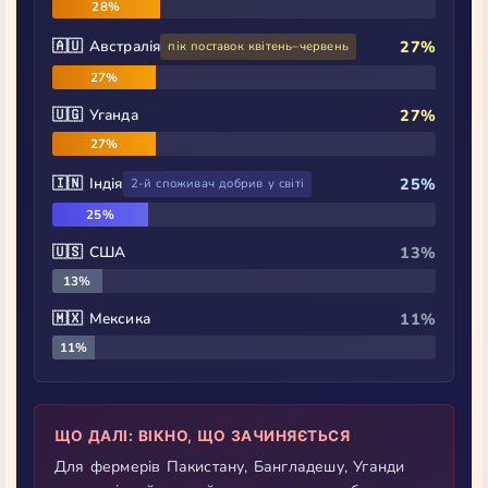
28%
🇦🇺 Австралія
27%
пік поставок квітень–червень
27%
🇺🇬 Уганда
27%
27%
🇮🇳 Індія
25%
2-й споживач добрив у світі
25%
🇺🇸 США
13%
13%
🇲🇽 Мексика
11%
11%
ЩО ДАЛІ: ВІКНО, ЩО ЗАЧИНЯЄТЬСЯ
Для фермерів Пакистану, Бангладешу, Уганди