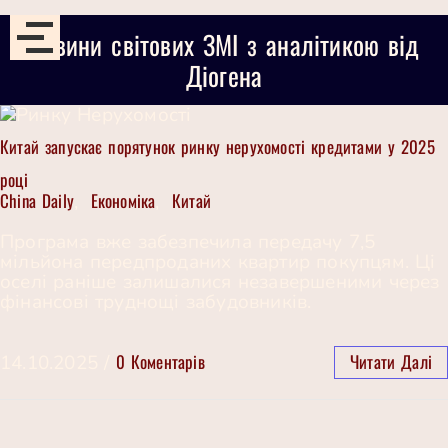
Новини світових ЗМІ з аналітикою від
Діогена
Китай запускає порятунок ринку нерухомості кредитами у 2025
році
China Daily
Економіка
Китай
,
,
Програма вже забезпечила передачу 7,5
мільйона передпроданих квартир покупцям. Ці
оселі раніше залишалися незавершеними через
фінансові труднощі забудовників.
0 Коментарів
Читати Далі
14.10.2025
/