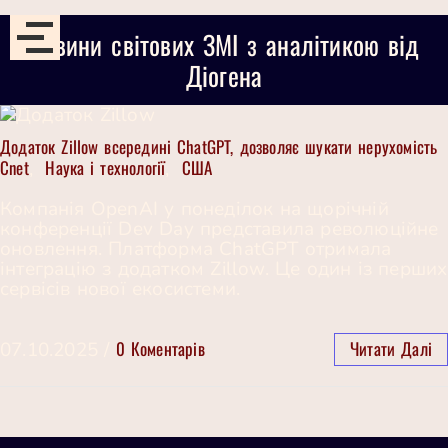
Новини світових ЗМІ з аналітикою від
Діогена
Додаток Zillow всередині ChatGPT, дозволяє шукати нерухомість
Cnet
Наука і технології
США
,
,
Компанія OpenAI у понеділок на щорічній
конференції Dev Day представила революційне
оновлення. Платформа ChatGPT отримала
інтеграцію з додатком Zillow. Це один із перших
сервісів нової екосистеми.
0 Коментарів
Читати Далі
07.10.2025
/