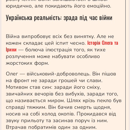
юридично, але покидають його емоційно.
Українська реальність: зрада під час війни
Війна випробовує всіх без винятку. Але не
Історія Олега та
кожен складає цей іспит чесно.
Ірини
— болюча ілюстрація того, як тихе
розлучення може набувати особливо
жорстоких форм.
Олег — військовий-доброволець. Він пішов
на фронт не заради грошей чи слави.
Мотивом став син: заради його сміху,
звичайних вечорів без вибухів, заради того,
що називається миром. Шлях крізь пекло був
справді тяжким. Він бачив смерть щодня,
носив на собі холод окопів. Прокидався від
звуку прильоту та засинав поруч із ним.
Втрачав побратимів один за одним.