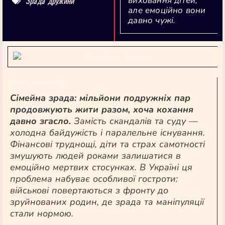
Зрада дружини
виховання дітей,
але емоційно вони
давно чужі.
[ai-summary]
Сімейна зрада: мільйони подружніх пар
продовжують жити разом, хоча кохання
давно згасло.
Замість скандалів та суду —
холодна байдужість і паралельне існування.
Фінансові труднощі, діти та страх самотності
змушують людей роками залишатися в
емоційно мертвих стосунках. В Україні ця
проблема набуває особливої гостроти:
військові повертаються з фронту до
зруйнованих родин, де зрада та маніпуляції
стали нормою.