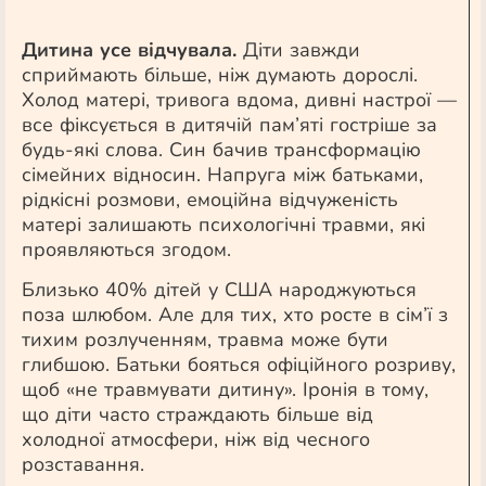
Дитина усе відчувала.
Діти завжди
сприймають більше, ніж думають дорослі.
Холод матері, тривога вдома, дивні настрої —
все фіксується в дитячій пам’яті гостріше за
будь-які слова. Син бачив трансформацію
сімейних відносин. Напруга між батьками,
рідкісні розмови, емоційна відчуженість
матері залишають психологічні травми, які
проявляються згодом.
Близько 40% дітей у США народжуються
поза шлюбом. Але для тих, хто росте в сім’ї з
тихим розлученням, травма може бути
глибшою. Батьки бояться офіційного розриву,
щоб «не травмувати дитину». Іронія в тому,
що діти часто страждають більше від
холодної атмосфери, ніж від чесного
розставання.