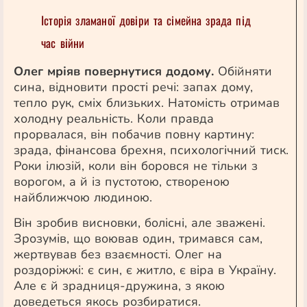
Історія зламаної довіри та сімейна зрада під
час війни
Олег мріяв повернутися додому.
Обійняти
сина, відновити прості речі: запах дому,
тепло рук, сміх близьких. Натомість отримав
холодну реальність. Коли правда
прорвалася, він побачив повну картину:
зрада, фінансова брехня, психологічний тиск.
Роки ілюзій, коли він боровся не тільки з
ворогом, а й із пустотою, створеною
найближчою людиною.
Він зробив висновки, болісні, але зважені.
Зрозумів, що воював один, тримався сам,
жертвував без взаємності. Олег на
роздоріжжі: є син, є житло, є віра в Україну.
Але є й зрадниця-дружина, з якою
доведеться якось розбиратися.