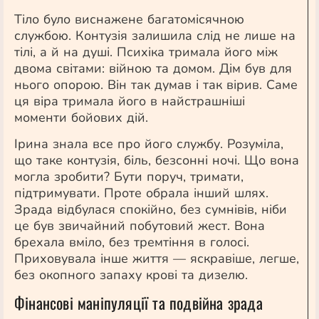
Тіло було виснажене багатомісячною
службою. Контузія залишила слід не лише на
тілі, а й на душі. Психіка тримала його між
двома світами: війною та домом. Дім був для
нього опорою. Він так думав і так вірив. Саме
ця віра тримала його в найстрашніші
моменти бойових дій.
Ірина знала все про його службу. Розуміла,
що таке контузія, біль, безсонні ночі. Що вона
могла зробити? Бути поруч, тримати,
підтримувати. Проте обрала інший шлях.
Зрада відбулася спокійно, без сумнівів, ніби
це був звичайний побутовий жест. Вона
брехала вміло, без тремтіння в голосі.
Приховувала інше життя — яскравіше, легше,
без окопного запаху крові та дизелю.
Фінансові маніпуляції та подвійна зрада