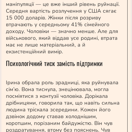
маніпуляції — це вже інший рівень руйнації.
Середня вартість розлучення у США сягає
15 000 доларів. Жінки після розриву
втрачають у середньому 41% сімейного
доходу. Чоловіки — значно менше. Але для
військового, який віддав усе родині, втрата
має не лише матеріальний, а й
екзистенційний вимір.
Психологічний тиск замість підтримки
Ірина обрала роль зрадниці, яка руйнувала
сім’ю. Вона тиснула, знецінювала, могла
посміятися з контузії чоловіка. Дорікала
дрібницями, говорила так, що навіть сильна
людина тріскала зсередини. Кожен його
дзвінок додому ставав холоднішим,
коротшим, порізаним байдужістю. Він чув
роздратування, втому без пояснень. Чув