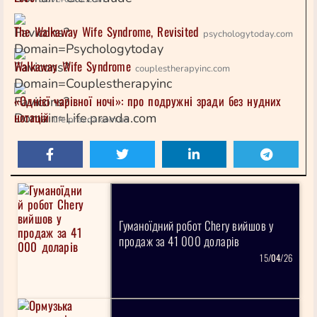
The Walkaway Wife Syndrome, Revisited
psychologytoday.com
Walkaway Wife Syndrome
couplestherapyinc.com
«Однієї чарівної ночі»: про подружні зради без нудних
нотацій
life.pravda.com.ua
Гуманоїдний робот Chery вийшов у
продаж за 41 000 доларів
15/
04
/26