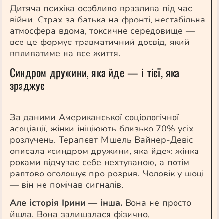
Дитяча психіка особливо вразлива під час
війни. Страх за батька на фронті, нестабільна
атмосфера вдома, токсичне середовище —
все це формує травматичний досвід, який
впливатиме на все життя.
Синдром дружини, яка йде — і тієї, яка
зраджує
За даними Американської соціологічної
асоціації, жінки ініціюють близько 70% усіх
розлучень. Терапевт Мішель Вайнер-Девіс
описала «синдром дружини, яка йде»: жінка
роками відчуває себе нехтуваною, а потім
раптово оголошує про розрив. Чоловік у шоці
— він не помічав сигналів.
Але історія Ірини — інша.
Вона не просто
йшла. Вона залишалася фізично,