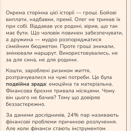
Окрема сторінка цієї історії — гроші. Бойові
виплати, надбавки, премії. Олег не тримав їх
при собі. Віддавав усе родині, вірив, що так
має бути. Що чоловік повинен забезпечувати,
а дружина — мудро розпоряджатися
сімейним бюджетом. Проте гроші зникали,
змінювали маршрут. Використовувались, не
за для сина, не для родини.
Кошти, зароблені ризиком життя,
розтрачувалися на чужі потреби. Це була
подвійна зрада
: емоційна та матеріальна.
Фінансова брехня тривала місяцями. Чому
він цього не бачив? Тому що довіряв
беззастережно.
За даними дослідників, 24% пар називають
фінансові проблеми причиною розлучення.
Але коли фінанси стають інструментом