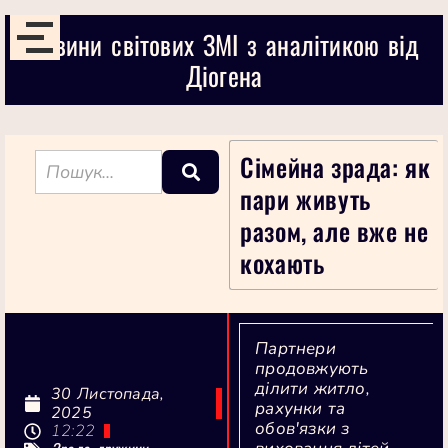
Новини світових ЗМІ з аналітикою від
Діогена
Сімейна зрада: як
пари живуть
разом, але вже не
кохають
Партнери
продовжують
ділити житло,
30 Листопада,
рахунки та
2025
обов'язки з
12:22