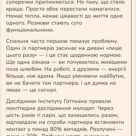
суперечки припиняються. Не тому, що стало
краще. Просто обоє перестали намагатися.
Немає тепла, немає цікавості до життя одне
одного. Розмови стають суто
функціональними.
Спальня часто першою показує проблему.
Один із партнерів засинає на дивані «лише
цього разу» — і це стає щоденною нормою.
Ще одна ознака — ви почуваєтесь живішими
поза шлюбом. На роботі, з друзями — енергії
більше, ніж вдома. Якщо уявляючи майбутнє,
ви не бачите там партнера, і ця думка не
лякає — це сигнал.
Дослідники Інституту Готтмана провели
лонгітюдне дослідження молодят. Через
шість років ті пари, що залишились разом,
відповідали на спроби партнера встановити
контакт у понад 80% випадків. Розлучені —