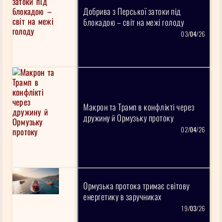
Добрива з Перської затоки під
блокадою – світ на межі голоду
03/
04
/26
Макрон та Трамп в конфлікті через
дружину й Ормузьку протоку
02/
04
/26
Ормузька протока тримає світову
енергетику в заручниках
19/
03
/26