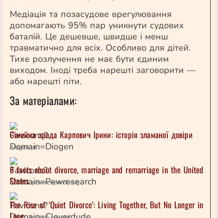
Медіація та позасудове врегулювання
допомагають 95% пар уникнути судових
баталій. Це дешевше, швидше і менш
травматично для всіх. Особливо для дітей.
Тихе розлучення не має бути єдиним
виходом. Іноді треба нарешті заговорити —
або нарешті піти.
За матеріалами:
Сімейна зрада Карпович Ірини: історія зламаної довіри
diogen.uk
8 facts about divorce, marriage and remarriage in the United
States
pewresearch.org
The Rise of ‘Quiet Divorce’: Living Together, But No Longer in
Love
cleverdude.com