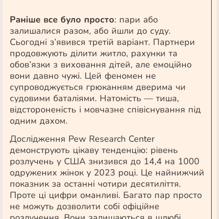
Раніше все було просто
: пари або
залишалися разом, або йшли до суду.
Сьогодні з’явився третій варіант. Партнери
продовжують ділити житло, рахунки та
обов’язки з виховання дітей, але емоційно
вони давно чужі. Цей феномен не
супроводжується грюканням дверима чи
судовими баталіями. Натомість — тиша,
відстороненість і мовчазне співіснування під
одним дахом.
Дослідження Pew Research Center
демонструють цікаву тенденцію: рівень
розлучень у США знизився до 14,4 на 1000
одружених жінок у 2023 році. Це найнижчий
показник за останні чотири десятиліття.
Проте ці цифри оманливі. Багато пар просто
не можуть дозволити собі офіційне
розлучення. Вони залишаються в шлюбі