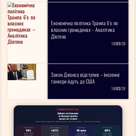
Економічна політика Трампа б’є по
власних громадянах – Аналітика
Діогена
18/
03
/26
Закон Джонса відступив – іноземні
танкери йдуть до США
18/
03
/26
ПРОДОВОЛЬЧА БЕЗПЕКА · 2026
Добрива під блокадою:
як Ормузька протока
тримає світ за горло
Третина світової сировини для добрив проходить через 33 км протоки — і зараз цей шлях закрито
ЗУПИНЕНО QAFCO
ЦІНА СЕЧОВИНИ
ЗАБЛОКОВАНО
ЧАСТКА ЗАТОКИ
14%
+61%
16 млн
45%
світової сечовини
84 → 80/тонна
тонн добрив/рік
світової торгівлі
зникло з ринку
за один місяць
не виходять із Затоки
сіркою — звідси