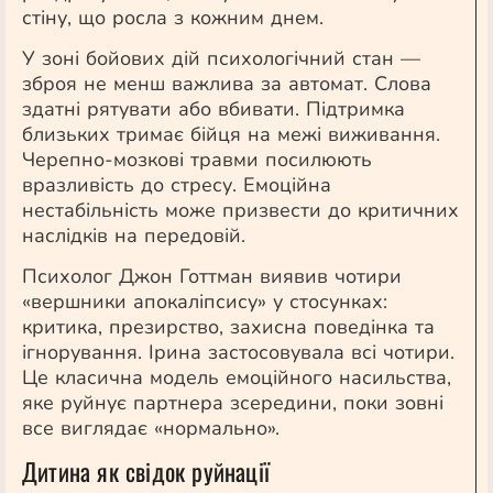
стіну, що росла з кожним днем.
У зоні бойових дій психологічний стан —
зброя не менш важлива за автомат. Слова
здатні рятувати або вбивати. Підтримка
близьких тримає бійця на межі виживання.
Черепно-мозкові травми посилюють
вразливість до стресу. Емоційна
нестабільність може призвести до критичних
наслідків на передовій.
Психолог Джон Готтман виявив чотири
«вершники апокаліпсису» у стосунках:
критика, презирство, захисна поведінка та
ігнорування. Ірина застосовувала всі чотири.
Це класична модель емоційного насильства,
яке руйнує партнера зсередини, поки зовні
все виглядає «нормально».
Дитина як свідок руйнації