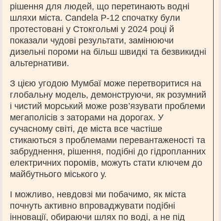
рішення для людей, що перетинають водні
шляхи міста. Candela P-12 спочатку були
протестовані у Стокгольмі у 2024 році й
показали чудові результати, замінюючи
дизельні пороми на більш швидкі та безвикидні
альтернативи.
З цією угодою Мумбаї може перетворитися на
глобальну модель, демонструючи, як розумний
і чистий морський може розв’язувати проблеми
мегаполісів з заторами на дорогах. У
сучасному світі, де міста все частіше
стикаються з проблемами перевантаженості та
забруднення, рішення, подібні до гідропланних
електричних поромів, можуть стати ключем до
майбутнього міського у.
І можливо, невдовзі ми побачимо, як міста
почнуть активно впроваджувати подібні
інновації, обираючи шлях по воді, а не під