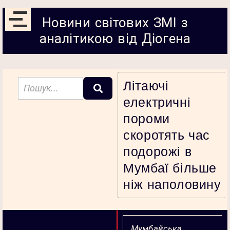
Новини світових ЗМІ з
аналітикою від Діогена
Літаючі
електричні
пороми
скоротять час
подорожі в
Мумбаї більше
ніж наполовину
Мумбайська