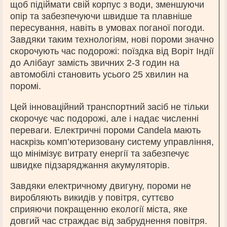
щоб підіймати свій корпус з води, зменшуючи
опір та забезпечуючи швидше та плавніше
пересування, навіть в умовах поганої погоди.
Завдяки таким технологіям, нові пороми значно
скорочують час подорожі: поїздка від Воріт Індії
до Алібауг замість звичних 2-3 годин на
автомобілі становить усього 25 хвилин на
поромі.
Цей інноваційний транспортний засіб не тільки
скорочує час подорожі, але і надає численні
переваги. Електричні пороми Candela мають
наскрізь комп’ютеризовану систему управління,
що мінімізує витрату енергії та забезпечує
швидке підзаряджання акумуляторів.
Завдяки електричному двигуну, пороми не
виробляють викидів у повітря, суттєво
сприяючи покращенню екології міста, яке
довгий час страждає від забруднення повітря.