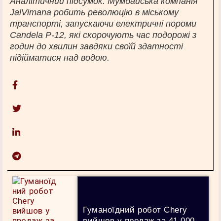
Аналітичний підсумок: Мумбайська компанія
JalVimana робить революцію в міському
транспорті, запускаючи електричні пороми
Candela P-12, які скорочують час подорожі з
годин до хвилин завдяки своїй здатності
підійматися над водою.
Гуманоїдний робот Chery
вийшов у продаж за 41 000