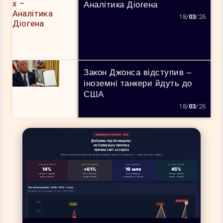
Аналітика Діогена
18/
03
/26
Закон Джонса відступив –
іноземні танкери йдуть до
США
18/
03
/26
ПРОДОВОЛЬЧА БЕЗПЕКА · 2026
Добрива під блокадою:
як Ормузька протока
тримає світ за горло
Третина світової сировини для добрив проходить через 33 км протоки — і зараз цей шлях закрито
ЗУПИНЕНО QAFCO
ЦІНА СЕЧОВИНИ
ЗАБЛОКОВАНО
ЧАСТКА ЗАТОКИ
14%
+61%
16 млн
45%
світової сечовини
84 → 80/тонна
тонн добрив/рік
світової торгівлі
зникло з ринку
за один місяць
не виходять із Затоки
сіркою — звідси
Три кризи добрив: 2008, 2022 і тепер
Динаміка цін на сечовину та сірку, 2003–2026