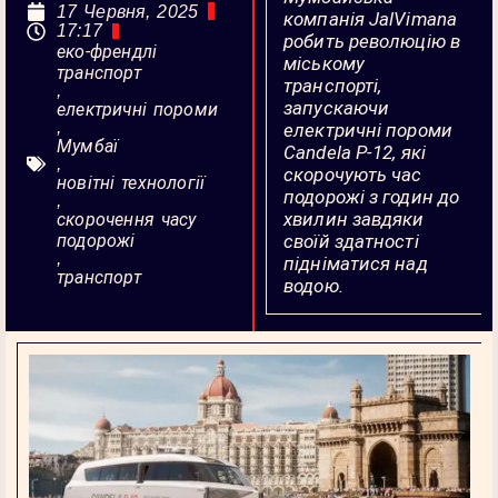
17 Червня, 2025
компанія JalVimana
17:17
робить революцію в
еко-френдлі
міському
транспорт
транспорті,
,
запускаючи
електричні пороми
,
електричні пороми
Мумбаї
Candela P-12, які
,
скорочують час
новітні технології
подорожі з годин до
,
хвилин завдяки
скорочення часу
подорожі
своїй здатності
,
підніматися над
транспорт
водою.