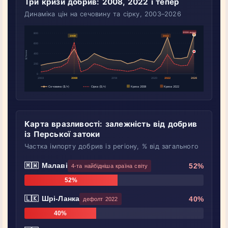
Три кризи добрив: 2008, 2022 і тепер
Динаміка цін на сечовину та сірку, 2003–2026
Карта вразливості: залежність від добрив
із Перської затоки
Частка імпорту добрив із регіону, % від загального
🇲🇼 Малаві
52%
4-та найбідніша країна світу
52%
🇱🇰 Шрі-Ланка
40%
дефолт 2022
40%