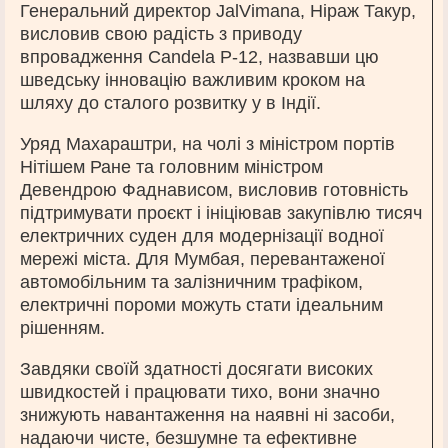
Генеральний директор JalVimana, Ніраж Такур,
висловив свою радість з приводу
впровадження Candela P-12, назвавши цю
шведську інновацію важливим кроком на
шляху до сталого розвитку у в Індії.
Уряд Махараштри, на чолі з міністром портів
Нітішем Ране та головним міністром
Девендрою Фаднависом, висловив готовність
підтримувати проєкт і ініціював закупівлю тисяч
електричних суден для модернізації водної
мережі міста. Для Мумбая, перевантаженої
автомобільним та залізничним трафіком,
електричні пороми можуть стати ідеальним
рішенням.
Завдяки своїй здатності досягати високих
швидкостей і працювати тихо, вони значно
знижують навантаження на наявні ні засоби,
надаючи чисте, безшумне та ефективне