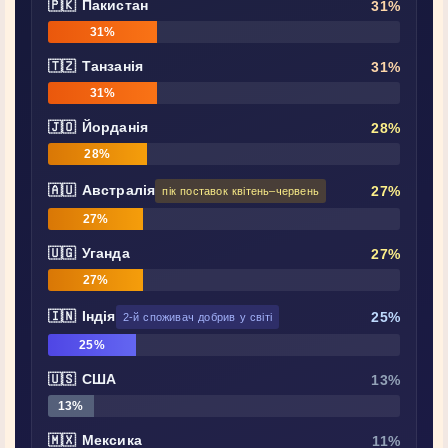
🇵🇰 Пакистан
31%
31%
🇹🇿 Танзанія
31%
31%
🇯🇴 Йорданія
28%
28%
🇦🇺 Австралія
27%
пік поставок квітень–червень
27%
🇺🇬 Уганда
27%
27%
🇮🇳 Індія
25%
2-й споживач добрив у світі
25%
🇺🇸 США
13%
13%
🇲🇽 Мексика
11%