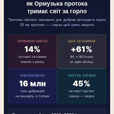
як Ормузька протока
тримає світ за горло
Третина світової сировини для добрив проходить через
33 км протоки — і зараз цей шлях закрито
ЗУПИНЕНО QAFCO
ЦІНА СЕЧОВИНИ
14%
+61%
світової сечовини
84 → 80/тонна
зникло з ринку
за один місяць
ЗАБЛОКОВАНО
ЧАСТКА ЗАТОКИ
16 млн
45%
тонн добрив/рік
світової торгівлі
не виходять із Затоки
сіркою — звідси