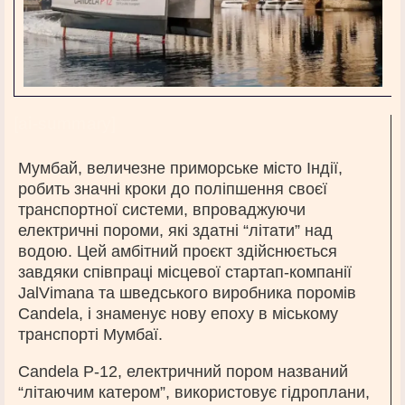
[ai-summary]
Мумбай, величезне приморське місто Індії,
робить значні кроки до поліпшення своєї
транспортної системи, впроваджуючи
електричні пороми, які здатні “літати” над
водою. Цей амбітний проєкт здійснюється
завдяки співпраці місцевої стартап-компанії
JalVimana та шведського виробника поромів
Candela, і знаменує нову епоху в міському
транспорті Мумбаї.
Candela P-12, електричний пором названий
“літаючим катером”, використовує гідроплани,