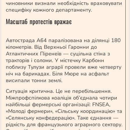
чиновники визнали необхідність враховувати
специфіку кожного департаменту.
Масштаб протестів вражає
Автострада A64 паралізована на ділянці 180
кілометрів. Від Верхньої Гаронни до
Атлантичних Піренеїв — суцільна стіна з
тракторів і соломи. У містечку Карбонн
поблизу Тулузи аграрії провели вже четверту
ніч на барикадах. Біля Мюре на асфальт
висипали тонни землі.
Ситуація критична. Це не перебільшення.
Міжпрофспілкова коаліція об’єднала чотири
найбільші фермерські організації: FNSEA,
«Молоді фермери», «Сільську координацію» та
«Селянську конфедерацію». Таке єднання —
рідкість для французького аграрного сектору.