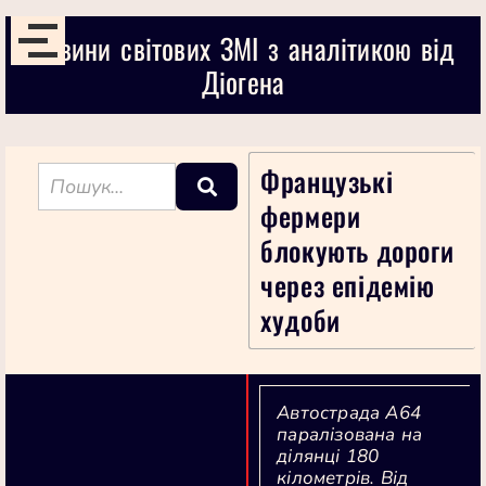
Новини світових ЗМІ з аналітикою від
Діогена
Французькі
фермери
блокують дороги
через епідемію
худоби
Автострада A64
паралізована на
ділянці 180
кілометрів. Від