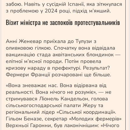
забою. Навіть у сусідній Іспанії, яка зіткнулася
з проблемою у 2024 році, підхід м’якший.
Візит міністра не заспокоїв протестувальників
Анні Женевар приїхала до Тулузи з
оливковою гілкою. Спочатку вона відвідала
вакцинацію стада аквітанських блондинок —
елітної м’ясної породи. Потім провела
кризову нараду в префектурі. Результат?
Фермери Франції розчаровані ще більше.
«Вона зневажає нас. Вона відірвана від
реальності. Вона нічого не розуміє», — не
стримувався Ліонель Кандельон, голова
сільськогосподарської палати Жеру та
регіональний лідер «Сільської координації».
Гільом Беназе, секретар «Молодих фермерів»
Верхньої Гаронни, був лаконічнішим: «Нічого