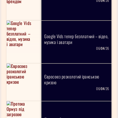
06/
04
/26
Google Vids тепер безплатний – відео,
музика і аватари
06/
04
/26
Євросоюз розколотий іранською
кризою
06/
04
/26