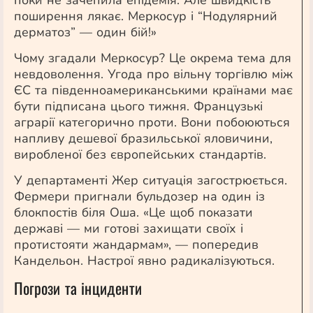
поки не зачепила епідемія. Але швидкість
поширення лякає. Меркосур і “Нодулярний
дерматоз” — один бій!»
Чому згадали Меркосур? Це окрема тема для
невдоволення. Угода про вільну торгівлю між
ЄС та південноамериканськими країнами має
бути підписана цього тижня. Французькі
аграрії категорично проти. Вони побоюються
напливу дешевої бразильської яловичини,
виробленої без європейських стандартів.
У департаменті Жер ситуація загострюється.
Фермери пригнали бульдозер на один із
блокпостів біля Оша. «Це щоб показати
державі — ми готові захищати своїх і
протистояти жандармам», — попередив
Кандельон. Настрої явно радикалізуються.
Погрози та інциденти