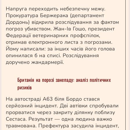
Напруга переходить небезпечну межу.
Прокуратура Бержерака (департамент
Дордонь) відкрила розслідування за фактом
погроз убивством. Жан-Ів Гошо, президент
Федерації ветеринарних профспілок,
отримав електронного листа з погрозами.
Йому написали: за інших часів його голова
опинилася б на списі. Розслідування
доручено жандармерії.
Британія на порозі занепаду: аналіз політичних
ризиків
На автостраді A63 біля Бордо стався
серйозний інцидент. Дві автівки спробували
прорватися через закриту ділянку поблизу
Сестаса. Результат — одна людина важко
травмована. Префектура засудила інцидент,