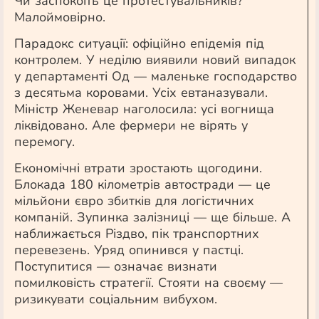
Чи заспокоїть це протестувальників?
Малоймовірно.
Парадокс ситуації: офіційно епідемія під
контролем. У неділю виявили новий випадок
у департаменті Од — маленьке господарство
з десятьма коровами. Усіх евтаназували.
Міністр Женевар наголосила: усі вогнища
ліквідовано. Але фермери не вірять у
перемогу.
Економічні втрати зростають щогодини.
Блокада 180 кілометрів автостради — це
мільйони євро збитків для логістичних
компаній. Зупинка залізниці — ще більше. А
наближається Різдво, пік транспортних
перевезень. Уряд опинився у пастці.
Поступитися — означає визнати
помилковість стратегії. Стояти на своєму —
ризикувати соціальним вибухом.