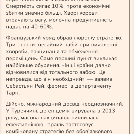
Смертність сягає 10%, проте економічні
збитки значно більші. Хворі корови
втрачають вагу, молочна продуктивність
падає на 40-60%.
Французький уряд обрав жорстку стратегію.
Три стовпи: негайний забій при виявленні
хвороби, вакцинація та обмеження
переміщень. Саме перший пункт викликає
найбільше обурення. «Інші країни давно
відмовилися від тотального забою. Це
неправда, що він необхідний», — заявив
Себастьян Рей, фермер із департаменту
Тарн.
Дійсно, міжнародний досвід неоднозначний.
У Туреччині, де епідемія вирувала з 2013
року, масова вакцинація виявилася
ефективнішою. Ізраїль застосовує
комбіновану стратегію без обов’язкового