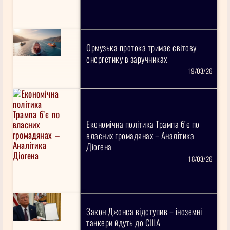
Ормузька протока тримає світову
енергетику в заручниках
19/
03
/26
Економічна політика Трампа б’є по
власних громадянах – Аналітика
Діогена
18/
03
/26
Закон Джонса відступив – іноземні
танкери йдуть до США