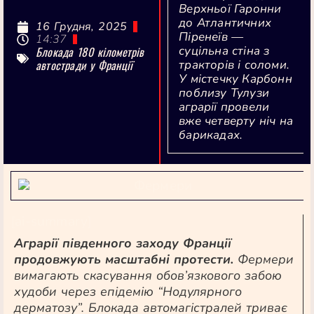
Верхньої Гаронни
до Атлантичних
16 Грудня, 2025
Піренеїв —
14:37
суцільна стіна з
Блокада 180 кілометрів
автостради у Франції
тракторів і соломи.
У містечку Карбонн
поблизу Тулузи
аграрії провели
вже четверту ніч на
барикадах.
[ai-summary]
Аграрії південного заходу Франції
продовжують масштабні протести.
Фермери
вимагають скасування обов’язкового забою
худоби через епідемію “Нодулярного
дерматозу”. Блокада автомагістралей триває