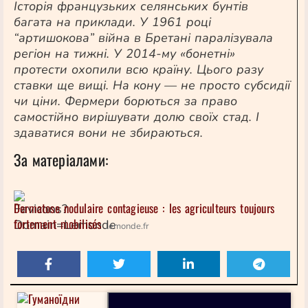
Історія французьких селянських бунтів
багата на приклади. У 1961 році
“артишокова” війна в Бретані паралізувала
регіон на тижні. У 2014-му «бонетні»
протести охопили всю країну. Цього разу
ставки ще вищі. На кону — не просто субсидії
чи ціни. Фермери борються за право
самостійно вирішувати долю своїх стад. І
здаватися вони не збираються.
За матеріалами:
Dermatose nodulaire contagieuse : les agriculteurs toujours
fortement mobilisés
lemonde.fr