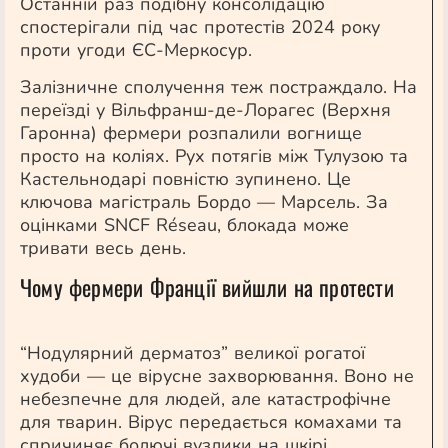
Останній раз подібну консолідацію
спостерігали під час протестів 2024 року
проти угоди ЄС-Меркосур.
Залізничне сполучення теж постраждало. На
переїзді у Вільфранш-де-Лорагес (Верхня
Гаронна) фермери розпалили вогнище
просто на коліях. Рух потягів між Тулузою та
Кастельнодарі повністю зупинено. Це
ключова магістраль Бордо — Марсель. За
оцінками SNCF Réseau, блокада може
тривати весь день.
Чому фермери Франції вийшли на протести
“Нодулярний дерматоз” великої рогатої
худоби — це вірусне захворювання. Воно не
небезпечне для людей, але катастрофічне
для тварин. Вірус передається комахами та
спричиняє болючі вузлики на шкірі.