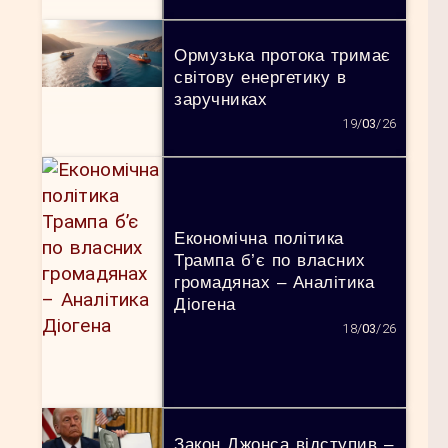
Ормузька протока тримає
світову енергетику в
заручниках
19/
03
/26
Економічна політика
Трампа б’є по власних
громадянах – Аналітика
Діогена
18/
03
/26
Закон Джонса відступив –