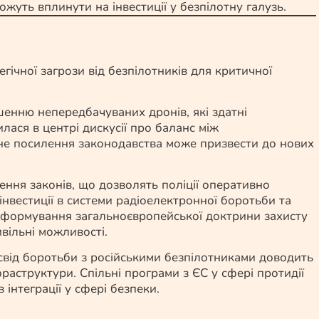
можуть вплинути на інвестиції у безпілотну галузь.
гічної загрози від безпілотників для критичної
шенню непередбачуваних дронів, які здатні
лася в центрі дискусії про баланс між
не посилення законодавства може призвести до нових
ення законів, що дозволять поліції оперативно
нвестиції в системи радіоелектронної боротьби та
— формування загальноєвропейської доктрини захисту
ивільні можливості.
свід боротьби з російськими безпілотниками доводить
фраструктури. Спільні програми з ЄС у сфері протидії
інтеграції у сфері безпеки.