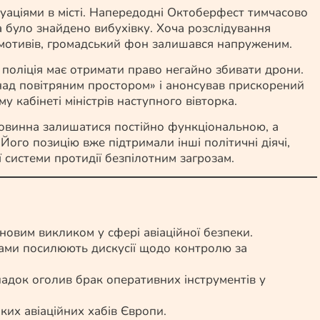
туаціями в місті. Напередодні Октоберфест тимчасово
та було знайдено вибухівку. Хоча розслідування
х мотивів, громадський фон залишався напруженим.
 поліція має отримати право негайно збивати дрони.
 над повітряним простором» і анонсував прискорений
 кабінеті міністрів наступного вівторка.
овинна залишатися постійно функціональною, а
Його позицію вже підтримали інші політичні діячі,
системи протидії безпілотним загрозам.
новим викликом у сфері авіаційної безпеки.
ами посилюють дискусії щодо контролю за
док оголив брак оперативних інструментів у
ких авіаційних хабів Європи.