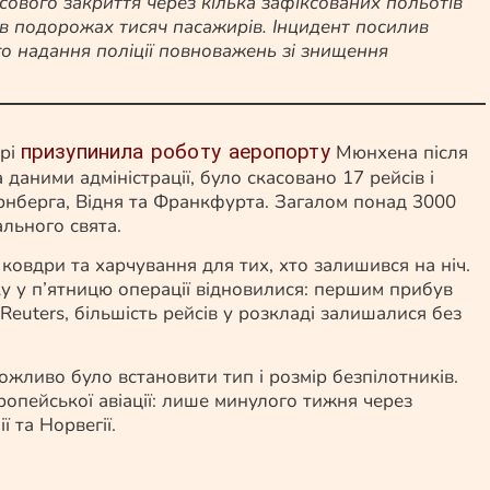
сового закриття через кілька зафіксованих польотів
ї в подорожах тисяч пасажирів. Інцидент посилив
го надання поліції повноважень зі знищення
призупинила роботу аеропорту
ері
Мюнхена після
даними адміністрації, було скасовано 17 рейсів і
рнберга, Відня та Франкфурта. Загалом понад 3000
льного свята.
 ковдри та харчування для тих, хто залишився на ніч.
ку у п’ятницю операції відновилися: першим прибув
Reuters, більшість рейсів у розкладі залишалися без
ожливо було встановити тип і розмір безпілотників.
опейської авіації: лише минулого тижня через
 та Норвегії.