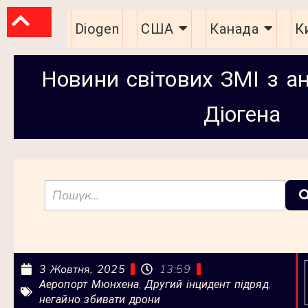
Diogen
США
Канада
К
Новини світових ЗМІ з а
Діогена
3 Жовтня, 2025
13:59
,
,
Аеропорт Мюнхена
Другий інцидент підряд
негайно збивати дрони