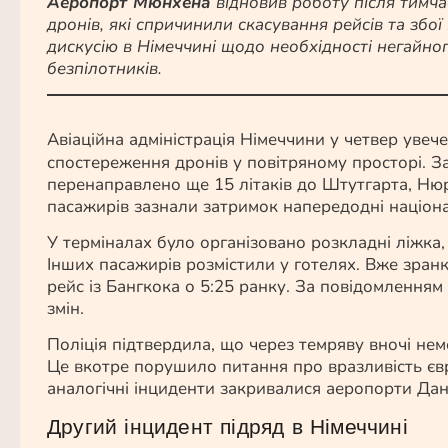
Аеропорт Мюнхена
відновив роботу після тимча
дронів, які спричинили скасування рейсів та збо
дискусію в Німеччині щодо необхідності негайно
безпілотників.
Авіаційна адміністрація Німеччини у четвер увеч
спостереження дронів у повітряному просторі. За 
перенаправлено ще 15 літаків до Штутгарта, Ню
пасажирів зазнали затримок напередодні націона
У терміналах було організовано розкладні ліжка,
Інших пасажирів розмістили у готелях. Вже зран
рейс із Бангкока о 5:25 ранку. За повідомленням 
змін.
Поліція підтвердила, що через темряву вночі нем
Це вкотре порушило питання про вразливість євр
аналогічні інциденти закривалися аеропорти Данії
Другий інцидент підряд в Німеччині