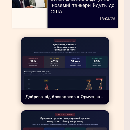
іноземні танкери йдуть до
США
18/
03
/26
ПРОДОВОЛЬЧА БЕЗПЕКА · 2026
Добрива під блокадою:
як Ормузька протока
тримає світ за горло
Третина світової сировини для добрив проходить через 33 км протоки — і зараз цей шлях закрито
ЗУПИНЕНО QAFCO
ЦІНА СЕЧОВИНИ
ЗАБЛОКОВАНО
ЧАСТКА ЗАТОКИ
14%
+61%
16 млн
45%
світової сечовини
84 → 80/тонна
тонн добрив/рік
світової торгівлі
зникло з ринку
за один місяць
не виходять із Затоки
сіркою — звідси
Три кризи добрив: 2008, 2022 і тепер
Динаміка цін на сечовину та сірку, 2003–2026
Добрива під блокадою: як Ормузька протокатримає світ за горло
Карта вразливості: залежність від добрив із Перської затоки
Частка імпорту добрив із регіону, % від загального
СТРАТЕГІЧНА ГЕОГРАФІЯ
🇲🇼 Малаві
52%
4-та найбідніша країна світу
Ормузька протока: чому вузький пролив
52%
контролює світову енергетику
🇱🇰 Шрі-Ланка
40%
дефолт 2022
Через 56 км між іраном та Оманом щодня проходить п'ята частина світового нафтового постачання
40%
🇵🇰 Пакистан
31%