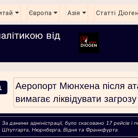
итай
Європа
Азія
Статті Діоге
налітикою від
Аеропорт Мюнхена після ата
вимагає ліквідувати загрозу
За даними адміністрації, було скасовано 17 рейсів і 
Штутгарта, Нюрнберга, Відня та Франкфурта