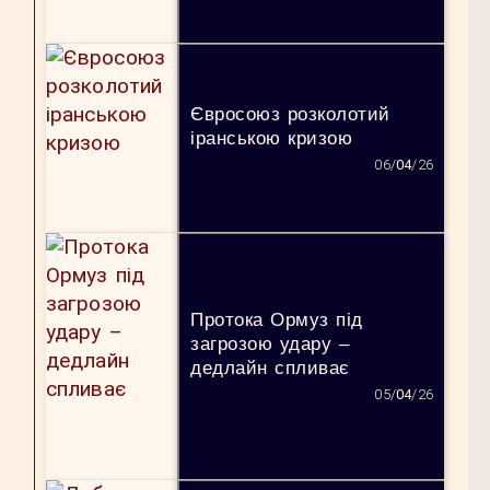
Євросоюз розколотий
іранською кризою
06/
04
/26
Протока Ормуз під
загрозою удару –
дедлайн спливає
05/
04
/26