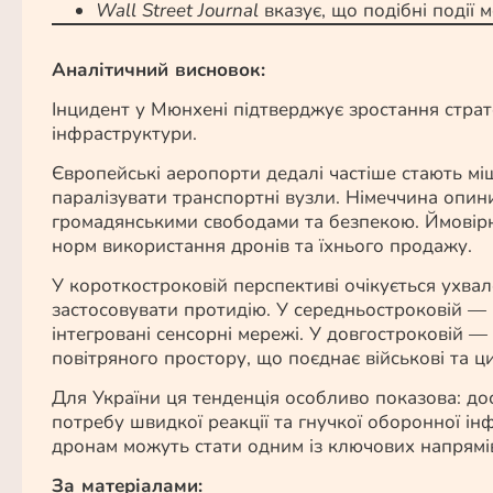
Wall Street Journal
вказує, що подібні події 
Аналітичний висновок:
Інцидент у Мюнхені підтверджує зростання страте
інфраструктури.
Європейські аеропорти дедалі частіше стають мі
паралізувати транспортні вузли. Німеччина опини
громадянськими свободами та безпекою. Ймовір
норм використання дронів та їхнього продажу.
У короткостроковій перспективі очікується ухвал
застосовувати протидію. У середньостроковій — і
інтегровані сенсорні мережі. У довгостроковій 
повітряного простору, що поєднає військові та ц
Для України ця тенденція особливо показова: до
потребу швидкої реакції та гнучкої оборонної ін
дронам можуть стати одним із ключових напрямів 
За матеріалами: