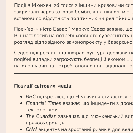
Події в Мюнхені збіглися з іншими кризовими си
закривали через загрозу бомби, а на півночі міс
встановило відсутність політичних чи релігійни
Прем’єр-міністр Баварії Маркус Седер заявив, що
Він наголосив на потребі «повного суверенітету
розгляд відповідного законопроєкту у баварському
Седер підкреслив, що інфраструктура держави п
подібні випадки загрожують безпеці й економіці. 
наголошуючи на потребі оновлення національної 
Позиції світових медіа:
BBC
підкреслює, що Німеччина стикається з 
Financial Times
вважає, що інциденти з дрон
технологіями.
The Guardian
зазначає, що Мюнхенський випа
правоохоронців.
CNN
акцентує на зростанні ризиків для вели