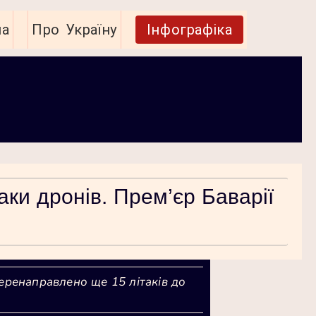
на
Про Україну
Інфографіка
ки дронів. Прем’єр Баварії
перенаправлено ще 15 літаків до